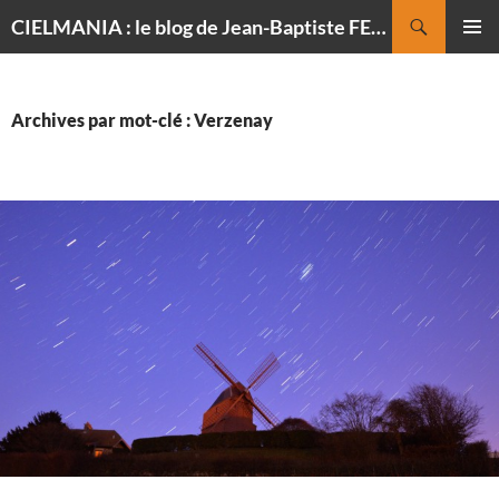
Recherche
CIELMANIA : le blog de Jean-Baptiste FELDMANN, photographe du ciel
ALLER
MENU
AU
PRINCI
CONTENU
Archives par mot-clé : Verzenay