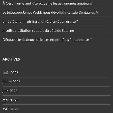
À Céron, un grand gîte accueille les astronomes amateurs
Le télescope James Webb nous dévoile la galaxie Centaurus A
L’inquiétant miroir Eärendil-1 bientôt en orbite ?
Insolite : la Station spatiale du côté de Saturne
Découverte de deux curieuses exoplanètes “cotonneuses”
ARCHIVES
août 2026
juillet 2026
juin 2026
mai 2026
avril 2026