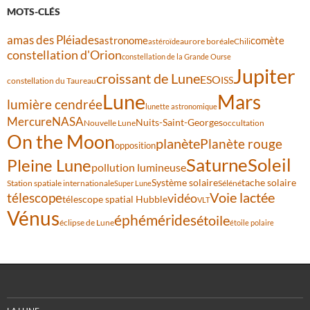
MOTS-CLÉS
amas des Pléiades
comète
astronome
aurore boréale
astéroïde
Chili
constellation d'Orion
constellation de la Grande Ourse
Jupiter
croissant de Lune
ESO
ISS
constellation du Taureau
Lune
Mars
lumière cendrée
lunette astronomique
Mercure
NASA
Nuits-Saint-Georges
Nouvelle Lune
occultation
On the Moon
planète
Planète rouge
opposition
Saturne
Soleil
Pleine Lune
pollution lumineuse
Système solaire
tache solaire
Station spatiale internationale
Séléné
Super Lune
Voie lactée
télescope
vidéo
télescope spatial Hubble
VLT
Vénus
éphémérides
étoile
éclipse de Lune
étoile polaire