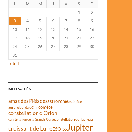
L
M
M
J
V
S
D
1
2
3
4
5
6
7
8
9
10
11
12
13
14
15
16
17
18
19
20
21
22
23
24
25
26
27
28
29
30
31
« Juil
MOTS-CLÉS
amas des Pléiades
astronome
astéroïde
comète
aurore boréale
Chili
constellation d'Orion
constellation du Taureau
constellation de la Grande Ourse
Jupiter
croissant de Lune
ESO
ISS