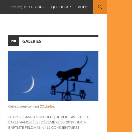
ALLER AU CONTENU
POURQUOI CE BLOG ?
QUI SUIS-JE ?
VIDÉOS
GALERIES
Cette galerie contient
27 photos
.
2019 : LES IMAGES DU CIEL QUE VOUS AVEZ (PEUT-
ÊTRE) MANQUÉES
DÉCEMBRE 30, 2019
JEAN-
BAPTISTE FELDMANN
11 COMMENTAIRES