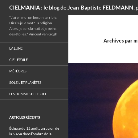
Recherche
CIELMANIA : le blog de Jean-Baptiste FELDMANN, p
"J'ai en moi un besoin terrible.
Dirais-je le mot? La religion.
Alors, je sors la nuit et je peins
des étoiles." Vincent van Gogh
Archives par mo
LA LUNE
CIEL ÉTOILÉ
MÉTÉORES
SOLEIL ET PLANÈTES
LES HOMMES ET LE CIEL
ARTICLES RÉCENTS
Éclipse du 12 août : un avion de
la NASA dans l’ombre de la