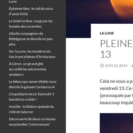
Lune
Éphémérides : le ciel du mois
d’août 2026
Le Soleil se lève, rougi par les
fumées des incendies
LA LUNE
L’étoile compagnon de
Bételgeuse se dévoile un peu
PLEIN
plus
13
Sur la Lune, les mystères du
fascinant plateau d’Aristarque
À Céron, un grand gîte
JUIN 13, 2014
accueille les astronomes
amateurs
Cela ne vous a p
Le télescope James Webb nous
dévoile la galaxie Centaurus A
vendredi 13. Ce s
L’inquiétant miroir Eärendil-1
(provoquée par 
bientôt en orbite ?
beaucoup inquiét
Insolite : la Station spatiale du
côté de Saturne
Découverte de deux curieuses
exoplanètes “cotonneuses”