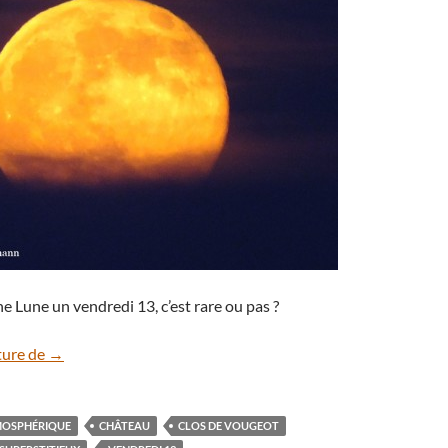
ne Lune un vendredi 13, c’est rare ou pas ?
Pleine Lune du vendredi 13
ture de
→
MOSPHÉRIQUE
CHÂTEAU
CLOS DE VOUGEOT