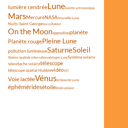
Lune
lumière cendrée
lunette astronomique
Mars
Mercure
NASA
Nouvelle Lune
Nuits-Saint-Georges
occultation
On the Moon
planète
opposition
Pleine Lune
Planète rouge
Saturne
Soleil
pollution lumineuse
Système solaire
Station spatiale internationale
Super Lune
télescope
tache solaire
Séléné
vidéo
télescope spatial Hubble
VLT
Vénus
Voie lactée
éclipse de Lune
éphémérides
étoile
étoile polaire