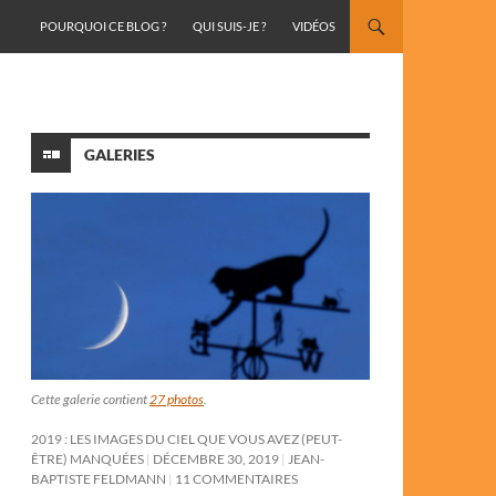
ALLER AU CONTENU
POURQUOI CE BLOG ?
QUI SUIS-JE ?
VIDÉOS
GALERIES
Cette galerie contient
27 photos
.
2019 : LES IMAGES DU CIEL QUE VOUS AVEZ (PEUT-
ÊTRE) MANQUÉES
DÉCEMBRE 30, 2019
JEAN-
BAPTISTE FELDMANN
11 COMMENTAIRES