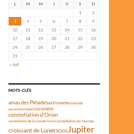
L
M
M
J
V
S
D
1
2
3
4
5
6
7
8
9
10
11
12
13
14
15
16
17
18
19
20
21
22
23
24
25
26
27
28
29
30
31
« Juil
MOTS-CLÉS
amas des Pléiades
astronome
astéroïde
comète
aurore boréale
Chili
constellation d'Orion
constellation du Taureau
constellation de la Grande Ourse
Jupiter
croissant de Lune
ESO
ISS