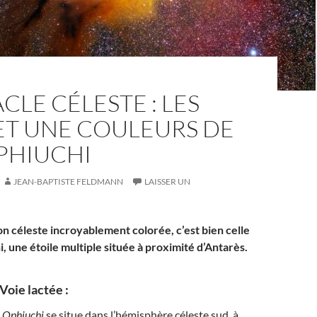
CLE CÉLESTE : LES
ET UNE COULEURS DE
PHIUCHI
JEAN-BAPTISTE FELDMANN
LAISSER UN
ion céleste incroyablement colorée, c’est bien celle
 une étoile multiple située à proximité d’Antarès.
Voie lactée :
 Ophiuchi
se situe dans l’hémisphère céleste sud, à