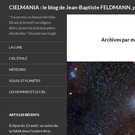
Recherche
CIELMANIA : le blog de Jean-Baptiste FELDMANN, p
"J'ai en moi un besoin terrible.
Dirais-je le mot? La religion.
Alors, je sors la nuit et je peins
des étoiles." Vincent van Gogh
Archives par m
LA LUNE
CIEL ÉTOILÉ
MÉTÉORES
SOLEIL ET PLANÈTES
LES HOMMES ET LE CIEL
ARTICLES RÉCENTS
Éclipse du 12 août : un avion de
la NASA dans l’ombre de la