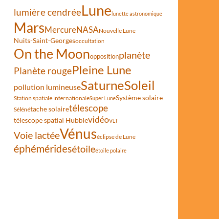
Lune
lumière cendrée
lunette astronomique
Mars
Mercure
NASA
Nouvelle Lune
Nuits-Saint-Georges
occultation
On the Moon
planète
opposition
Pleine Lune
Planète rouge
Saturne
Soleil
i
pollution lumineuse
Système solaire
Station spatiale internationale
Super Lune
télescope
tache solaire
Séléné
vidéo
télescope spatial Hubble
VLT
Vénus
Voie lactée
éclipse de Lune
éphémérides
étoile
étoile polaire