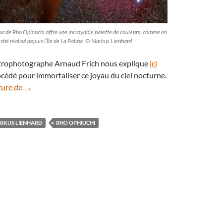
our de Rho Ophiuchi offre une incroyable palette de couleurs, comme en
ché réalisé depuis l’Île de La Palma. © Markus Lienhard
astrophotographe Arnaud Frich nous explique
ici
cédé pour immortaliser ce joyau du ciel nocturne.
Spectacle céleste : les mille et une couleurs de Rho Ophiuch
ture de
→
RKUS LIENHARD
RHO OPHIUCHI