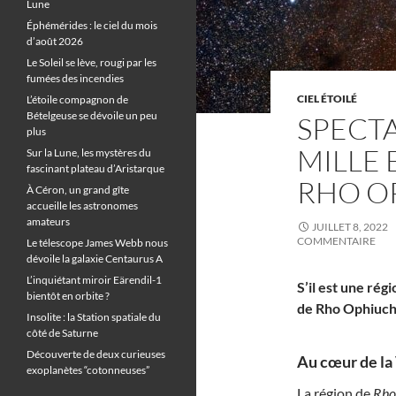
Lune
Éphémérides : le ciel du mois
d’août 2026
Le Soleil se lève, rougi par les
fumées des incendies
CIEL ÉTOILÉ
L’étoile compagnon de
Bételgeuse se dévoile un peu
SPECTA
plus
MILLE 
Sur la Lune, les mystères du
fascinant plateau d’Aristarque
RHO O
À Céron, un grand gîte
accueille les astronomes
amateurs
JUILLET 8, 2022
COMMENTAIRE
Le télescope James Webb nous
dévoile la galaxie Centaurus A
L’inquiétant miroir Eärendil-1
S’il est une rég
bientôt en orbite ?
de Rho Ophiuchi,
Insolite : la Station spatiale du
côté de Saturne
Découverte de deux curieuses
Au cœur de la 
exoplanètes “cotonneuses”
La région de
Rho