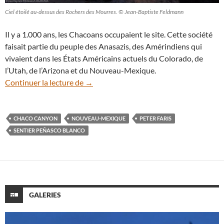
Ciel étoilé au-dessus des Rochers des Mourres. © Jean-Baptiste Feldmann
Il y a 1.000 ans, les Chacoans occupaient le site. Cette société
faisait partie du peuple des Anasazis, des Amérindiens qui
vivaient dans les États Américains actuels du Colorado, de
l’Utah, de l’Arizona et du Nouveau-Mexique.
Chaco Canyon nous raconte un siècle de 
Continuer la lecture de
→
CHACO CANYON
NOUVEAU-MEXIQUE
PETER FARIS
SENTIER PEÑASCO BLANCO
GALERIES