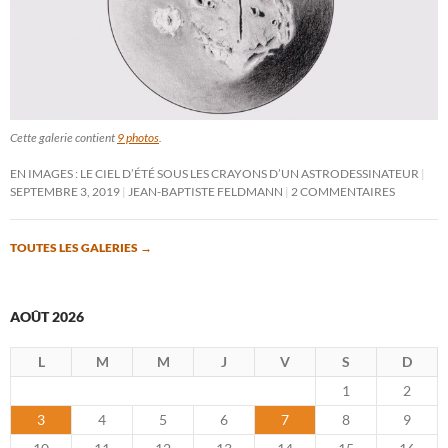
Cette galerie contient
9 photos
.
EN IMAGES : LE CIEL D’ÉTÉ SOUS LES CRAYONS D’UN ASTRODESSINATEUR
SEPTEMBRE 3, 2019
JEAN-BAPTISTE FELDMANN
2 COMMENTAIRES
TOUTES LES GALERIES
→
AOÛT 2026
L
M
M
J
V
S
D
1
2
3
4
5
6
7
8
9