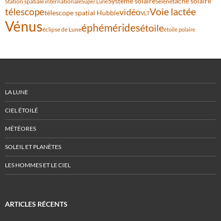
Système solaire
tache solaire
Station spatiale internationale
Séléné
Super Lune
Voie lactée
télescope
vidéo
télescope spatial Hubble
VLT
Vénus
éphémérides
étoile
éclipse de Lune
étoile polaire
LA LUNE
CIEL ÉTOILÉ
MÉTÉORES
SOLEIL ET PLANÈTES
LES HOMMES ET LE CIEL
ARTICLES RÉCENTS