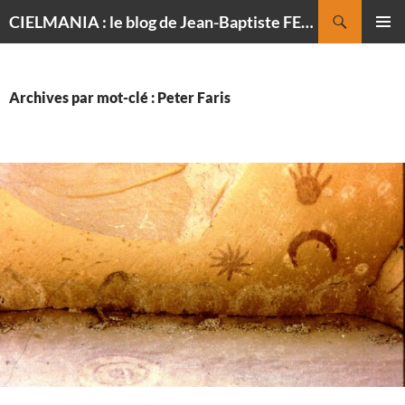
Recherche
CIELMANIA : le blog de Jean-Baptiste FELDMANN, photographe du ciel
ALLER
MENU
AU
PRINCI
CONTENU
Archives par mot-clé : Peter Faris