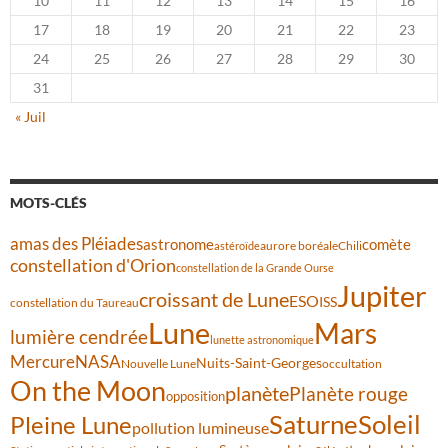
10
11
12
13
14
15
16
17
18
19
20
21
22
23
24
25
26
27
28
29
30
31
« Juil
MOTS-CLÉS
amas des Pléiades
comète
astronome
aurore boréale
astéroïde
Chili
constellation d'Orion
constellation de la Grande Ourse
Jupiter
croissant de Lune
ESO
ISS
constellation du Taureau
Lune
Mars
lumière cendrée
lunette astronomique
Mercure
NASA
Nuits-Saint-Georges
Nouvelle Lune
occultation
On the Moon
planète
Planète rouge
opposition
Saturne
Soleil
Pleine Lune
pollution lumineuse