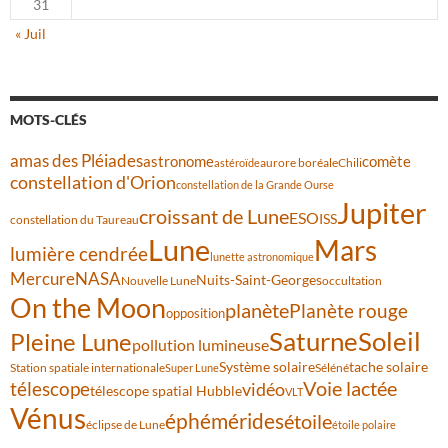
31
« Juil
MOTS-CLÉS
amas des Pléiades
comète
astronome
aurore boréale
astéroïde
Chili
constellation d'Orion
constellation de la Grande Ourse
Jupiter
croissant de Lune
ESO
ISS
constellation du Taureau
Lune
Mars
lumière cendrée
lunette astronomique
Mercure
NASA
Nuits-Saint-Georges
Nouvelle Lune
occultation
On the Moon
planète
Planète rouge
opposition
Saturne
Soleil
Pleine Lune
pollution lumineuse
Système solaire
tache solaire
Station spatiale internationale
Séléné
Super Lune
Voie lactée
télescope
vidéo
télescope spatial Hubble
VLT
Vénus
éphémérides
étoile
éclipse de Lune
étoile polaire