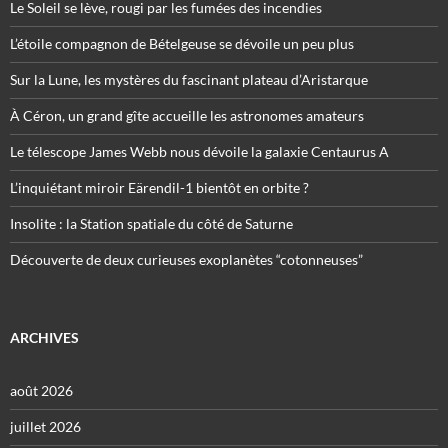
Le Soleil se lève, rougi par les fumées des incendies
L’étoile compagnon de Bételgeuse se dévoile un peu plus
Sur la Lune, les mystères du fascinant plateau d’Aristarque
À Céron, un grand gîte accueille les astronomes amateurs
Le télescope James Webb nous dévoile la galaxie Centaurus A
L’inquiétant miroir Eärendil-1 bientôt en orbite ?
Insolite : la Station spatiale du côté de Saturne
Découverte de deux curieuses exoplanètes “cotonneuses”
ARCHIVES
août 2026
juillet 2026