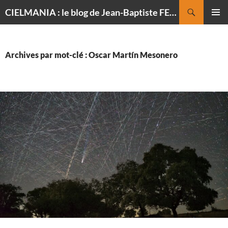
Recherche
CIELMANIA : le blog de Jean-Baptiste FELDMANN, photographe du ciel
ALLER
MENU
AU
PRINCI
CONTENU
Archives par mot-clé : Oscar Martín Mesonero