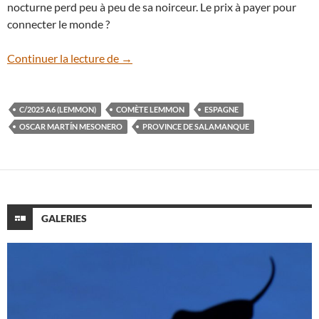
nocturne perd peu à peu de sa noirceur. Le prix à payer pour
connecter le monde ?
La comète Lemmon défigurée par les sate
Continuer la lecture de
→
C/2025 A6 (LEMMON)
COMÈTE LEMMON
ESPAGNE
OSCAR MARTÍN MESONERO
PROVINCE DE SALAMANQUE
GALERIES