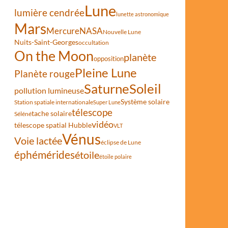
Lune
lumière cendrée
lunette astronomique
Mars
Mercure
NASA
Nouvelle Lune
Nuits-Saint-Georges
occultation
On the Moon
planète
opposition
Pleine Lune
Planète rouge
Saturne
Soleil
pollution lumineuse
Système solaire
Station spatiale internationale
Super Lune
télescope
tache solaire
Séléné
vidéo
télescope spatial Hubble
VLT
Vénus
Voie lactée
éclipse de Lune
éphémérides
étoile
étoile polaire