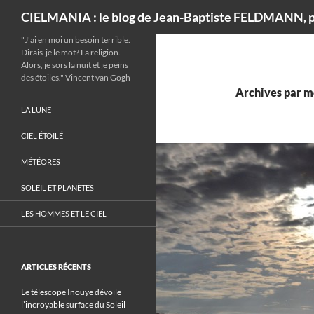
Recherche
CIELMANIA : le blog de Jean-Baptiste FELDMANN, p
"J'ai en moi un besoin terrible.
Dirais-je le mot? La religion.
Alors, je sors la nuit et je peins
des étoiles." Vincent van Gogh
Archives par mo
LA LUNE
CIEL ÉTOILÉ
MÉTÉORES
SOLEIL ET PLANÈTES
LES HOMMES ET LE CIEL
ARTICLES RÉCENTS
Le télescope Inouye dévoile
l’incroyable surface du Soleil