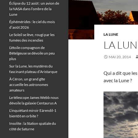
Éclipse du 12 août : un avion de
la NASA dans l’ombre de la
Lune
Éphémérides : le ciel du mois
d’août 2026
LA LUNE
Le Soleil se lève, rougi par les
fumées des incendies
LA LUN
L’étoile compagnon de
Bételgeuse se dévoile un peu
MAI 20, 2014
plus
Sur la Lune, les mystères du
fascinant plateau d’Aristarque
Qui a dit que le
À Céron, un grand gîte
avec la Lune ?
accueille les astronomes
amateurs
Le télescope James Webb nous
dévoile la galaxie Centaurus A
L’inquiétant miroir Eärendil-1
bientôt en orbite ?
Insolite : la Station spatiale du
côté de Saturne