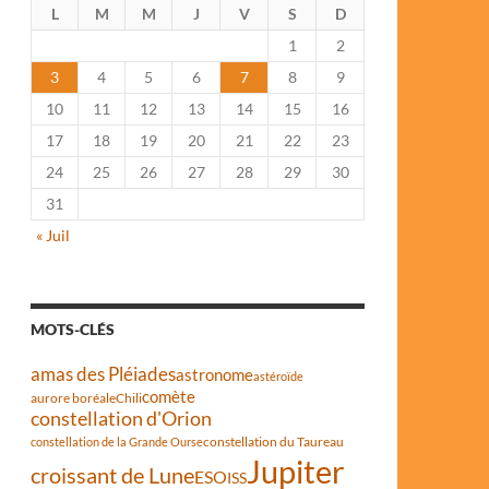
L
M
M
J
V
S
D
1
2
3
4
5
6
7
8
9
10
11
12
13
14
15
16
17
18
19
20
21
22
23
24
25
26
27
28
29
30
31
« Juil
MOTS-CLÉS
amas des Pléiades
astronome
astéroïde
comète
aurore boréale
Chili
constellation d'Orion
constellation du Taureau
constellation de la Grande Ourse
Jupiter
croissant de Lune
ESO
ISS