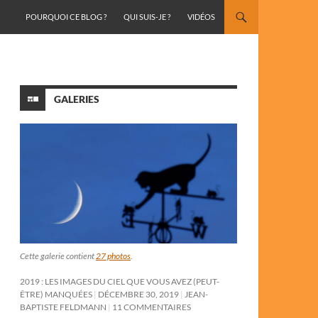
ALLER AU CONTENU
POURQUOI CE BLOG ?
QUI SUIS-JE ?
VIDÉOS
GALERIES
Cette galerie contient
27 photos
.
2019 : LES IMAGES DU CIEL QUE VOUS AVEZ (PEUT-
ÊTRE) MANQUÉES
DÉCEMBRE 30, 2019
JEAN-
BAPTISTE FELDMANN
11 COMMENTAIRES