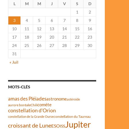
L
M
M
J
V
S
D
1
2
3
4
5
6
7
8
9
10
11
12
13
14
15
16
17
18
19
20
21
22
23
24
25
26
27
28
29
30
31
« Juil
MOTS-CLÉS
amas des Pléiades
astronome
astéroïde
comète
aurore boréale
Chili
constellation d'Orion
constellation du Taureau
constellation de la Grande Ourse
Jupiter
croissant de Lune
ESO
ISS