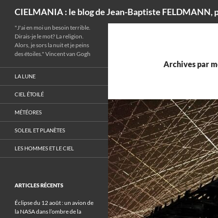
Recherche
CIELMANIA : le blog de Jean-Baptiste FELDMANN, p
"J'ai en moi un besoin terrible.
Dirais-je le mot? La religion.
Alors, je sors la nuit et je peins
des étoiles." Vincent van Gogh
Archives par mo
LA LUNE
CIEL ÉTOILÉ
MÉTÉORES
SOLEIL ET PLANÈTES
LES HOMMES ET LE CIEL
ARTICLES RÉCENTS
Éclipse du 12 août : un avion de
la NASA dans l’ombre de la