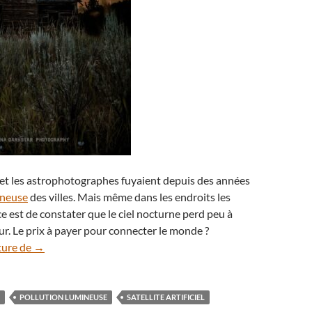
et les astrophotographes fuyaient depuis des années
ineuse
des villes. Mais même dans les endroits les
ce est de constater que le ciel nocturne perd peu à
ur. Le prix à payer pour connecter le monde ?
Le fléau des satellites résumé en un cliché
ture de
→
POLLUTION LUMINEUSE
SATELLITE ARTIFICIEL