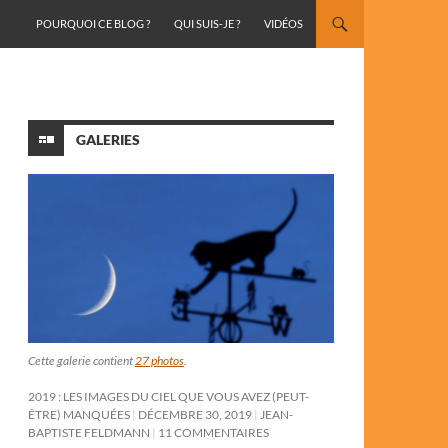
ALLER AU CONTENU
POURQUOI CE BLOG ?
QUI SUIS-JE ?
VIDÉOS
GALERIES
Cette galerie contient
27 photos
.
2019 : LES IMAGES DU CIEL QUE VOUS AVEZ (PEUT-
ÊTRE) MANQUÉES
DÉCEMBRE 30, 2019
JEAN-
BAPTISTE FELDMANN
11 COMMENTAIRES