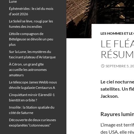
Lune
Éphémérides : le ciel du mois
d’août 2026
Le Soleil se lève, rougi par les
fumées des incendies
LES HOMMES ET LE 
L’étoile compagnon de
Bételgeuse se dévoile un peu
LE FLÉ
plus
RÉSUM
Sur la Lune, les mystères du
fascinant plateau d’Aristarque
À Céron, un grand gîte
SEPTEMBRE 5, 2
accueille les astronomes
amateurs
Le ciel nocturn
Le télescope James Webb nous
dévoile la galaxie Centaurus A
satellites. Un f
L’inquiétant miroir Eärendil-1
Jackson.
bientôt en orbite ?
Insolite : la Station spatiale du
côté de Saturne
Rayures lumin
Découverte de deux curieuses
L’image est terr
exoplanètes “cotonneuses”
des USA, elle ré