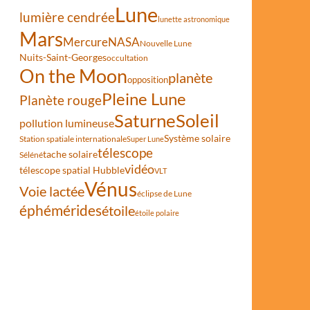
Lune
lumière cendrée
lunette astronomique
Mars
Mercure
NASA
Nouvelle Lune
Nuits-Saint-Georges
occultation
On the Moon
planète
opposition
Pleine Lune
Planète rouge
Saturne
Soleil
pollution lumineuse
Système solaire
Station spatiale internationale
Super Lune
télescope
tache solaire
Séléné
vidéo
télescope spatial Hubble
VLT
Vénus
Voie lactée
éclipse de Lune
éphémérides
étoile
étoile polaire