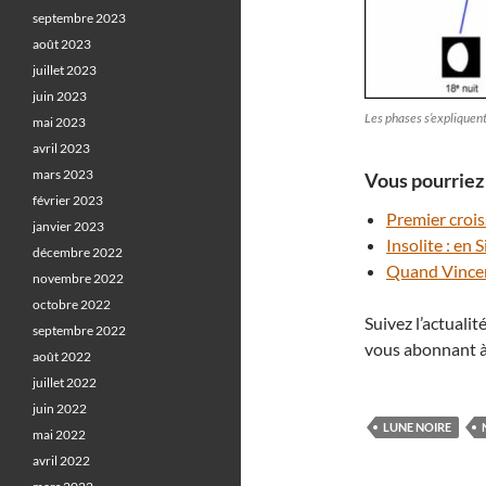
septembre 2023
août 2023
juillet 2023
juin 2023
Les phases s’expliquent
mai 2023
avril 2023
mars 2023
Vous pourriez 
février 2023
Premier crois
janvier 2023
Insolite : en 
décembre 2022
Quand Vincen
novembre 2022
octobre 2022
Suivez l’actuali
septembre 2022
vous abonnant à
août 2022
juillet 2022
juin 2022
LUNE NOIRE
mai 2022
avril 2022