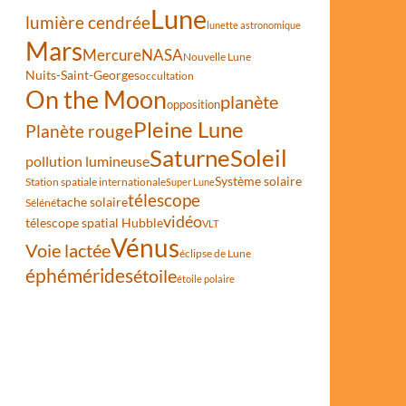
Lune
lumière cendrée
lunette astronomique
Mars
Mercure
NASA
Nouvelle Lune
Nuits-Saint-Georges
occultation
On the Moon
planète
opposition
Pleine Lune
Planète rouge
Saturne
Soleil
pollution lumineuse
Système solaire
Station spatiale internationale
Super Lune
télescope
tache solaire
Séléné
vidéo
télescope spatial Hubble
VLT
Vénus
Voie lactée
éclipse de Lune
éphémérides
étoile
étoile polaire