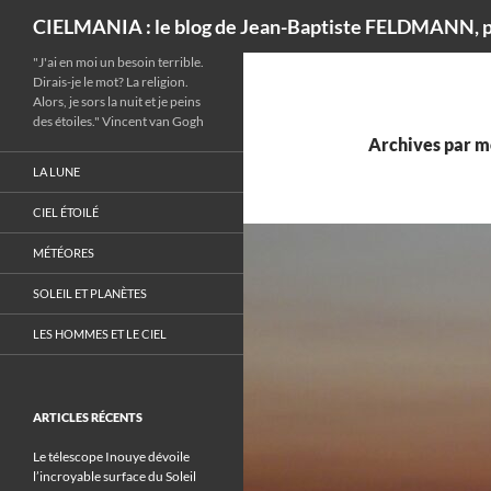
Recherche
CIELMANIA : le blog de Jean-Baptiste FELDMANN, p
"J'ai en moi un besoin terrible.
Dirais-je le mot? La religion.
Alors, je sors la nuit et je peins
des étoiles." Vincent van Gogh
Archives par mo
LA LUNE
CIEL ÉTOILÉ
MÉTÉORES
SOLEIL ET PLANÈTES
LES HOMMES ET LE CIEL
ARTICLES RÉCENTS
Le télescope Inouye dévoile
l’incroyable surface du Soleil