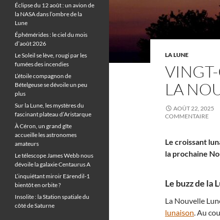
Éclipse du 12 août : un avion de
la NASA dans l’ombre de la
Lune
Éphémérides : le ciel du mois
d’août 2026
LA LUNE
Le Soleil se lève, rougi par les
fumées des incendies
VINGT
L’étoile compagnon de
LA NO
Bételgeuse se dévoile un peu
plus
Sur la Lune, les mystères du
AOÛT 22, 2025
fascinant plateau d’Aristarque
COMMENTAIRE
À Céron, un grand gîte
accueille les astronomes
Le croissant lun
amateurs
la prochaine No
Le télescope James Webb nous
dévoile la galaxie Centaurus A
L’inquiétant miroir Eärendil-1
Le buzz de la L
bientôt en orbite ?
Insolite : la Station spatiale du
La Nouvelle Lune
côté de Saturne
lunaison
. Au cou