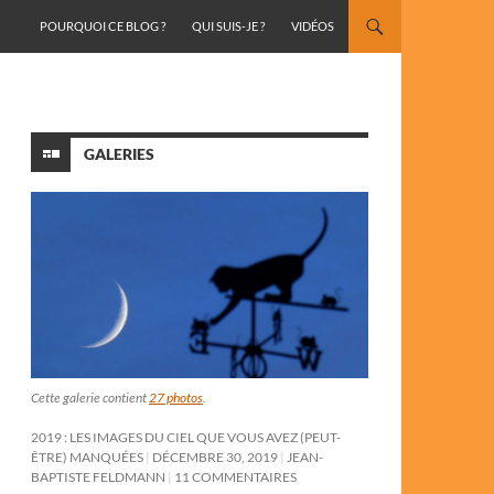
ALLER AU CONTENU
POURQUOI CE BLOG ?
QUI SUIS-JE ?
VIDÉOS
GALERIES
Cette galerie contient
27 photos
.
2019 : LES IMAGES DU CIEL QUE VOUS AVEZ (PEUT-
ÊTRE) MANQUÉES
DÉCEMBRE 30, 2019
JEAN-
BAPTISTE FELDMANN
11 COMMENTAIRES