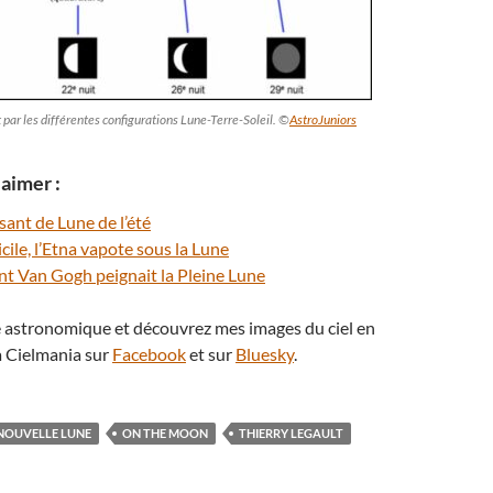
 par les différentes configurations Lune-Terre-Soleil. ©
AstroJuniors
aimer :
sant de Lune de l’été
Sicile, l’Etna vapote sous la Lune
t Van Gogh peignait la Pleine Lune
té astronomique et découvrez mes images du ciel en
 Cielmania sur
Facebook
et sur
Bluesky
.
NOUVELLE LUNE
ON THE MOON
THIERRY LEGAULT