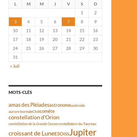
L
M
M
J
V
S
D
1
2
3
4
5
6
7
8
9
10
11
12
13
14
15
16
17
18
19
20
21
22
23
24
25
26
27
28
29
30
31
« Juil
MOTS-CLÉS
amas des Pléiades
astronome
astéroïde
comète
aurore boréale
Chili
constellation d'Orion
constellation du Taureau
constellation de la Grande Ourse
Jupiter
croissant de Lune
ESO
ISS