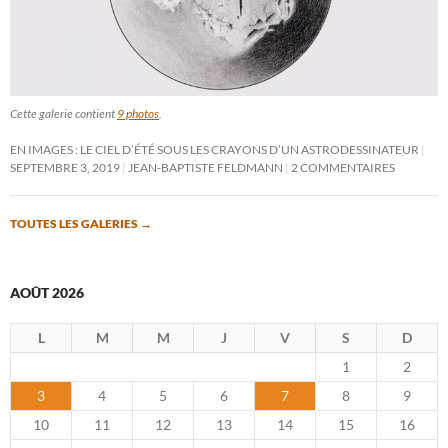
Cette galerie contient
9 photos
.
EN IMAGES : LE CIEL D’ÉTÉ SOUS LES CRAYONS D’UN ASTRODESSINATEUR
SEPTEMBRE 3, 2019
JEAN-BAPTISTE FELDMANN
2 COMMENTAIRES
TOUTES LES GALERIES
→
AOÛT 2026
L
M
M
J
V
S
D
1
2
3
4
5
6
7
8
9
10
11
12
13
14
15
16