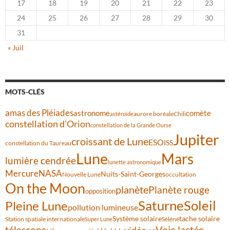
17
18
19
20
21
22
23
24
25
26
27
28
29
30
31
« Juil
MOTS-CLÉS
amas des Pléiades
comète
astronome
aurore boréale
astéroïde
Chili
constellation d'Orion
constellation de la Grande Ourse
Jupiter
croissant de Lune
ESO
ISS
constellation du Taureau
Lune
Mars
lumière cendrée
lunette astronomique
Mercure
NASA
Nuits-Saint-Georges
Nouvelle Lune
occultation
On the Moon
planète
Planète rouge
opposition
Saturne
Soleil
Pleine Lune
pollution lumineuse
Système solaire
tache solaire
Station spatiale internationale
Séléné
Super Lune
Voie lactée
télescope
vidéo