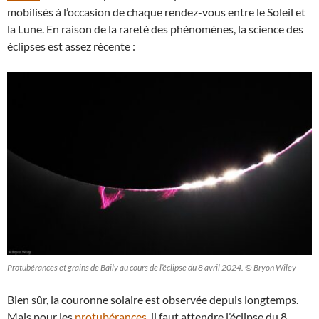
mobilisés à l’occasion de chaque rendez-vous entre le Soleil et
la Lune. En raison de la rareté des phénomènes, la science des
éclipses est assez récente :
Protubérances et grains de Baily au cours de l’éclipse du 8 avril 2024. © Bryon Wiley
Bien sûr, la couronne solaire est observée depuis longtemps.
Mais pour les
protubérances
, il faut attendre l’éclipse du 8