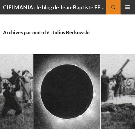
Recherche
CIELMANIA : le blog de Jean-Baptiste FELDMANN, photographe du ciel
ALLER
MENU
AU
PRINCI
CONTENU
Archives par mot-clé : Julius Berkowski