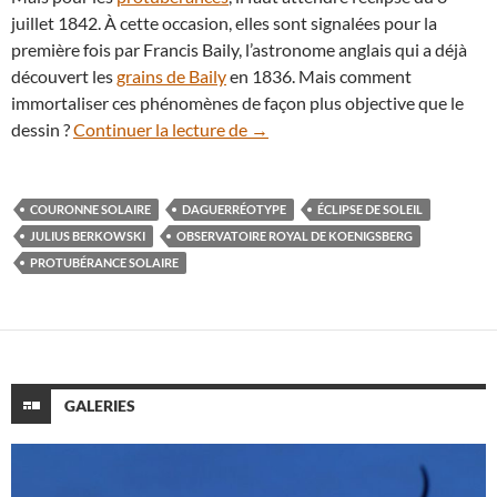
juillet 1842. À cette occasion, elles sont signalées pour la
première fois par Francis Baily, l’astronome anglais qui a déjà
découvert les
grains de Baily
en 1836. Mais comment
immortaliser ces phénomènes de façon plus objective que le
28 juillet 1851, première image d
dessin ?
Continuer la lecture de
→
COURONNE SOLAIRE
DAGUERRÉOTYPE
ÉCLIPSE DE SOLEIL
JULIUS BERKOWSKI
OBSERVATOIRE ROYAL DE KOENIGSBERG
PROTUBÉRANCE SOLAIRE
GALERIES