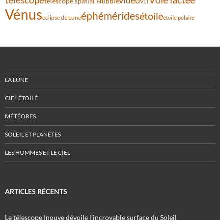
télescope spatial Hubble
VLT
Vénus
éphémérides
étoile
éclipse de Lune
étoile polaire
LA LUNE
CIEL ÉTOILÉ
MÉTÉORES
SOLEIL ET PLANÈTES
LES HOMMES ET LE CIEL
ARTICLES RÉCENTS
Le télescope Inouye dévoile l’incroyable surface du Soleil