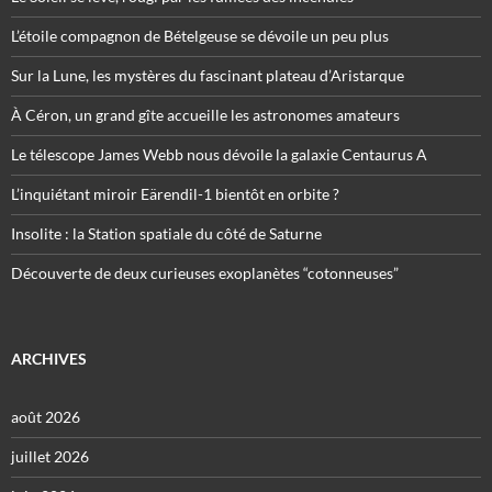
L’étoile compagnon de Bételgeuse se dévoile un peu plus
Sur la Lune, les mystères du fascinant plateau d’Aristarque
À Céron, un grand gîte accueille les astronomes amateurs
Le télescope James Webb nous dévoile la galaxie Centaurus A
L’inquiétant miroir Eärendil-1 bientôt en orbite ?
Insolite : la Station spatiale du côté de Saturne
Découverte de deux curieuses exoplanètes “cotonneuses”
ARCHIVES
août 2026
juillet 2026