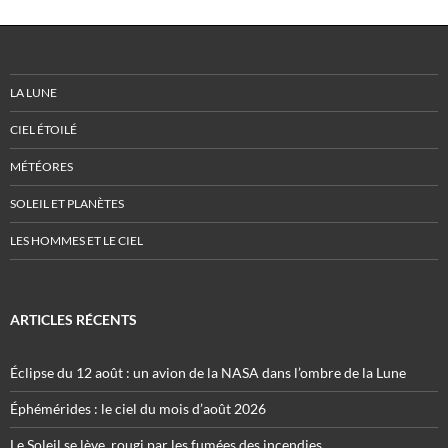
LA LUNE
CIEL ÉTOILÉ
MÉTÉORES
SOLEIL ET PLANÈTES
LES HOMMES ET LE CIEL
ARTICLES RÉCENTS
Éclipse du 12 août : un avion de la NASA dans l’ombre de la Lune
Éphémérides : le ciel du mois d’août 2026
Le Soleil se lève, rougi par les fumées des incendies