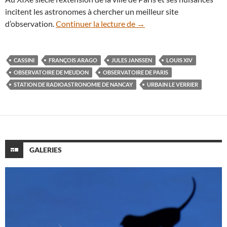
incitent les astronomes à chercher un meilleur site
Anniversaire : l’Observato
d’observation.
Continuer la lecture de
→
CASSINI
FRANÇOIS ARAGO
JULES JANSSEN
LOUIS XIV
OBSERVATOIRE DE MEUDON
OBSERVATOIRE DE PARIS
STATION DE RADIOASTRONOMIE DE NANCAY
URBAIN LE VERRIER
GALERIES