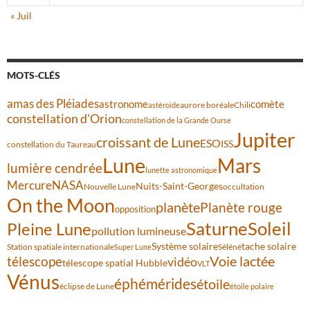
« Juil
MOTS-CLÉS
amas des Pléiades
comète
astronome
aurore boréale
astéroïde
Chili
constellation d'Orion
constellation de la Grande Ourse
Jupiter
croissant de Lune
ESO
ISS
constellation du Taureau
Lune
Mars
lumière cendrée
lunette astronomique
Mercure
NASA
Nuits-Saint-Georges
Nouvelle Lune
occultation
On the Moon
planète
Planète rouge
opposition
Saturne
Soleil
Pleine Lune
pollution lumineuse
Système solaire
tache solaire
Station spatiale internationale
Séléné
Super Lune
Voie lactée
télescope
vidéo
télescope spatial Hubble
VLT
Vénus
éphémérides
étoile
éclipse de Lune
étoile polaire