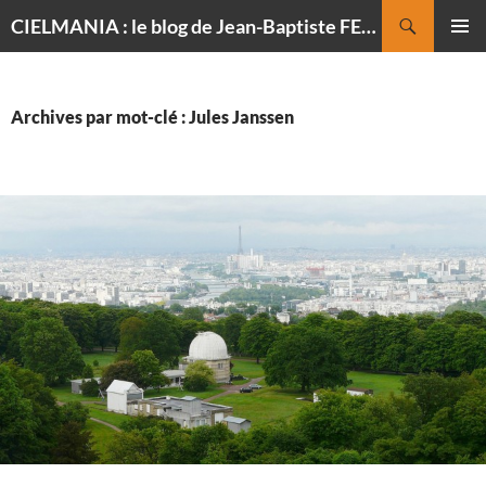
Recherche
CIELMANIA : le blog de Jean-Baptiste FELDMANN, photographe du ciel
ALLER
MENU
AU
PRINCI
CONTENU
Archives par mot-clé : Jules Janssen