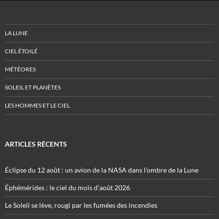
LA LUNE
CIEL ÉTOILÉ
MÉTÉORES
SOLEIL ET PLANÈTES
LES HOMMES ET LE CIEL
ARTICLES RÉCENTS
Éclipse du 12 août : un avion de la NASA dans l’ombre de la Lune
Éphémérides : le ciel du mois d’août 2026
Le Soleil se lève, rougi par les fumées des incendies