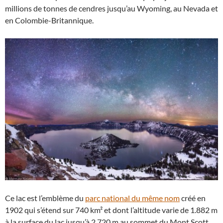
millions de tonnes de cendres jusqu’au Wyoming, au Nevada et
en Colombie-Britannique.
Ce lac est l’emblème du
parc national du même nom
créé en
1902 qui s’étend sur 740 km² et dont l’altitude varie de 1.882 m
à la surface du lac jusqu’à 2.720 m au sommet du Mont Scott.