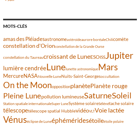
MOTS-CLÉS
amas des Pléiades
comète
astronome
aurore boréale
astéroïde
Chili
constellation d'Orion
constellation de la Grande Ourse
Jupiter
croissant de Lune
ESO
ISS
constellation du Taureau
Lune
Mars
lumière cendrée
lunette astronomique
Mercure
NASA
Nuits-Saint-Georges
Nouvelle Lune
occultation
On the Moon
planète
Planète rouge
opposition
Saturne
Soleil
Pleine Lune
pollution lumineuse
Système solaire
tache solaire
Station spatiale internationale
Séléné
Super Lune
Voie lactée
télescope
vidéo
télescope spatial Hubble
VLT
Vénus
éphémérides
étoile
éclipse de Lune
étoile polaire