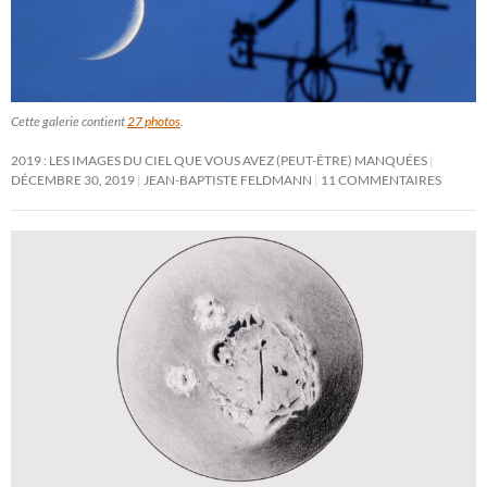
Cette galerie contient
27 photos
.
2019 : LES IMAGES DU CIEL QUE VOUS AVEZ (PEUT-ÊTRE) MANQUÉES
DÉCEMBRE 30, 2019
JEAN-BAPTISTE FELDMANN
11 COMMENTAIRES