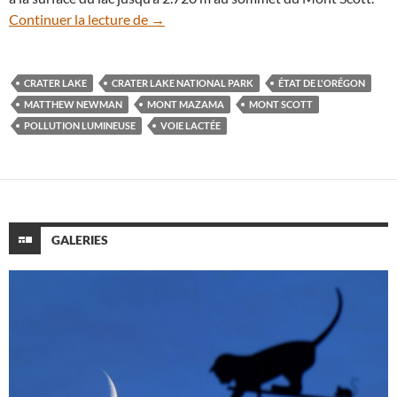
Crater Lake : une nuit d’hiver sous la Voi
Continuer la lecture de
→
CRATER LAKE
CRATER LAKE NATIONAL PARK
ÉTAT DE L'ORÉGON
MATTHEW NEWMAN
MONT MAZAMA
MONT SCOTT
POLLUTION LUMINEUSE
VOIE LACTÉE
GALERIES