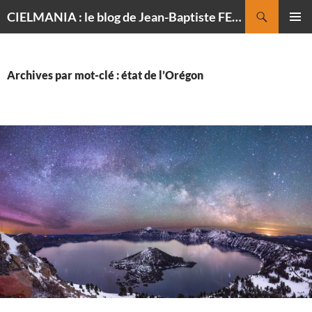
Recherche
CIELMANIA : le blog de Jean-Baptiste FELDMANN, photographe du ciel
ALLER
MENU
AU
PRINCI
CONTENU
Archives par mot-clé : état de l’Orégon