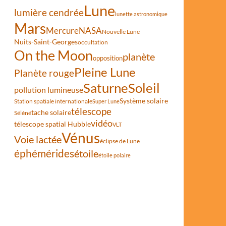
Lune
lumière cendrée
lunette astronomique
Mars
Mercure
NASA
Nouvelle Lune
Nuits-Saint-Georges
occultation
On the Moon
planète
opposition
Pleine Lune
Planète rouge
Saturne
Soleil
pollution lumineuse
Système solaire
Station spatiale internationale
Super Lune
télescope
tache solaire
Séléné
vidéo
télescope spatial Hubble
VLT
Vénus
Voie lactée
éclipse de Lune
éphémérides
étoile
étoile polaire