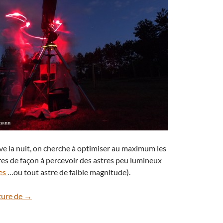
e la nuit, on cherche à optimiser au maximum les
res de façon à percevoir des astres peu lumineux
es
…ou tout astre de faible magnitude).
Lumière rouge pour les astronomes
ture de
→