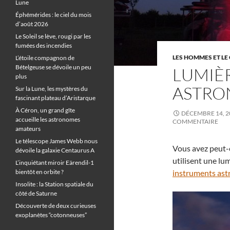
Lune
Éphémérides : le ciel du mois
d’août 2026
Le Soleil se lève, rougi par les
fumées des incendies
LES HOMMES ET LE 
L’étoile compagnon de
Bételgeuse se dévoile un peu
LUMIÈ
plus
ASTRO
Sur la Lune, les mystères du
fascinant plateau d’Aristarque
À Céron, un grand gîte
DÉCEMBRE 14, 2
accueille les astronomes
COMMENTAIRE
amateurs
Le télescope James Webb nous
Vous avez peut-
dévoile la galaxie Centaurus A
utilisent une lum
L’inquiétant miroir Eärendil-1
bientôt en orbite ?
instruments as
Insolite : la Station spatiale du
côté de Saturne
Découverte de deux curieuses
exoplanètes “cotonneuses”