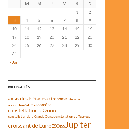
L
M
M
J
V
S
D
1
2
3
4
5
6
7
8
9
10
11
12
13
14
15
16
17
18
19
20
21
22
23
24
25
26
27
28
29
30
31
« Juil
MOTS-CLÉS
amas des Pléiades
astronome
astéroïde
comète
aurore boréale
Chili
constellation d'Orion
constellation du Taureau
constellation de la Grande Ourse
Jupiter
croissant de Lune
ESO
ISS