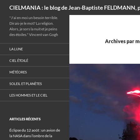
Recherche
CIELMANIA : le blog de Jean-Baptiste FELDMANN, p
"J'ai en moi un besoin terrible.
Dirais-je le mot? La religion.
Alors, je sors la nuit et je peins
des étoiles." Vincent van Gogh
Archives par mo
LA LUNE
CIEL ÉTOILÉ
MÉTÉORES
SOLEIL ET PLANÈTES
LES HOMMES ET LE CIEL
ARTICLES RÉCENTS
Éclipse du 12 août : un avion de
la NASA dans l’ombre de la