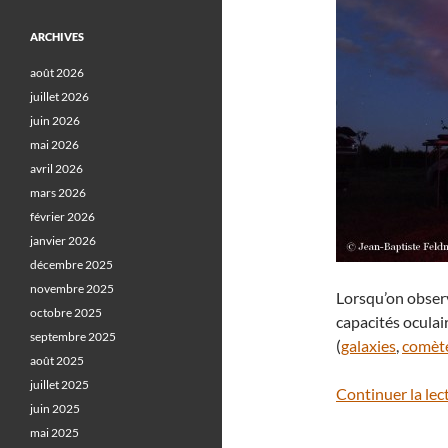
ARCHIVES
août 2026
juillet 2026
juin 2026
mai 2026
avril 2026
mars 2026
février 2026
janvier 2026
décembre 2025
novembre 2025
Lorsqu’on observ
octobre 2025
capacités oculai
septembre 2025
(
galaxies
,
comèt
août 2025
juillet 2025
Continuer la lec
juin 2025
mai 2025