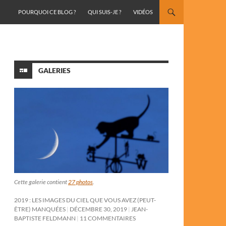
ALLER AU CONTENU
POURQUOI CE BLOG ?
QUI SUIS-JE ?
VIDÉOS
GALERIES
Cette galerie contient
27 photos
.
2019 : LES IMAGES DU CIEL QUE VOUS AVEZ (PEUT-
ÊTRE) MANQUÉES
DÉCEMBRE 30, 2019
JEAN-
BAPTISTE FELDMANN
11 COMMENTAIRES