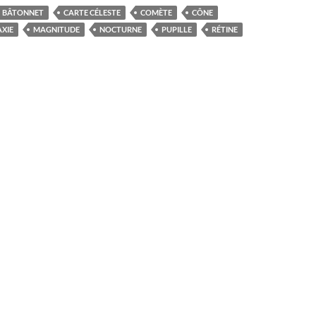
BÂTONNET
CARTE CÉLESTE
COMÈTE
CÔNE
XIE
MAGNITUDE
NOCTURNE
PUPILLE
RÉTINE