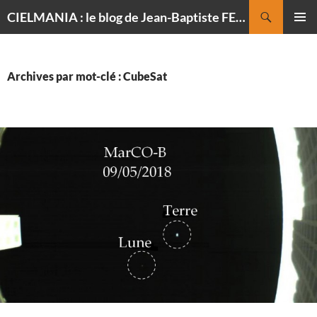
Recherche
CIELMANIA : le blog de Jean-Baptiste FELDMANN, photographe du ciel
ALLER
MENU
AU
PRINCI
CONTENU
Archives par mot-clé : CubeSat