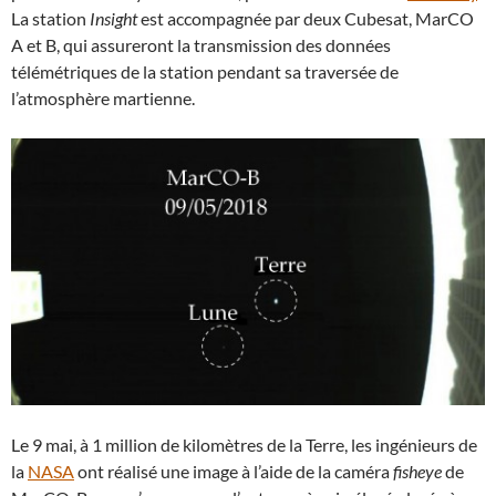
La station
Insight
est accompagnée par deux Cubesat, MarCO
A et B, qui assureront la transmission des données
télémétriques de la station pendant sa traversée de
l’atmosphère martienne.
Le 9 mai, à 1 million de kilomètres de la Terre, les ingénieurs de
la
NASA
ont réalisé une image à l’aide de la caméra
fisheye
de