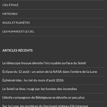
CIEL ÉTOILÉ
MÉTÉORES
SOLEIL ET PLANÈTES
LES HOMMES ET LE CIEL
ARTICLES RÉCENTS
Le télescope Inouye dévoile l’incroyable surface du Soleil
Éclipse du 12 août : un avion de la NASA dans l’ombre de la Lune
Éphémérides : le ciel du mois d’août 2026
Le Soleil se lève, rougi par les fumées des incendies
L’étoile compagnon de Bételgeuse se dévoile un peu plus
Sur la Lune, les mystères du fascinant plateau d’Aristarque