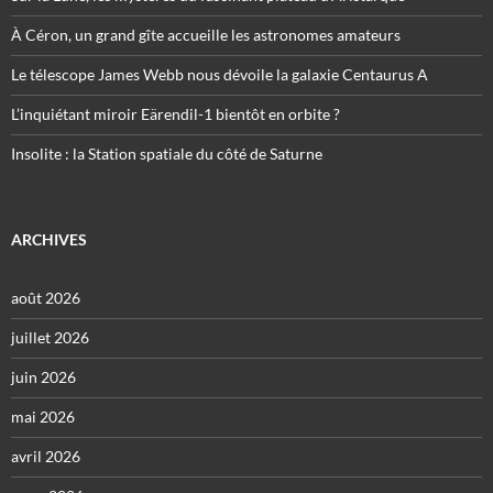
À Céron, un grand gîte accueille les astronomes amateurs
Le télescope James Webb nous dévoile la galaxie Centaurus A
L’inquiétant miroir Eärendil-1 bientôt en orbite ?
Insolite : la Station spatiale du côté de Saturne
ARCHIVES
août 2026
juillet 2026
juin 2026
mai 2026
avril 2026