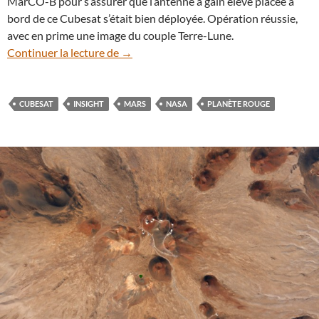
MarCO-B pour s’assurer que l’antenne à gain élevé placée à
bord de ce Cubesat s’était bien déployée. Opération réussie,
avec en prime une image du couple Terre-Lune.
En route pour Mars, un Cubesat photogra
Continuer la lecture de
→
CUBESAT
INSIGHT
MARS
NASA
PLANÈTE ROUGE