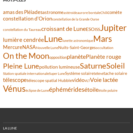
amas des Pléiades
comète
astronome
aurore boréale
astéroïde
Chili
constellation d'Orion
constellation de la Grande Ourse
Jupiter
croissant de Lune
ESO
ISS
constellation du Taureau
Lune
Mars
lumière cendrée
lunette astronomique
Mercure
NASA
Nuits-Saint-Georges
Nouvelle Lune
occultation
On the Moon
planète
Planète rouge
opposition
Saturne
Soleil
Pleine Lune
pollution lumineuse
Système solaire
tache solaire
Station spatiale internationale
Séléné
Super Lune
Voie lactée
télescope
vidéo
télescope spatial Hubble
VLT
Vénus
éphémérides
étoile
éclipse de Lune
étoile polaire
LA LUNE