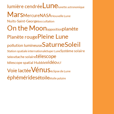
Lune
lumière cendrée
lunette astronomique
Mars
Mercure
NASA
Nouvelle Lune
Nuits-Saint-Georges
occultation
On the Moon
planète
opposition
Pleine Lune
Planète rouge
Saturne
Soleil
pollution lumineuse
Système solaire
Station spatiale internationale
Super Lune
télescope
tache solaire
Séléné
vidéo
télescope spatial Hubble
VLT
Vénus
Voie lactée
éclipse de Lune
éphémérides
étoile
étoile polaire