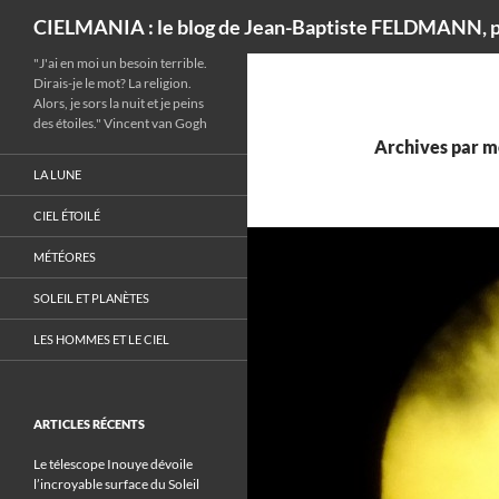
Recherche
CIELMANIA : le blog de Jean-Baptiste FELDMANN, p
"J'ai en moi un besoin terrible.
Dirais-je le mot? La religion.
Alors, je sors la nuit et je peins
des étoiles." Vincent van Gogh
Archives par mo
LA LUNE
CIEL ÉTOILÉ
MÉTÉORES
SOLEIL ET PLANÈTES
LES HOMMES ET LE CIEL
ARTICLES RÉCENTS
Le télescope Inouye dévoile
l’incroyable surface du Soleil