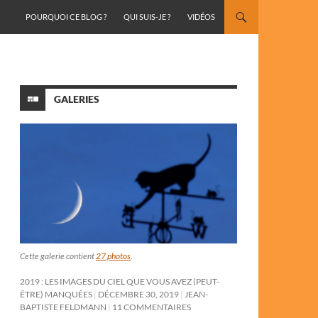
ALLER AU CONTENU
POURQUOI CE BLOG ?
QUI SUIS-JE ?
VIDÉOS
GALERIES
Cette galerie contient
27 photos
.
2019 : LES IMAGES DU CIEL QUE VOUS AVEZ (PEUT-
ÊTRE) MANQUÉES
DÉCEMBRE 30, 2019
JEAN-
BAPTISTE FELDMANN
11 COMMENTAIRES