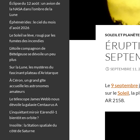
Éclipse du 12 août : un avion de
la NASA dans l’ombre de la
Lune
Éphémérides : le ciel du mois
d’août 2026
SOLEIL ET PLANÈTE
Le Soleil se lève, rougi par les
fumées des incendies
ÉRUPTI
L’étoile compagnon de
SEPTE
Bételgeuse se dévoile un peu
plus
Sur la Lune, les mystères du
SEPTEMBRE 11, 
fascinant plateau d’Aristarque
À Céron, un grand gîte
Le
9 septembre
j
accueille les astronomes
amateurs
sur le
Soleil
, la 
Le télescope James Webb nous
AR 2158.
dévoile la galaxie Centaurus A
L’inquiétant miroir Eärendil-1
bientôt en orbite ?
Insolite : la Station spatiale du
côté de Saturne