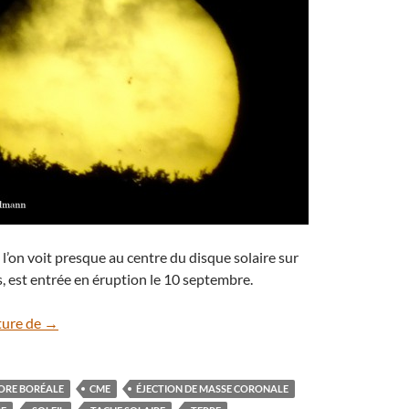
 l’on voit presque au centre du disque solaire sur
s, est entrée en éruption le 10 septembre.
éruption solaire du 10 septembre
ture de
→
ORE BORÉALE
CME
ÉJECTION DE MASSE CORONALE