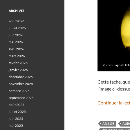
ARCHIVES
août 2026
juillet 2026
juin 2026
mai 2026
avril 2026
mars 2026
février 2026
janvier 2026
décembre 2025
Cette tache, que
novembre 2025
l’image ci-dessu
octobre 2025
septembre 2025
Continuer la lec
août 2025
juillet 2025
juin 2025
AR 2158
AUR
mai 2025