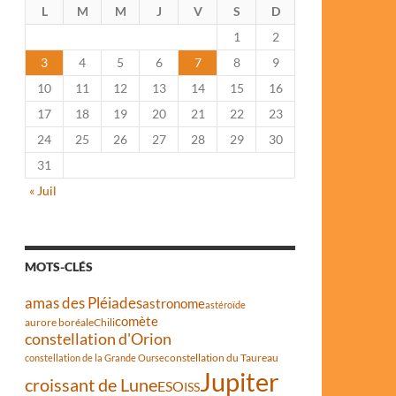
L
M
M
J
V
S
D
1
2
3
4
5
6
7
8
9
10
11
12
13
14
15
16
17
18
19
20
21
22
23
24
25
26
27
28
29
30
31
« Juil
MOTS-CLÉS
amas des Pléiades
astronome
astéroïde
comète
aurore boréale
Chili
constellation d'Orion
constellation du Taureau
constellation de la Grande Ourse
Jupiter
croissant de Lune
ESO
ISS