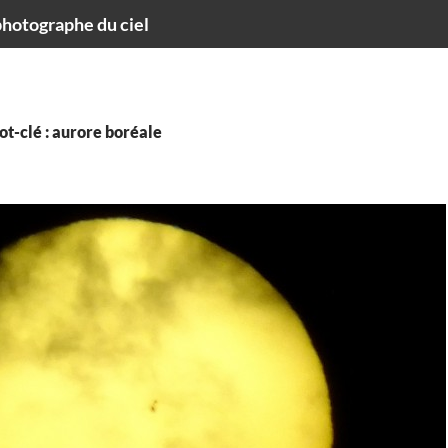
hotographe du ciel
t-clé : aurore boréale