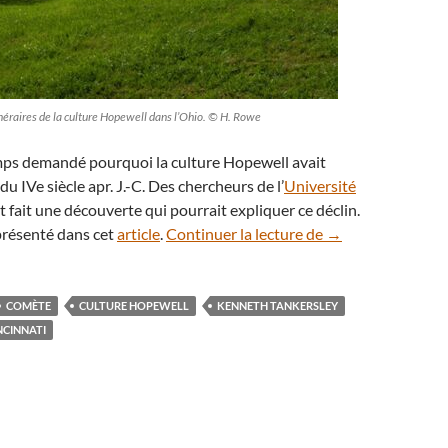
éraires de la culture Hopewell dans l’Ohio. © H. Rowe
mps demandé pourquoi la culture Hopewell avait
 du IVe siècle apr. J.-C. Des chercheurs de l’
Université
 fait une découverte qui pourrait expliquer ce déclin.
L’explosion d’une
 présenté dans cet
article
.
Continuer la lecture de
→
COMÈTE
CULTURE HOPEWELL
KENNETH TANKERSLEY
NCINNATI