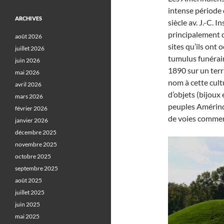
intense période 
ARCHIVES
siècle av. J.-C. I
principalement de
août 2026
sites qu’ils ont
juillet 2026
tumulus funérair
juin 2026
1890 sur un terr
mai 2026
nom à cette cult
avril 2026
d’objets (bijoux 
mars 2026
peuples Amérind
février 2026
de voies commerc
janvier 2026
décembre 2025
novembre 2025
octobre 2025
septembre 2025
août 2025
juillet 2025
juin 2025
mai 2025