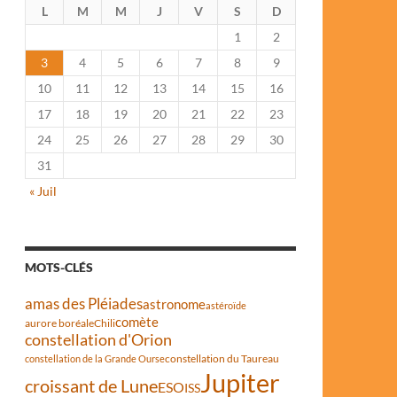
L
M
M
J
V
S
D
1
2
3
4
5
6
7
8
9
10
11
12
13
14
15
16
17
18
19
20
21
22
23
24
25
26
27
28
29
30
31
« Juil
MOTS-CLÉS
amas des Pléiades
astronome
astéroïde
comète
aurore boréale
Chili
constellation d'Orion
constellation du Taureau
constellation de la Grande Ourse
Jupiter
croissant de Lune
ESO
ISS