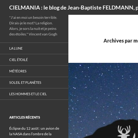
Recherche
CIELMANIA : le blog de Jean-Baptiste FELDMANN, p
"J'ai en moi un besoin terrible.
Dirais-je le mot? La religion.
Alors, je sors la nuit et je peins
des étoiles." Vincent van Gogh
Archives par m
LA LUNE
CIEL ÉTOILÉ
MÉTÉORES
SOLEIL ET PLANÈTES
LES HOMMES ET LE CIEL
ARTICLES RÉCENTS
Éclipse du 12 août : un avion de
la NASA dans l’ombre de la