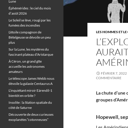
Lune
Éphémérides : le ciel du mois
d’août 2026
Le Soleil se lève, rougi par les
fumées des incendies
LES HOMMES ET LE 
L’étoile compagnon de
Bételgeuse se dévoile un peu
L’EXP
plus
AURAIT
Sur la Lune, les mystères du
fascinant plateau d’Aristarque
AMÉRI
À Céron, un grand gîte
accueille les astronomes
amateurs
FÉVRIER 7, 2022
COMMENTAIRE
Le télescope James Webb nous
dévoile la galaxie Centaurus A
L’inquiétant miroir Eärendil-1
La chute d’une 
bientôt en orbite ?
groupes d’Amérin
Insolite : la Station spatiale du
côté de Saturne
Découverte de deux curieuses
Hopewell, sept
exoplanètes “cotonneuses”
Les Amérindiens