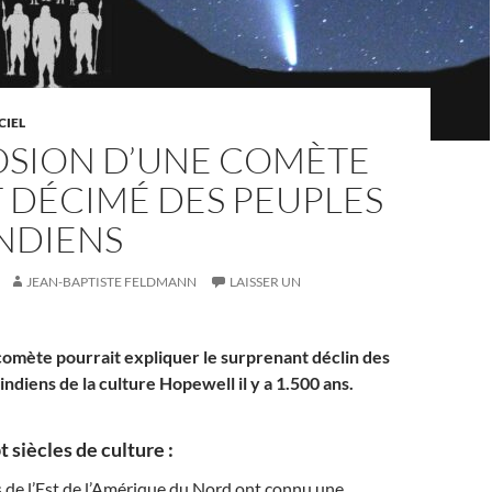
CIEL
LOSION D’UNE COMÈTE
 DÉCIMÉ DES PEUPLES
NDIENS
JEAN-BAPTISTE FELDMANN
LAISSER UN
comète pourrait expliquer le surprenant déclin des
diens de la culture Hopewell il y a 1.500 ans.
 siècles de culture :
 de l’Est de l’Amérique du Nord ont connu une