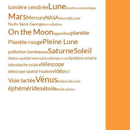
Lune
lumière cendrée
lunette astronomique
Mars
Mercure
NASA
Nouvelle Lune
Nuits-Saint-Georges
occultation
On the Moon
planète
opposition
Pleine Lune
Planète rouge
Saturne
Soleil
pollution lumineuse
Système solaire
Station spatiale internationale
Super Lune
télescope
tache solaire
Séléné
 comète aurait décimé des peuples Amérindiens
vidéo
télescope spatial Hubble
VLT
Vénus
Voie lactée
éclipse de Lune
éphémérides
étoile
étoile polaire