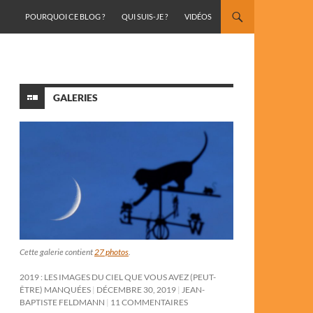
ALLER AU CONTENU
POURQUOI CE BLOG ?
QUI SUIS-JE ?
VIDÉOS
GALERIES
Cette galerie contient
27 photos
.
2019 : LES IMAGES DU CIEL QUE VOUS AVEZ (PEUT-
ÊTRE) MANQUÉES
DÉCEMBRE 30, 2019
JEAN-
BAPTISTE FELDMANN
11 COMMENTAIRES