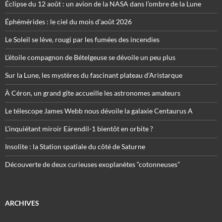
Éclipse du 12 août : un avion de la NASA dans l’ombre de la Lune
Éphémérides : le ciel du mois d’août 2026
Le Soleil se lève, rougi par les fumées des incendies
L’étoile compagnon de Bételgeuse se dévoile un peu plus
Sur la Lune, les mystères du fascinant plateau d’Aristarque
À Céron, un grand gîte accueille les astronomes amateurs
Le télescope James Webb nous dévoile la galaxie Centaurus A
L’inquiétant miroir Eärendil-1 bientôt en orbite ?
Insolite : la Station spatiale du côté de Saturne
Découverte de deux curieuses exoplanètes “cotonneuses”
ARCHIVES