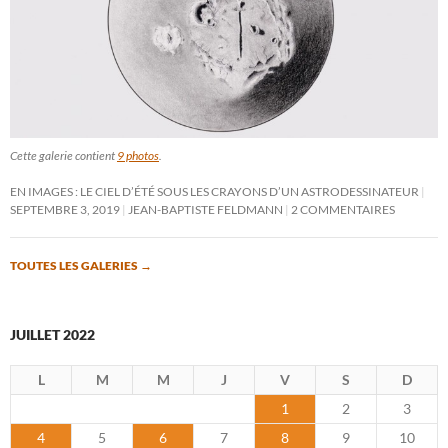
Cette galerie contient
9 photos
.
EN IMAGES : LE CIEL D’ÉTÉ SOUS LES CRAYONS D’UN ASTRODESSINATEUR
SEPTEMBRE 3, 2019
JEAN-BAPTISTE FELDMANN
2 COMMENTAIRES
TOUTES LES GALERIES
→
JUILLET 2022
L
M
M
J
V
S
D
1
2
3
4
5
6
7
8
9
10