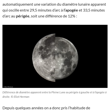
automatiquement une variation du diamètre lunaire apparent
qui oscille entre 29,5 minutes d’arc à
l’apogée
et 33,5 minutes
d’arc au
périgée
, soit une différence de 12% :
Différence de diamètre apparent entre la Pleine Lune au périgée à gauche et à l’apogée à
droite. © Eliot Herman
Depuis quelques années on a donc pris l’habitude de