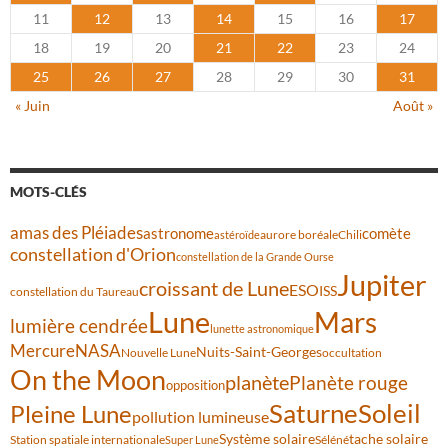
11
12
13
14
15
16
17
18
19
20
21
22
23
24
25
26
27
28
29
30
31
« Juin
Août »
MOTS-CLÉS
amas des Pléiades
comète
astronome
aurore boréale
astéroïde
Chili
constellation d'Orion
constellation de la Grande Ourse
Jupiter
croissant de Lune
ESO
ISS
constellation du Taureau
Lune
Mars
lumière cendrée
lunette astronomique
Mercure
NASA
Nuits-Saint-Georges
Nouvelle Lune
occultation
On the Moon
planète
Planète rouge
opposition
Saturne
Soleil
Pleine Lune
pollution lumineuse
Système solaire
tache solaire
Station spatiale internationale
Séléné
Super Lune