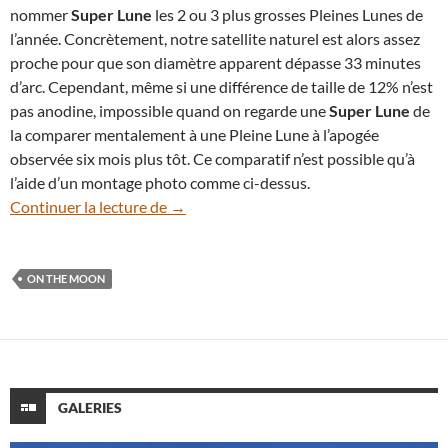
nommer
Super Lune
les 2 ou 3 plus grosses Pleines Lunes de
l’année. Concrètement, notre satellite naturel est alors assez
proche pour que son diamètre apparent dépasse 33 minutes
d’arc. Cependant, même si une différence de taille de 12% n’est
pas anodine, impossible quand on regarde une
Super Lune
de
la comparer mentalement à une Pleine Lune à l’apogée
observée six mois plus tôt. Ce comparatif n’est possible qu’à
l’aide d’un montage photo comme ci-dessus.
Le 13 juillet, admirez la Pleine Lune la pl
Continuer la lecture de
→
ON THE MOON
GALERIES