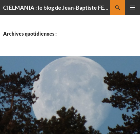
Recherche
CIELMANIA : le blog de Jean-Baptiste FELDMANN, photographe du ciel
ALLER
MENU
AU
PRINCI
CONTENU
Archives quotidiennes :