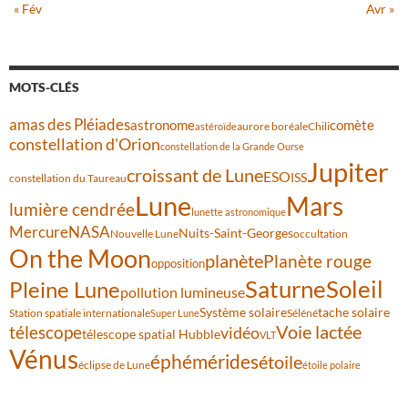
« Fév
Avr »
MOTS-CLÉS
amas des Pléiades
comète
astronome
aurore boréale
astéroïde
Chili
constellation d'Orion
constellation de la Grande Ourse
Jupiter
croissant de Lune
ESO
ISS
constellation du Taureau
Lune
Mars
lumière cendrée
lunette astronomique
Mercure
NASA
Nuits-Saint-Georges
Nouvelle Lune
occultation
On the Moon
planète
Planète rouge
opposition
Saturne
Soleil
Pleine Lune
pollution lumineuse
Système solaire
tache solaire
Station spatiale internationale
Séléné
Super Lune
Voie lactée
télescope
vidéo
télescope spatial Hubble
VLT
Vénus
éphémérides
étoile
éclipse de Lune
étoile polaire