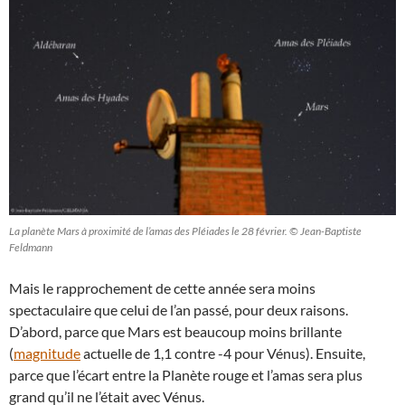
La planète Mars à proximité de l’amas des Pléiades le 28 février. © Jean-Baptiste
Feldmann
Mais le rapprochement de cette année sera moins
spectaculaire que celui de l’an passé, pour deux raisons.
D’abord, parce que Mars est beaucoup moins brillante
(
magnitude
actuelle de 1,1 contre -4 pour Vénus). Ensuite,
parce que l’écart entre la Planète rouge et l’amas sera plus
grand qu’il ne l’était avec Vénus.