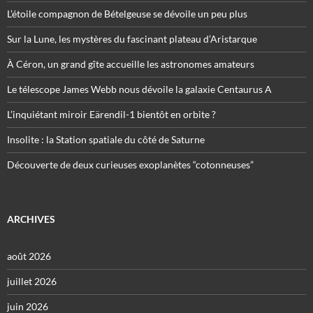
L’étoile compagnon de Bételgeuse se dévoile un peu plus
Sur la Lune, les mystères du fascinant plateau d’Aristarque
À Céron, un grand gîte accueille les astronomes amateurs
Le télescope James Webb nous dévoile la galaxie Centaurus A
L’inquiétant miroir Eärendil-1 bientôt en orbite ?
Insolite : la Station spatiale du côté de Saturne
Découverte de deux curieuses exoplanètes “cotonneuses”
ARCHIVES
août 2026
juillet 2026
juin 2026