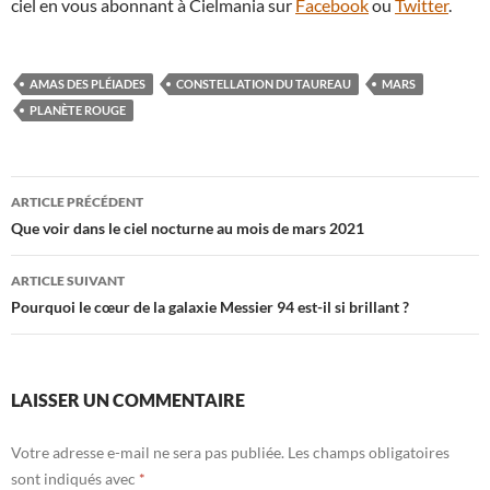
ciel en vous abonnant à Cielmania sur
Facebook
ou
Twitter
.
AMAS DES PLÉIADES
CONSTELLATION DU TAUREAU
MARS
PLANÈTE ROUGE
Navigation
ARTICLE PRÉCÉDENT
des
Que voir dans le ciel nocturne au mois de mars 2021
articles
ARTICLE SUIVANT
Pourquoi le cœur de la galaxie Messier 94 est-il si brillant ?
LAISSER UN COMMENTAIRE
Votre adresse e-mail ne sera pas publiée.
Les champs obligatoires
sont indiqués avec
*