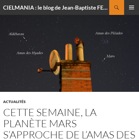
Recherche
CIELMANIA : le blog de Jean-Baptiste FELDMANN, photographe du ciel
ALLER
MENU
AU
PRINCI
CONTENU
ACTUALITÉS
CETTE SEMAINE, LA
PLANÈTE MARS
S’APPROCHE DE L’AMAS DES