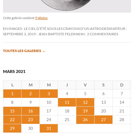
Cette galerie contient
9 photos
.
EN IMAGES : LE CIEL D’ÉTÉ SOUS LES CRAYONS D’UN ASTRODESSINATEUR
SEPTEMBRE 3, 2019
JEAN-BAPTISTE FELDMANN
2 COMMENTAIRES
TOUTES LES GALERIES
→
MARS 2021
L
M
M
J
V
S
D
1
2
3
4
5
6
7
8
9
10
11
12
13
14
15
16
17
18
19
20
21
22
23
24
25
26
27
28
29
30
31