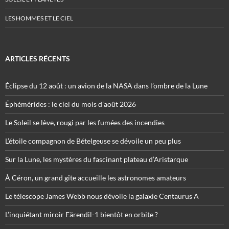
LES HOMMES ET LE CIEL
ARTICLES RÉCENTS
Éclipse du 12 août : un avion de la NASA dans l’ombre de la Lune
Éphémérides : le ciel du mois d’août 2026
Le Soleil se lève, rougi par les fumées des incendies
L’étoile compagnon de Bételgeuse se dévoile un peu plus
Sur la Lune, les mystères du fascinant plateau d’Aristarque
À Céron, un grand gîte accueille les astronomes amateurs
Le télescope James Webb nous dévoile la galaxie Centaurus A
L’inquiétant miroir Eärendil-1 bientôt en orbite ?