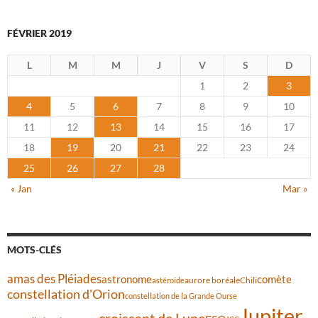
FÉVRIER 2019
L
M
M
J
V
S
D
1
2
3
4
5
6
7
8
9
10
11
12
13
14
15
16
17
18
19
20
21
22
23
24
25
26
27
28
« Jan
Mar »
MOTS-CLÉS
amas des Pléiades
comète
astronome
aurore boréale
astéroïde
Chili
constellation d'Orion
constellation de la Grande Ourse
Jupiter
croissant de Lune