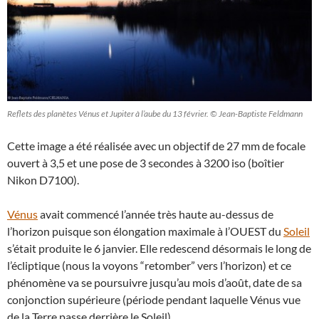
Reflets des planètes Vénus et Jupiter à l’aube du 13 février. © Jean-Baptiste Feldmann
Cette image a été réalisée avec un objectif de 27 mm de focale
ouvert à 3,5 et une pose de 3 secondes à 3200 iso (boîtier
Nikon D7100).
Vénus
avait commencé l’année très haute au-dessus de
l’horizon puisque son élongation maximale à l’OUEST du
Soleil
s’était produite le 6 janvier. Elle redescend désormais le long de
l’écliptique (nous la voyons “retomber” vers l’horizon) et ce
phénomène va se poursuivre jusqu’au mois d’août, date de sa
conjonction supérieure (période pendant laquelle Vénus vue
de la Terre passe derrière le Soleil).