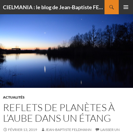
Recherche
CIELMANIA : le blog de Jean-Baptiste FELDMANN, photographe du ciel
ALLER
MENU
AU
PRINCI
CONTENU
ACTUALITÉS
REFLETS DE PLANÈTES À
L’AUBE DANS UN ÉTANG
FÉVRIER 13, 2019
JEAN-BAPTISTE FELDMANN
LAISSER UN