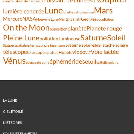
ESO
ISS
constellation du Taureau
Lune
Mars
lumière cendrée
lunette astronomique
Mercure
NASA
Nuits-Saint-Georges
Nouvelle Lune
occultation
On the Moon
planète
Planète rouge
opposition
Saturne
Soleil
Pleine Lune
pollution lumineuse
Système solaire
tache solaire
Station spatiale internationale
Séléné
Super Lune
Voie lactée
télescope
vidéo
télescope spatial Hubble
VLT
Vénus
éphémérides
étoile
éclipse de Lune
étoile polaire
LA LUNE
CIEL ÉTOILÉ
MÉTÉORES
SOLEIL ET PLANÈTES