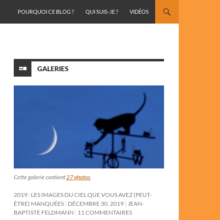
ALLER AU CONTENU
POURQUOI CE BLOG ?
QUI SUIS-JE ?
VIDÉOS
GALERIES
Cette galerie contient
27 photos
.
2019 : LES IMAGES DU CIEL QUE VOUS AVEZ (PEUT-
ÊTRE) MANQUÉES
DÉCEMBRE 30, 2019
JEAN-
BAPTISTE FELDMANN
11 COMMENTAIRES