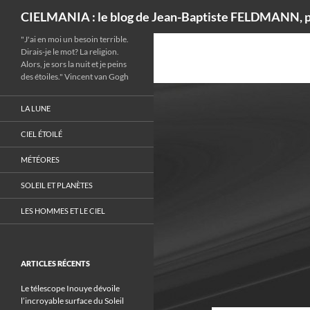
Recherche
CIELMANIA : le blog de Jean-Baptiste FELDMANN, p
"J'ai en moi un besoin terrible.
Dirais-je le mot? La religion.
Alors, je sors la nuit et je peins
des étoiles." Vincent van Gogh
LA LUNE
CIEL ÉTOILÉ
MÉTÉORES
SOLEIL ET PLANÈTES
LES HOMMES ET LE CIEL
ARTICLES RÉCENTS
Le télescope Inouye dévoile
l’incroyable surface du Soleil