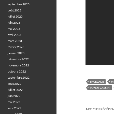
septembre 2023
août 2023
juillet 2023
juin 2023
mai 2023
avril 2023
mars 2023
février 2023
janvier 2023
décembre 2022
novembre 2022
octobre 2022
septembre 2022
ENCELADE
M
août 2022
SONDE CASSINI
juillet 2022
juin 2022
mai 2022
Navigati
avril 2022
ARTICLE PRÉCÉDE