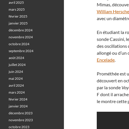
avril 2025
Mimas, découver
mars 2025
William Hersche
février 2025
avec un diamètr
janvier 2025
décembre 2024
En étudiant la r
novembre 2024
sonde Cassini, 
octobre 2024
des oscillations
septembre 2024
allongé ou d’un 
août 2024
Encelade
.
juillet 2024
juin 2024
Prométhée est un
mai 2024
découvert en oc
avril 2024
par la sonde
Voy
mars 2024
F dont il arrach
février 2024
le montre cette 
janvier 2024
décembre 2023
novembre 2023
octobre 2023