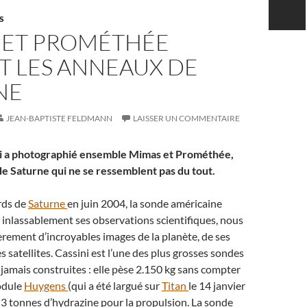
S
 ET PROMÉTHÉE
T LES ANNEAUX DE
NE
JEAN-BAPTISTE FELDMANN
LAISSER UN COMMENTAIRE
ni a photographié ensemble Mimas et Prométhée,
 de Saturne qui ne se ressemblent pas du tout.
rds de
Saturne
en juin 2004, la sonde américaine
 inlassablement ses observations scientifiques, nous
rement d’incroyables images de la planète, de ses
s satellites. Cassini est l’une des plus grosses sondes
 jamais construites : elle pèse 2.150 kg sans compter
odule
Huygens
(qui a été largué sur
Titan
le 14 janvier
 3 tonnes d’hydrazine pour la propulsion. La sonde