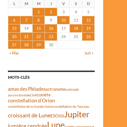
L
M
M
J
V
S
D
1
2
3
4
5
6
7
8
9
10
11
12
13
14
15
16
17
18
19
20
21
22
23
24
25
26
27
28
29
30
« Mai
Juil »
MOTS-CLÉS
amas des Pléiades
astronome
astéroïde
comète
aurore boréale
Chili
constellation d'Orion
constellation du Taureau
constellation de la Grande Ourse
Jupiter
croissant de Lune
ESO
ISS
Lune
lumière cendrée
lunette astronomique