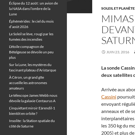
Éclipse du 12 août : un avion de
SOLEIL ET PLANÈTE
la NASA dans l’ombre de la
Lune
MIMAS
Éphémérides : le ciel du mois
DEVAN
d’août 2026
Le Soleil se lève, rougi par les
SATUR
fumées des incendies
L’étoile compagnon de
Bételgeuse se dévoile un peu
JUIN 23, 2016
plus
Sur la Lune, les mystères du
La sonde Cassi
fascinant plateau d’Aristarque
deux satellites
À Céron, un grand gîte
accueille les astronomes
amateurs
Arrivée aux abo
Le télescope James Webb nous
Cassini
poursuit
dévoile la galaxie Centaurus A
envoyant réguliè
L’inquiétant miroir Eärendil-1
anneaux et de se
bientôt en orbite ?
interplanétaires
Insolite : la Station spatiale du
les 350 kg du m
côté de Saturne
2005) et plus de