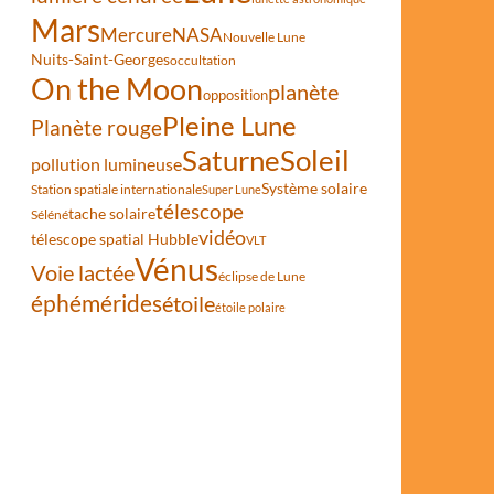
Mars
Mercure
NASA
Nouvelle Lune
Nuits-Saint-Georges
occultation
On the Moon
planète
opposition
Pleine Lune
Planète rouge
Saturne
Soleil
pollution lumineuse
Système solaire
Station spatiale internationale
Super Lune
télescope
tache solaire
Séléné
vidéo
télescope spatial Hubble
VLT
Vénus
Voie lactée
éclipse de Lune
éphémérides
étoile
étoile polaire