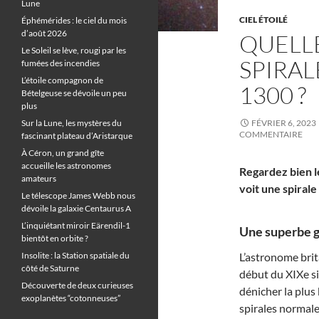
Lune
CIEL ÉTOILÉ
Éphémérides : le ciel du mois
d’août 2026
QUELL
Le Soleil se lève, rougi par les
SPIRA
fumées des incendies
L’étoile compagnon de
1300 ?
Bételgeuse se dévoile un peu
plus
Sur la Lune, les mystères du
FÉVRIER 6, 2023
COMMENTAIRE
fascinant plateau d’Aristarque
À Céron, un grand gîte
accueille les astronomes
Regardez bien le
amateurs
voit une spirale
Le télescope James Webb nous
dévoile la galaxie Centaurus A
L’inquiétant miroir Eärendil-1
Une superbe ga
bientôt en orbite ?
Insolite : la Station spatiale du
L’astronome bri
côté de Saturne
début du XIXe siè
Découverte de deux curieuses
dénicher la plus
exoplanètes “cotonneuses”
spirales normale