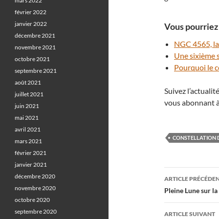
mars 2022
février 2022
janvier 2022
Vous pourriez 
décembre 2021
NGC 4565, la 
novembre 2021
Une sixième 
octobre 2021
Pourquoi le cœ
septembre 2021
août 2021
Suivez l’actuali
juillet 2021
vous abonnant à
juin 2021
mai 2021
avril 2021
CONSTELLATION D
mars 2021
février 2021
janvier 2021
Navigati
décembre 2020
ARTICLE PRÉCÉDE
novembre 2020
des
Pleine Lune sur la
octobre 2020
articles
septembre 2020
ARTICLE SUIVANT