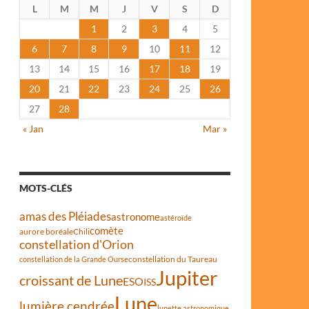
L
M
M
J
V
S
D
1
2
3
4
5
6
7
8
9
10
11
12
13
14
15
16
17
18
19
20
21
22
23
24
25
26
27
28
« Jan
Mar »
MOTS-CLÉS
amas des Pléiades
astronome
astéroïde
comète
aurore boréale
Chili
constellation d'Orion
constellation du Taureau
constellation de la Grande Ourse
Jupiter
croissant de Lune
ESO
ISS
Lune
lumière cendrée
lunette astronomique