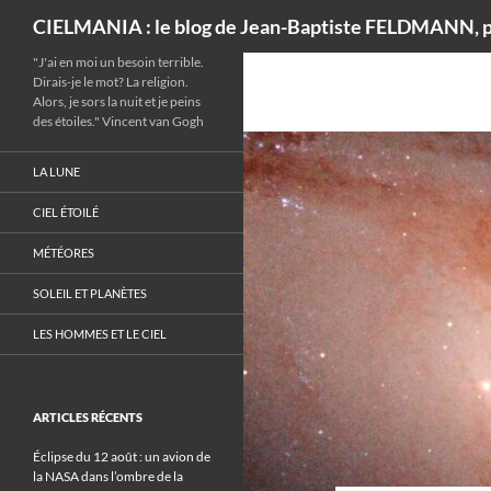
Recherche
CIELMANIA : le blog de Jean-Baptiste FELDMANN, p
"J'ai en moi un besoin terrible.
Dirais-je le mot? La religion.
Alors, je sors la nuit et je peins
des étoiles." Vincent van Gogh
LA LUNE
CIEL ÉTOILÉ
MÉTÉORES
SOLEIL ET PLANÈTES
LES HOMMES ET LE CIEL
ARTICLES RÉCENTS
Éclipse du 12 août : un avion de
la NASA dans l’ombre de la