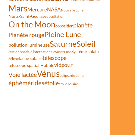
Mars
Mercure
NASA
Nouvelle Lune
Nuits-Saint-Georges
occultation
On the Moon
planète
opposition
Pleine Lune
Planète rouge
Saturne
Soleil
pollution lumineuse
Système solaire
Station spatiale internationale
Super Lune
télescope
tache solaire
Séléné
vidéo
télescope spatial Hubble
VLT
Vénus
Voie lactée
éclipse de Lune
éphémérides
étoile
étoile polaire