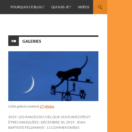
ALLER AU CONTENU
POURQUOI CE BLOG ?
QUI SUIS-JE ?
VIDÉOS
GALERIES
Cette galerie contient
27 photos
.
2019 : LES IMAGES DU CIEL QUE VOUS AVEZ (PEUT-
ÊTRE) MANQUÉES
DÉCEMBRE 30, 2019
JEAN-
BAPTISTE FELDMANN
11 COMMENTAIRES