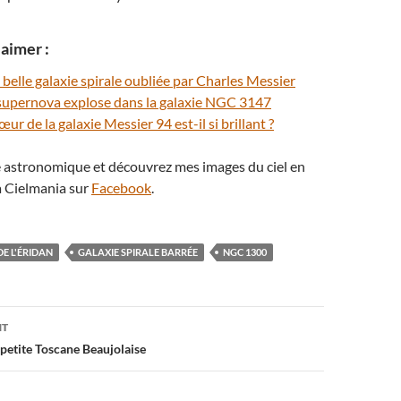
aimer :
belle galaxie spirale oubliée par Charles Messier
supernova explose dans la galaxie NGC 3147
ur de la galaxie Messier 94 est-il si brillant ?
té astronomique et découvrez mes images du ciel en
 Cielmania sur
Facebook
.
E L'ÉRIDAN
GALAXIE SPIRALE BARRÉE
NGC 1300
on
NT
 petite Toscane Beaujolaise