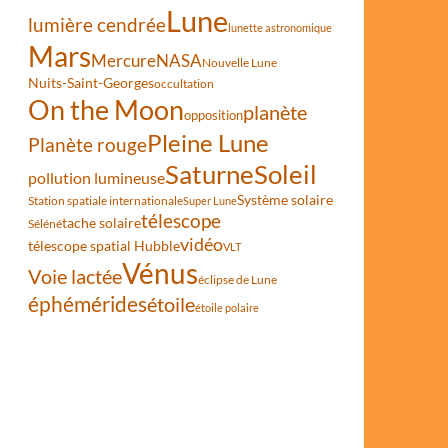
Lune
lumière cendrée
lunette astronomique
Mars
Mercure
NASA
Nouvelle Lune
Nuits-Saint-Georges
occultation
On the Moon
planète
opposition
Pleine Lune
Planète rouge
Saturne
Soleil
pollution lumineuse
Système solaire
Station spatiale internationale
Super Lune
télescope
tache solaire
Séléné
vidéo
télescope spatial Hubble
VLT
Vénus
Voie lactée
éclipse de Lune
éphémérides
étoile
étoile polaire