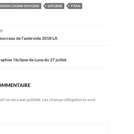
ISSION CASSINI-HUYGENS
SATURNE
TITAN
on
NT
morceau de l’astéroïde 2018 LA
hier l’éclipse de Lune du 27 juillet
COMMENTAIRE
il ne sera pas publiée.
Les champs obligatoires sont