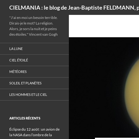
Recherche
CIELMANIA : le blog de Jean-Baptiste FELDMANN, p
"J'ai en moi un besoin terrible.
Dirais-je le mot? La religion.
Alors, je sors la nuit et je peins
des étoiles." Vincent van Gogh
LA LUNE
CIEL ÉTOILÉ
MÉTÉORES
SOLEIL ET PLANÈTES
LES HOMMES ET LE CIEL
ARTICLES RÉCENTS
Éclipse du 12 août : un avion de
la NASA dans l’ombre de la