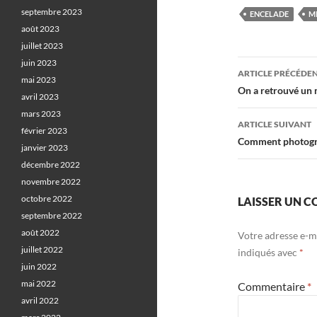
septembre 2023
ENCELADE
M
août 2023
juillet 2023
Navigati
juin 2023
ARTICLE PRÉCÉDE
mai 2023
des
On a retrouvé un 
avril 2023
articles
mars 2023
ARTICLE SUIVANT
février 2023
Comment photograp
janvier 2023
décembre 2022
novembre 2022
octobre 2022
LAISSER UN 
septembre 2022
août 2022
Votre adresse e-ma
juillet 2022
indiqués avec
*
juin 2022
mai 2022
Commentaire
*
avril 2022