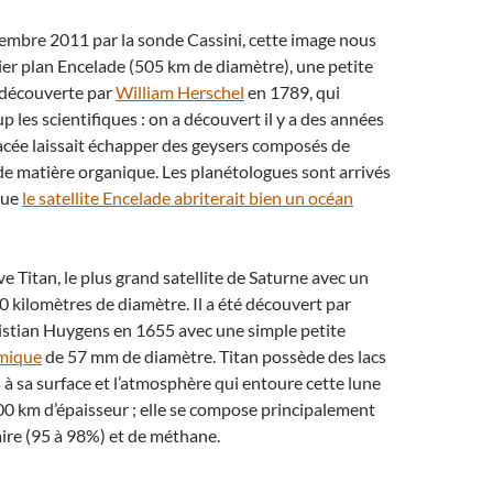
embre 2011 par la sonde Cassini, cette image nous
er plan Encelade (505 km de diamètre), une petite
 découverte par
William Herschel
en 1789, qui
 les scientifiques : on a découvert il y a des années
acée laissait échapper des geysers composés de
de matière organique. Les planétologues sont arrivés
que
le satellite Encelade abriterait bien un océan
e Titan, le plus grand satellite de Saturne avec un
0 kilomètres de diamètre. Il a été découvert par
istian Huygens en 1655 avec une simple petite
omique
de 57 mm de diamètre. Titan possède des lacs
à sa surface et l’atmosphère qui entoure cette lune
00 km d’épaisseur ; elle se compose principalement
ire (95 à 98%) et de méthane.