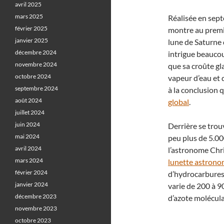
avril 2025
mars 2025
Réalisée en sept
février 2025
montre au premi
janvier 2025
lune de Saturne
décembre 2024
intrigue beaucoup
novembre 2024
que sa croûte gl
octobre 2024
vapeur d’eau et 
septembre 2024
à la conclusion 
août 2024
global
.
juillet 2024
juin 2024
Derrière se trouv
mai 2024
peu plus de 5.00
avril 2024
l’astronome Chr
mars 2024
lunette astron
février 2024
d’hydrocarbures 
janvier 2024
varie de 200 à 9
décembre 2023
d’azote molécula
novembre 2023
octobre 2023