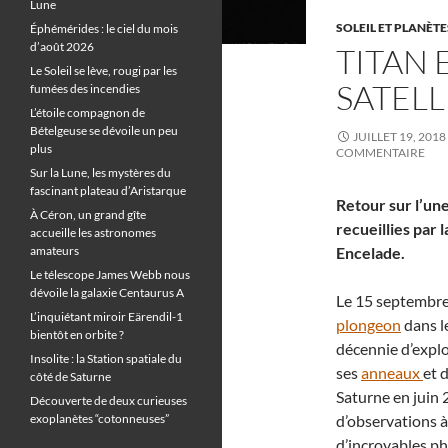
Lune
SOLEIL ET PLANÈTE
Éphémérides : le ciel du mois
d’août 2026
TITAN 
Le Soleil se lève, rougi par les
SATELL
fumées des incendies
L’étoile compagnon de
Bételgeuse se dévoile un peu
JUILLET 19, 2018
plus
COMMENTAIRE
Sur la Lune, les mystères du
fascinant plateau d’Aristarque
Retour sur l’une
À Céron, un grand gîte
recueillies par l
accueille les astronomes
amateurs
Encelade.
Le télescope James Webb nous
dévoile la galaxie Centaurus A
Le 15 septembre
L’inquiétant miroir Eärendil-1
plongeon
dans le
bientôt en orbite ?
décennie d’explo
Insolite : la Station spatiale du
ses
anneaux
et 
côté de Saturne
Saturne en juin 
Découverte de deux curieuses
exoplanètes “cotonneuses”
d’observations à
d’incroyables p