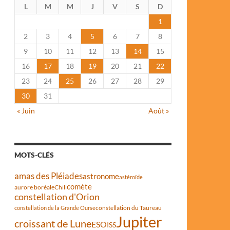
L
M
M
J
V
S
D
1
2
3
4
5
6
7
8
9
10
11
12
13
14
15
16
17
18
19
20
21
22
23
24
25
26
27
28
29
30
31
« Juin
Août »
MOTS-CLÉS
amas des Pléiades
astronome
astéroïde
comète
aurore boréale
Chili
constellation d'Orion
constellation du Taureau
constellation de la Grande Ourse
Jupiter
croissant de Lune
ESO
ISS