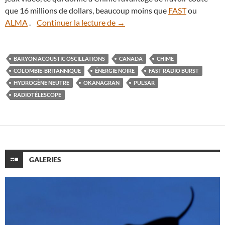
que 16 millions de dollars, beaucoup moins que
FAST
ou
Chime, le radiotélescope qui tra
ALMA
.
Continuer la lecture de
→
BARYON ACOUSTIC OSCILLATIONS
CANADA
CHIME
COLOMBIE-BRITANNIQUE
ÉNERGIE NOIRE
FAST RADIO BURST
HYDROGÈNE NEUTRE
OKANAGRAN
PULSAR
RADIOTÉLESCOPE
GALERIES