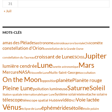
31
« Juil
MOTS-CLÉS
amas des Pléiades
comète
astronome
aurore boréale
astéroïde
Chili
constellation d'Orion
constellation de la Grande Ourse
Jupiter
croissant de Lune
ESO
ISS
constellation du Taureau
Lune
Mars
lumière cendrée
lunette astronomique
Mercure
NASA
Nuits-Saint-Georges
Nouvelle Lune
occultation
On the Moon
planète
Planète rouge
opposition
Saturne
Soleil
Pleine Lune
pollution lumineuse
Système solaire
tache solaire
Station spatiale internationale
Séléné
Super Lune
Voie lactée
télescope
vidéo
télescope spatial Hubble
VLT
Vénus
éphémérides
étoile
éclipse de Lune
étoile polaire