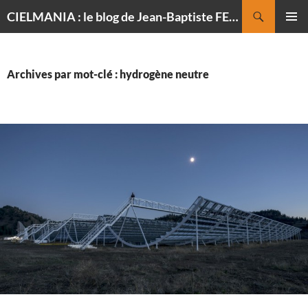
Recherche
CIELMANIA : le blog de Jean-Baptiste FELDMANN, photographe du ciel
ALLER
MENU
AU
PRINCI
CONTENU
Archives par mot-clé : hydrogène neutre