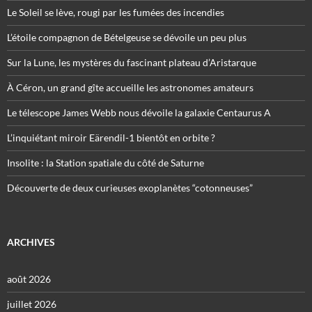
Le Soleil se lève, rougi par les fumées des incendies
L’étoile compagnon de Bételgeuse se dévoile un peu plus
Sur la Lune, les mystères du fascinant plateau d’Aristarque
À Céron, un grand gîte accueille les astronomes amateurs
Le télescope James Webb nous dévoile la galaxie Centaurus A
L’inquiétant miroir Eärendil-1 bientôt en orbite ?
Insolite : la Station spatiale du côté de Saturne
Découverte de deux curieuses exoplanètes “cotonneuses”
ARCHIVES
août 2026
juillet 2026