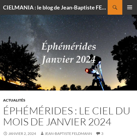
Recherche
CIELMANIA : le blog de Jean-Baptiste FELDMANN, photographe du ciel
ALLER
MENU
AU
PRINCI
CONTENU
ACTUALITÉS
ÉPHÉMÉRIDES : LE CIEL DU
MOIS DE JANVIER 2024
JANVIER 2, 2024
JEAN-BAPTISTE FELDMANN
3