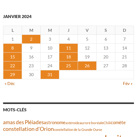
JANVIER 2024
L
M
M
J
V
S
D
1
2
3
4
5
6
7
8
9
10
11
12
13
14
15
16
17
18
19
20
21
22
23
24
25
26
27
28
29
30
31
« Déc
Fév »
MOTS-CLÉS
amas des Pléiades
comète
astronome
aurore boréale
astéroïde
Chili
constellation d'Orion
constellation de la Grande Ourse