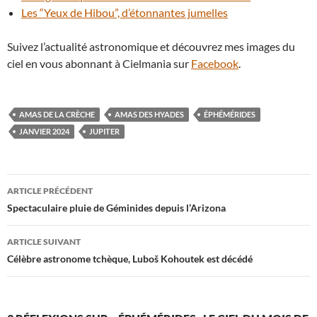
Les “Yeux de Hibou”, d’étonnantes jumelles
Suivez l’actualité astronomique et découvrez mes images du
ciel en vous abonnant à Cielmania sur
Facebook
.
AMAS DE LA CRÈCHE
AMAS DES HYADES
ÉPHÉMÉRIDES
JANVIER 2024
JUPITER
Navigation
ARTICLE PRÉCÉDENT
des
Spectaculaire pluie de Géminides depuis l’Arizona
articles
ARTICLE SUIVANT
Célèbre astronome tchèque, Luboš Kohoutek est décédé