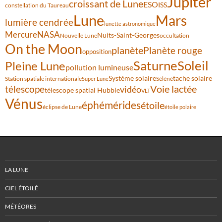
Jupiter
croissant de Lune
ESO
ISS
constellation du Taureau
Lune
Mars
lumière cendrée
lunette astronomique
Mercure
NASA
Nuits-Saint-Georges
Nouvelle Lune
occultation
On the Moon
planète
Planète rouge
opposition
Saturne
Soleil
Pleine Lune
pollution lumineuse
Système solaire
tache solaire
Station spatiale internationale
Séléné
Super Lune
Voie lactée
télescope
vidéo
télescope spatial Hubble
VLT
Vénus
éphémérides
étoile
éclipse de Lune
étoile polaire
LA LUNE
CIEL ÉTOILÉ
MÉTÉORES