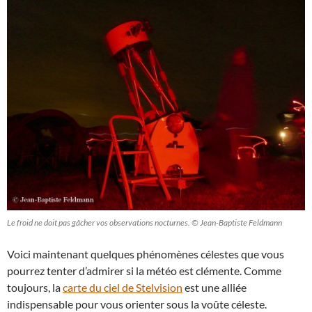
Le froid ne doit pas gâcher vos observations nocturnes. © Jean-Baptiste Feldmann
Voici maintenant quelques phénomènes célestes que vous
pourrez tenter d’admirer si la météo est clémente. Comme
toujours, la
carte du ciel de Stelvision
est une alliée
indispensable pour vous orienter sous la voûte céleste.