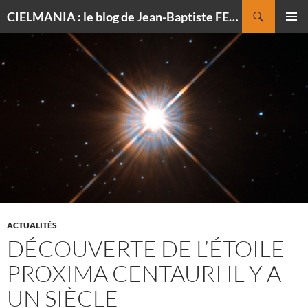
Recherche
CIELMANIA : le blog de Jean-Baptiste FELDMANN, photographe du ciel
ALLER
MENU
AU
PRINCI
CONTENU
ACTUALITÉS
DÉCOUVERTE DE L’ÉTOILE
PROXIMA CENTAURI IL Y A
UN SIÈCLE