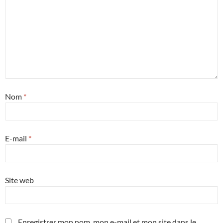
Nom
*
E-mail
*
Site web
Enregistrer mon nom, mon e-mail et mon site dans le