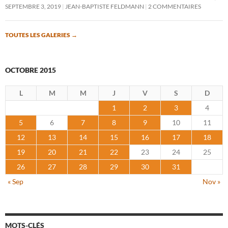
SEPTEMBRE 3, 2019
JEAN-BAPTISTE FELDMANN
2 COMMENTAIRES
TOUTES LES GALERIES
→
OCTOBRE 2015
L
M
M
J
V
S
D
1
2
3
4
5
6
7
8
9
10
11
12
13
14
15
16
17
18
19
20
21
22
23
24
25
26
27
28
29
30
31
« Sep
Nov »
MOTS-CLÉS