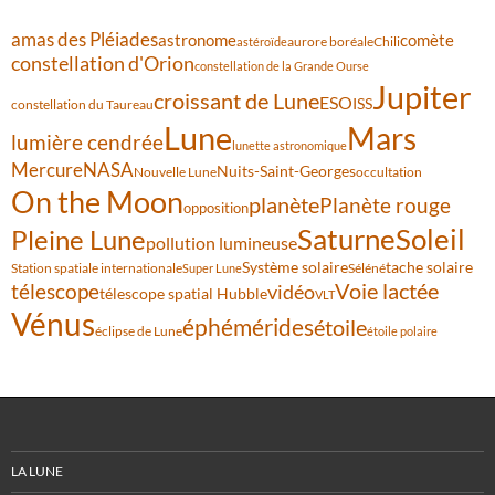
amas des Pléiades
comète
astronome
aurore boréale
astéroïde
Chili
constellation d'Orion
constellation de la Grande Ourse
Jupiter
croissant de Lune
ESO
ISS
constellation du Taureau
Lune
Mars
lumière cendrée
lunette astronomique
Mercure
NASA
Nuits-Saint-Georges
Nouvelle Lune
occultation
On the Moon
planète
Planète rouge
opposition
Saturne
Soleil
Pleine Lune
pollution lumineuse
Système solaire
tache solaire
Station spatiale internationale
Séléné
Super Lune
Voie lactée
télescope
vidéo
télescope spatial Hubble
VLT
Vénus
éphémérides
étoile
éclipse de Lune
étoile polaire
LA LUNE