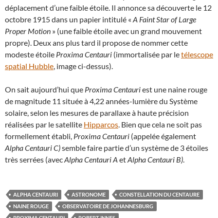
déplacement d’une faible étoile. Il annonce sa découverte le 12
octobre 1915 dans un papier intitulé «
A Faint Star of Large
Proper Motion
» (une faible étoile avec un grand mouvement
propre). Deux ans plus tard il propose de nommer cette
modeste étoile
Proxima Centauri
(immortalisée par le
télescope
spatial Hubble
, image ci-dessus).
On sait aujourd’hui que
Proxima Centauri
est une naine rouge
de magnitude 11 située à 4,22 années-lumière du Système
solaire, selon les mesures de parallaxe à haute précision
réalisées par le satellite
Hipparcos
. Bien que cela ne soit pas
formellement établi,
Proxima Centauri
(appelée également
Alpha Centauri C)
semble faire partie d’un système de 3 étoiles
très serrées (avec
Alpha Centauri A
et
Alpha Centauri B)
.
ALPHA CENTAURI
ASTRONOME
CONSTELLATION DU CENTAURE
NAINE ROUGE
OBSERVATOIRE DE JOHANNESBURG
PROXIMA CENTAURI
ROBERT INNES