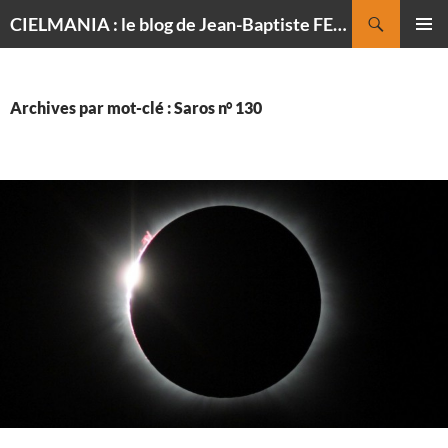
Recherche
CIELMANIA : le blog de Jean-Baptiste FELDMANN, photographe du ciel
ALLER
MENU
AU
PRINCI
CONTENU
Archives par mot-clé : Saros n° 130