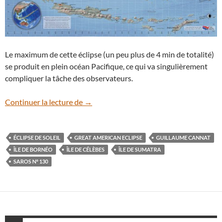
Le maximum de cette éclipse (un peu plus de 4 min de totalité)
se produit en plein océan Pacifique, ce qui va singulièrement
compliquer la tâche des observateurs.
9 mars : éclipse totale de Soleil en Indoné
Continuer la lecture de
→
ÉCLIPSE DE SOLEIL
GREAT AMERICAN ECLIPSE
GUILLAUME CANNAT
ÎLE DE BORNÉO
ÎLE DE CÉLÈBES
ÎLE DE SUMATRA
SAROS N° 130