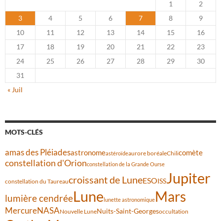
1
2
3
4
5
6
7
8
9
10
11
12
13
14
15
16
17
18
19
20
21
22
23
24
25
26
27
28
29
30
31
« Juil
MOTS-CLÉS
amas des Pléiades
comète
astronome
aurore boréale
astéroïde
Chili
constellation d'Orion
constellation de la Grande Ourse
Jupiter
croissant de Lune
ESO
ISS
constellation du Taureau
Lune
Mars
lumière cendrée
lunette astronomique
Mercure
NASA
Nuits-Saint-Georges
Nouvelle Lune
occultation