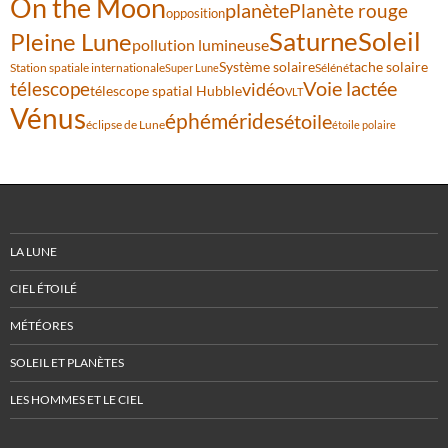
On the Moon
planète
Planète rouge
opposition
Saturne
Soleil
Pleine Lune
pollution lumineuse
Système solaire
tache solaire
Station spatiale internationale
Séléné
Super Lune
Voie lactée
télescope
vidéo
télescope spatial Hubble
VLT
Vénus
éphémérides
étoile
éclipse de Lune
étoile polaire
LA LUNE
CIEL ÉTOILÉ
MÉTÉORES
SOLEIL ET PLANÈTES
LES HOMMES ET LE CIEL