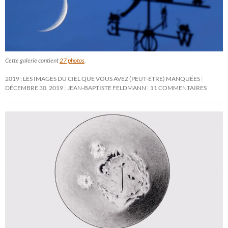
Cette galerie contient
27 photos
.
2019 : LES IMAGES DU CIEL QUE VOUS AVEZ (PEUT-ÊTRE) MANQUÉES
DÉCEMBRE 30, 2019
JEAN-BAPTISTE FELDMANN
11 COMMENTAIRES