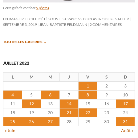
Cette galerie contient
9 photos
.
EN IMAGES : LE CIEL D’ÉTÉ SOUS LES CRAYONS D’UN ASTRODESSINATEUR
SEPTEMBRE 3, 2019
JEAN-BAPTISTE FELDMANN
2 COMMENTAIRES
TOUTES LES GALERIES
→
JUILLET 2022
L
M
M
J
V
S
D
1
2
3
4
5
6
7
8
9
10
11
12
13
14
15
16
17
18
19
20
21
22
23
24
25
26
27
28
29
30
31
« Juin
Août »