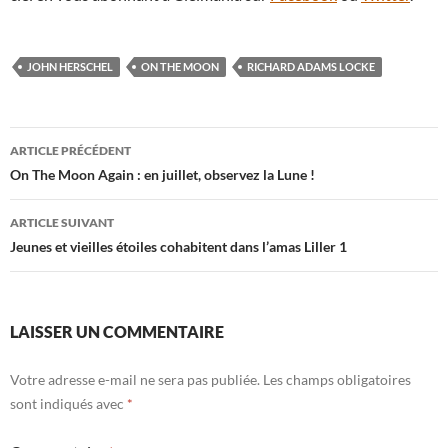
JOHN HERSCHEL
ON THE MOON
RICHARD ADAMS LOCKE
Navigation
ARTICLE PRÉCÉDENT
des
On The Moon Again : en juillet, observez la Lune !
articles
ARTICLE SUIVANT
Jeunes et vieilles étoiles cohabitent dans l’amas Liller 1
LAISSER UN COMMENTAIRE
Votre adresse e-mail ne sera pas publiée.
Les champs obligatoires
sont indiqués avec
*