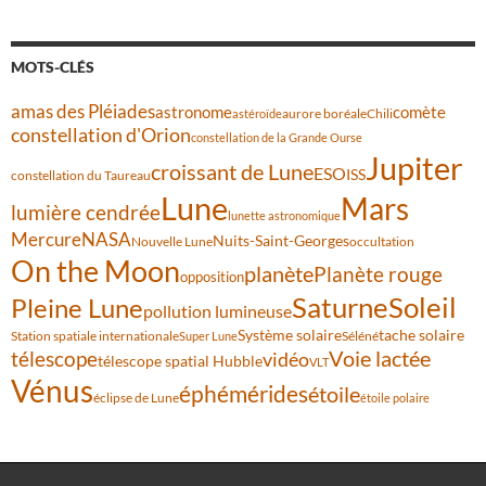
MOTS-CLÉS
amas des Pléiades
comète
astronome
aurore boréale
astéroïde
Chili
constellation d'Orion
constellation de la Grande Ourse
Jupiter
croissant de Lune
ESO
ISS
constellation du Taureau
Lune
Mars
lumière cendrée
lunette astronomique
Mercure
NASA
Nuits-Saint-Georges
Nouvelle Lune
occultation
On the Moon
planète
Planète rouge
opposition
Saturne
Soleil
Pleine Lune
pollution lumineuse
Système solaire
tache solaire
Station spatiale internationale
Séléné
Super Lune
Voie lactée
télescope
vidéo
télescope spatial Hubble
VLT
Vénus
éphémérides
étoile
éclipse de Lune
étoile polaire