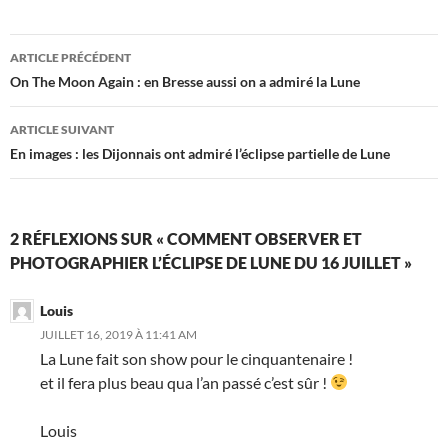
Navigation
ARTICLE PRÉCÉDENT
des
On The Moon Again : en Bresse aussi on a admiré la Lune
articles
ARTICLE SUIVANT
En images : les Dijonnais ont admiré l’éclipse partielle de Lune
2 RÉFLEXIONS SUR « COMMENT OBSERVER ET
PHOTOGRAPHIER L’ÉCLIPSE DE LUNE DU 16 JUILLET »
Louis
JUILLET 16, 2019 À 11:41 AM
La Lune fait son show pour le cinquantenaire !
et il fera plus beau qua l’an passé c’est sûr !
Louis