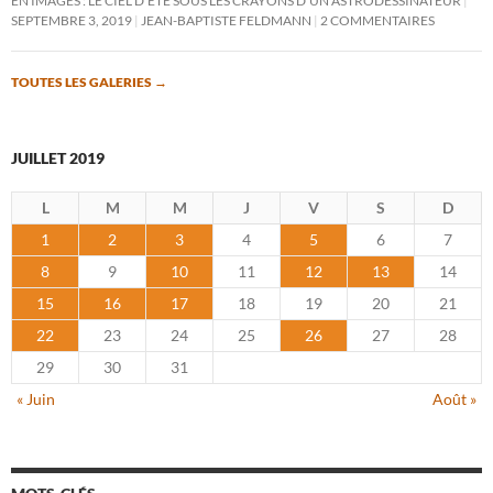
EN IMAGES : LE CIEL D’ÉTÉ SOUS LES CRAYONS D’UN ASTRODESSINATEUR
SEPTEMBRE 3, 2019
JEAN-BAPTISTE FELDMANN
2 COMMENTAIRES
TOUTES LES GALERIES
→
JUILLET 2019
L
M
M
J
V
S
D
1
2
3
4
5
6
7
8
9
10
11
12
13
14
15
16
17
18
19
20
21
22
23
24
25
26
27
28
29
30
31
« Juin
Août »