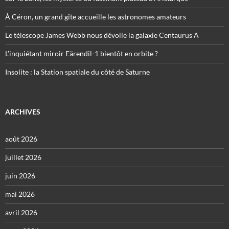
À Céron, un grand gîte accueille les astronomes amateurs
Le télescope James Webb nous dévoile la galaxie Centaurus A
L’inquiétant miroir Eärendil-1 bientôt en orbite ?
Insolite : la Station spatiale du côté de Saturne
ARCHIVES
août 2026
juillet 2026
juin 2026
mai 2026
avril 2026