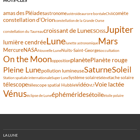
MOTS-CLÉS
amas des Pléiades
comète
astronome
aurore boréale
astéroïde
Chili
constellation d'Orion
constellation de la Grande Ourse
Jupiter
croissant de Lune
ESO
ISS
constellation du Taureau
Lune
Mars
lumière cendrée
lunette astronomique
Mercure
NASA
Nuits-Saint-Georges
Nouvelle Lune
occultation
On the Moon
planète
Planète rouge
opposition
Saturne
Soleil
Pleine Lune
pollution lumineuse
Système solaire
tache solaire
Station spatiale internationale
Séléné
Super Lune
Voie lactée
télescope
vidéo
télescope spatial Hubble
VLT
Vénus
éphémérides
étoile
éclipse de Lune
étoile polaire
LA LUNE