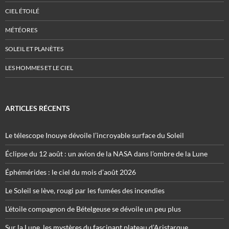
CIEL ÉTOILÉ
MÉTÉORES
SOLEIL ET PLANÈTES
LES HOMMES ET LE CIEL
ARTICLES RÉCENTS
Le télescope Inouye dévoile l’incroyable surface du Soleil
Éclipse du 12 août : un avion de la NASA dans l’ombre de la Lune
Éphémérides : le ciel du mois d’août 2026
Le Soleil se lève, rougi par les fumées des incendies
L’étoile compagnon de Bételgeuse se dévoile un peu plus
Sur la Lune, les mystères du fascinant plateau d’Aristarque