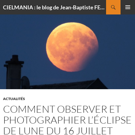
Recherche
CIELMANIA : le blog de Jean-Baptiste FELDMANN, photographe du ciel
ALLER
MENU
AU
PRINCI
CONTENU
ACTUALITÉS
COMMENT OBSERVER ET
PHOTOGRAPHIER L’ÉCLIPSE
DE LUNE DU 16 JUILLET