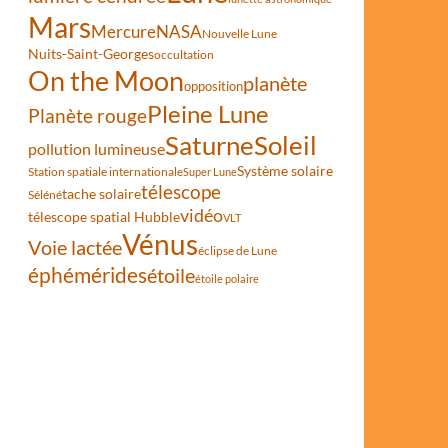
Mars
Mercure
NASA
Nouvelle Lune
Nuits-Saint-Georges
occultation
On the Moon
planète
opposition
Pleine Lune
Planète rouge
Saturne
Soleil
pollution lumineuse
Système solaire
Station spatiale internationale
Super Lune
télescope
tache solaire
Séléné
vidéo
télescope spatial Hubble
VLT
Vénus
Voie lactée
éclipse de Lune
éphémérides
étoile
étoile polaire