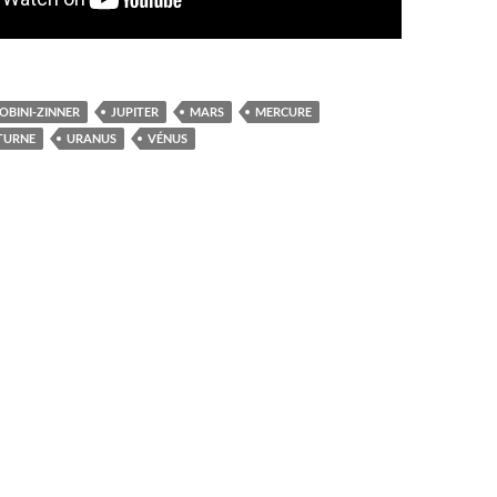
OBINI-ZINNER
JUPITER
MARS
MERCURE
TURNE
URANUS
VÉNUS