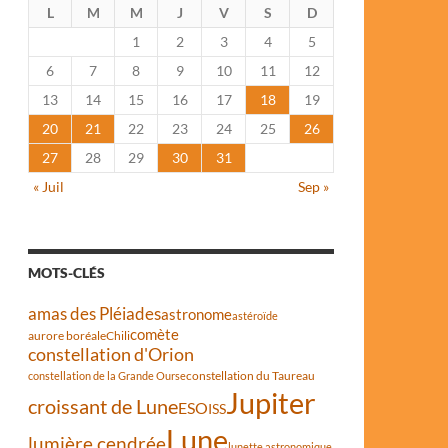
L
M
M
J
V
S
D
1
2
3
4
5
6
7
8
9
10
11
12
13
14
15
16
17
18
19
20
21
22
23
24
25
26
27
28
29
30
31
« Juil
Sep »
MOTS-CLÉS
amas des Pléiades
astronome
astéroïde
comète
aurore boréale
Chili
constellation d'Orion
constellation du Taureau
constellation de la Grande Ourse
Jupiter
croissant de Lune
ESO
ISS
Lune
lumière cendrée
lunette astronomique