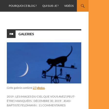
ALLER AU CONTENU
POURQUOI CE BLOG ?
QUI SUIS-JE ?
VIDÉOS
GALERIES
Cette galerie contient
27 photos
.
2019 : LES IMAGES DU CIEL QUE VOUS AVEZ (PEUT-
ÊTRE) MANQUÉES
DÉCEMBRE 30, 2019
JEAN-
BAPTISTE FELDMANN
11 COMMENTAIRES