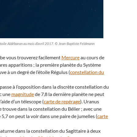
’étoile Aldébaran au mois d’avril 2017. © Jean-Baptiste Feldmann
aube vous trouverez facilement
Mercure
au cours de
rares apparitions ; la première planète du Système
uve à un degré de l’étoile Régulus (
constellation du
passe à l’opposition dans la discrète constellation du
ec une
magnitude
de 7,8 la dernière planète ne peut
l’aide d’un télescope (
carte de repérage
). Uranus
e trouve dans la constellation du Bélier ; avec une
5,7 on peut la voir dans une paire de jumelles (
carte
Saturne dans la constellation du Sagittaire à deux