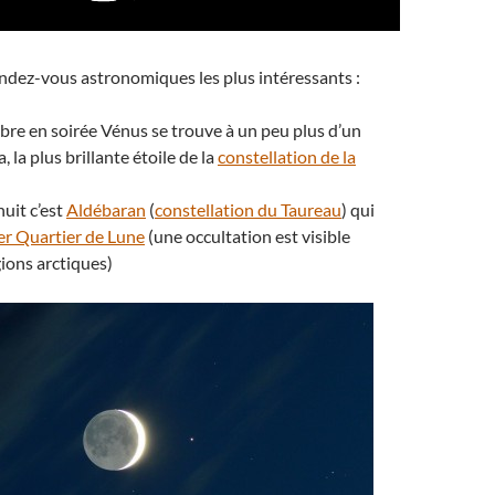
endez-vous astronomiques les plus intéressants :
bre en soirée Vénus se trouve à un peu plus d’un
, la plus brillante étoile de la
constellation de la
nuit c’est
Aldébaran
(
constellation du Taureau
) qui
er Quartier de Lune
(une occultation est visible
gions arctiques)