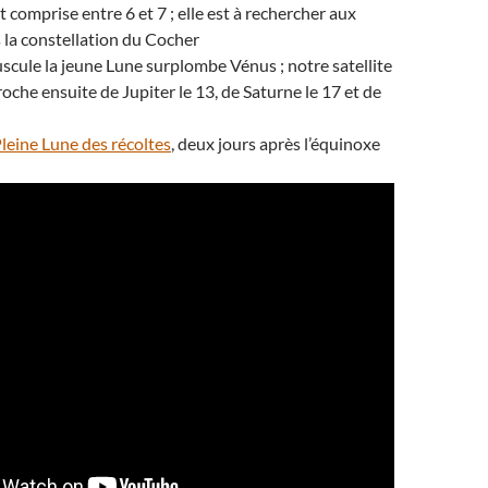
 comprise entre 6 et 7 ; elle est à rechercher aux
 la constellation du Cocher
uscule la jeune Lune surplombe Vénus ; notre satellite
roche ensuite de Jupiter le 13, de Saturne le 17 et de
leine Lune des récoltes
, deux jours après l’équinoxe