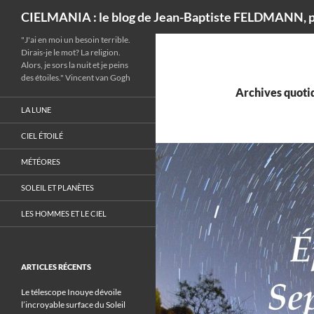
Recherche
CIELMANIA : le blog de Jean-Baptiste FELDMANN, p
"J'ai en moi un besoin terrible.
Dirais-je le mot? La religion.
Alors, je sors la nuit et je peins
des étoiles." Vincent van Gogh
Archives quotid
LA LUNE
CIEL ÉTOILÉ
MÉTÉORES
SOLEIL ET PLANÈTES
LES HOMMES ET LE CIEL
ARTICLES RÉCENTS
Le télescope Inouye dévoile
l’incroyable surface du Soleil