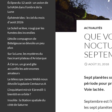
Éclipse du 12 août : un avion de
la NASA dans l’ombre de la
Lune
Éphémérides : le ciel du mois
d’août 2026
ACTUALITÉS
Le Soleil se lève, rougi par les
fumées des incendies
QUE VO
L’étoile compagnon de
NOCTU
Bételgeuse se dévoile un peu
plus
SEPTE
Sur la Lune, les mystères du
fascinant plateau d’Aristarque
À Céron, un grand gîte
AOÛT 31, 2018
accueille les astronomes
amateurs
Sept planètes s
Le télescope James Webb nous
période pour pro
dévoile la galaxie Centaurus A
Voie lactée.
L’inquiétant miroir Eärendil-1
bientôt en orbite ?
Insolite : la Station spatiale du
Septembre est l’
côté de Saturne
les sept planètes