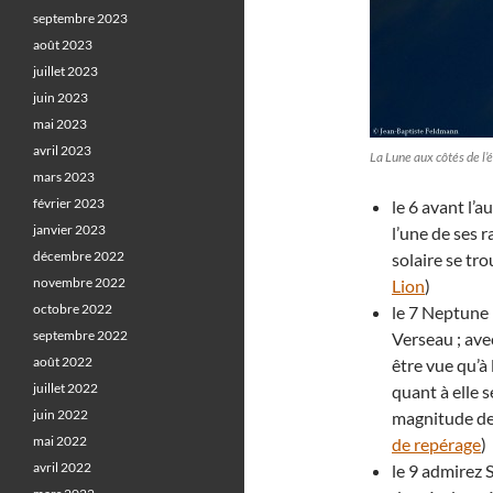
septembre 2023
août 2023
juillet 2023
juin 2023
mai 2023
avril 2023
La Lune aux côtés de l
mars 2023
février 2023
le 6 avant l’
janvier 2023
l’une de ses 
décembre 2022
solaire se tro
novembre 2022
Lion
)
octobre 2022
le 7 Neptune 
septembre 2022
Verseau ; av
août 2022
être vue qu’à 
juillet 2022
quant à elle s
juin 2022
magnitude de 
mai 2022
de repérage
)
avril 2022
le 9 admirez 