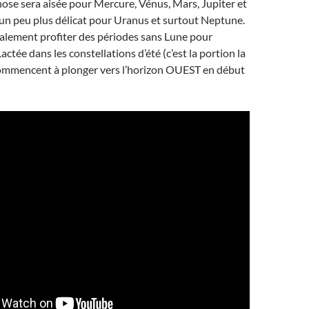
chose sera aisée pour Mercure, Vénus, Mars, Jupiter et
 un peu plus délicat pour Uranus et surtout Neptune.
alement profiter des périodes sans Lune pour
actée dans les constellations d’été (c’est la portion la
 commencent à plonger vers l’horizon OUEST en début