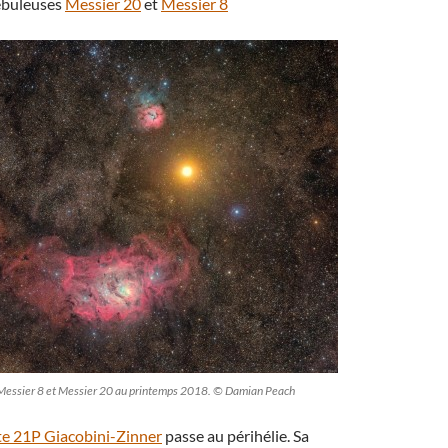
ébuleuses
Messier 20
et
Messier 8
 Messier 8 et Messier 20 au printemps 2018. © Damian Peach
e 21P Giacobini-Zinner
passe au périhélie. Sa