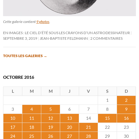
Cette galerie contient
9 photos
.
EN IMAGES : LE CIEL D’ÉTÉ SOUS LES CRAYONS D’UN ASTRODESSINATEUR
SEPTEMBRE 3, 2019
JEAN-BAPTISTE FELDMANN
2 COMMENTAIRES
TOUTES LES GALERIES
→
OCTOBRE 2016
L
M
M
J
V
S
D
1
2
3
4
5
6
7
8
9
10
11
12
13
14
15
16
17
18
19
20
21
22
23
24
25
26
27
28
29
30