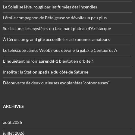
Le Soleil se lève, rougi par les fumées des incendies
L’étoile compagnon de Bételgeuse se dévoile un peu plus
Sur la Lune, les mystères du fascinant plateau d’Aristarque
À Céron, un grand gîte accueille les astronomes amateurs
Le télescope James Webb nous dévoile la galaxie Centaurus A
L’inquiétant miroir Eärendil-1 bientôt en orbite ?
Insolite : la Station spatiale du côté de Saturne
Découverte de deux curieuses exoplanètes “cotonneuses”
ARCHIVES
août 2026
juillet 2026