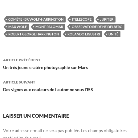
COMÈTE 43P/WOLF-HARRINGTON
ITELESCOPE
JUPITER
MAX WOLF
MONT PALOMAR
OBSERVATOIRE DE HEIDELBERG
ROBERT GEORGE HARRINGTON
ROLANDO LIGUSTRI
UNITÉ
Navigation
ARTICLE PRÉCÉDENT
des
Un très jeune cratère photographié sur Mars
articles
ARTICLE SUIVANT
Des vignes aux couleurs de l’automne sous l’ISS
LAISSER UN COMMENTAIRE
Votre adresse e-mail ne sera pas publiée.
Les champs obligatoires
sont indiqués avec
*