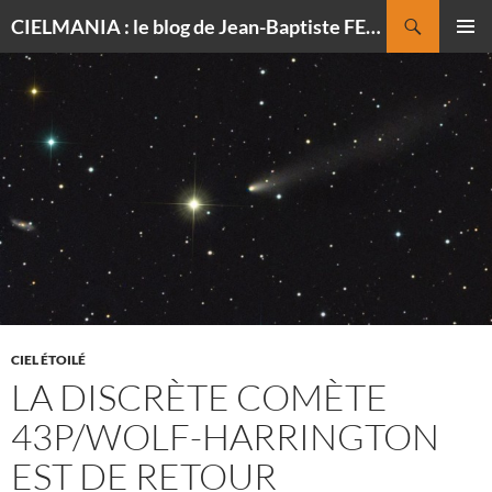
Recherche
CIELMANIA : le blog de Jean-Baptiste FELDMANN, photographe du ciel
ALLER
MENU
AU
PRINCI
CONTENU
CIEL ÉTOILÉ
LA DISCRÈTE COMÈTE
43P/WOLF-HARRINGTON
EST DE RETOUR