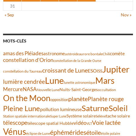
31
« Sep
Nov »
MOTS-CLÉS
amas des Pléiades
comète
astronome
aurore boréale
astéroïde
Chili
constellation d'Orion
constellation de la Grande Ourse
Jupiter
croissant de Lune
ESO
ISS
constellation du Taureau
Lune
Mars
lumière cendrée
lunette astronomique
Mercure
NASA
Nuits-Saint-Georges
Nouvelle Lune
occultation
On the Moon
planète
Planète rouge
opposition
Saturne
Soleil
Pleine Lune
pollution lumineuse
Système solaire
tache solaire
Station spatiale internationale
Séléné
Super Lune
Voie lactée
télescope
vidéo
télescope spatial Hubble
VLT
Vénus
éphémérides
étoile
éclipse de Lune
étoile polaire