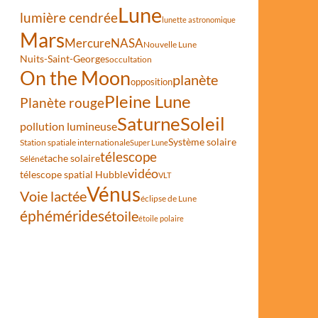
Lune
lumière cendrée
lunette astronomique
Mars
Mercure
NASA
Nouvelle Lune
Nuits-Saint-Georges
occultation
On the Moon
planète
opposition
Pleine Lune
Planète rouge
Saturne
Soleil
pollution lumineuse
Système solaire
Station spatiale internationale
Super Lune
télescope
tache solaire
Séléné
vidéo
télescope spatial Hubble
VLT
Vénus
Voie lactée
éclipse de Lune
éphémérides
étoile
étoile polaire