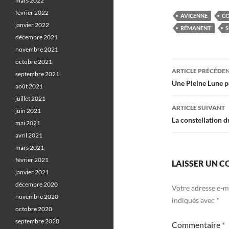
mars 2022
février 2022
AVICENNE
CO
janvier 2022
RÉMANENT
S
décembre 2021
novembre 2021
octobre 2021
Navigati
ARTICLE PRÉCÉDE
septembre 2021
des
Une Pleine Lune p
août 2021
juillet 2021
articles
ARTICLE SUIVANT
juin 2021
La constellation 
mai 2021
avril 2021
mars 2021
février 2021
LAISSER UN 
janvier 2021
décembre 2020
Votre adresse e-ma
novembre 2020
indiqués avec
*
octobre 2020
septembre 2020
Commentaire
*