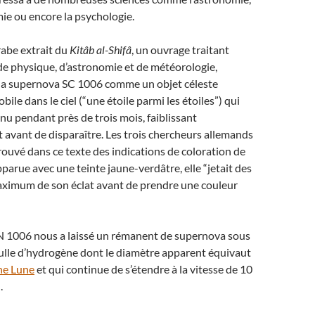
imie ou encore la psychologie.
rabe extrait du
Kitâb al-Shifâ
, un ouvrage traitant
de physique, d’astronomie et de météorologie,
 la supernova SC 1006 comme un objet céleste
le dans le ciel (“une étoile parmi les étoiles”) qui
il nu pendant près de trois mois, faiblissant
avant de disparaître. Les trois chercheurs allemands
ouvé dans ce texte des indications de coloration de
pparue avec une teinte jaune-verdâtre, elle “jetait des
maximum de son éclat avant de prendre une couleur
SN 1006 nous a laissé un rémanent de supernova sous
ulle d’hydrogène dont le diamètre apparent équivaut
ne Lune
et qui continue de s’étendre à la vitesse de 10
.