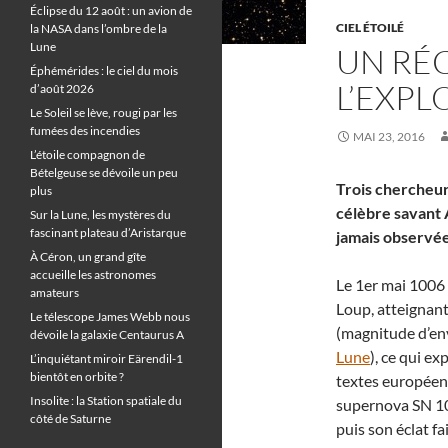
Éclipse du 12 août : un avion de
CIEL ÉTOILÉ
la NASA dans l’ombre de la
Lune
UN RÉC
Éphémérides : le ciel du mois
L’EXPL
d’août 2026
Le Soleil se lève, rougi par les
fumées des incendies
MAI 23, 2016
L’étoile compagnon de
Bételgeuse se dévoile un peu
Trois chercheur
plus
célèbre savant 
Sur la Lune, les mystères du
fascinant plateau d’Aristarque
jamais observée
À Céron, un grand gîte
accueille les astronomes
Le 1er mai 1006 
amateurs
Loup, atteignan
Le télescope James Webb nous
(magnitude d’env
dévoile la galaxie Centaurus A
Lune
), ce qui e
L’inquiétant miroir Eärendil-1
bientôt en orbite ?
textes européens,
Insolite : la Station spatiale du
supernova SN 10
côté de Saturne
puis son éclat fai