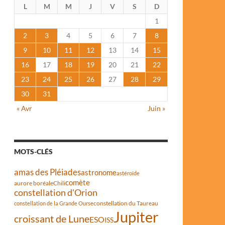
L
M
M
J
V
S
D
1
2
3
4
5
6
7
8
9
10
11
12
13
14
15
16
17
18
19
20
21
22
23
24
25
26
27
28
29
30
31
« Avr
Juin »
MOTS-CLÉS
amas des Pléiades
astronome
astéroïde
comète
aurore boréale
Chili
constellation d'Orion
constellation du Taureau
constellation de la Grande Ourse
Jupiter
croissant de Lune
ESO
ISS