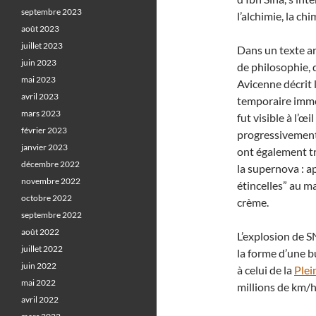
septembre 2023
l’alchimie, la ch
août 2023
juillet 2023
Dans un texte a
juin 2023
de
philosophie, 
mai 2023
Avicenne décrit
avril 2023
temporaire immobi
mars 2023
fut visible à l’œ
février 2023
progressivement 
janvier 2023
ont également tr
décembre 2022
la supernova : a
novembre 2022
étincelles” au 
octobre 2022
crème.
septembre 2022
août 2022
L’explosion de 
juillet 2022
la forme d’une b
juin 2022
à celui de la
Plei
mai 2022
millions de km/h
avril 2022