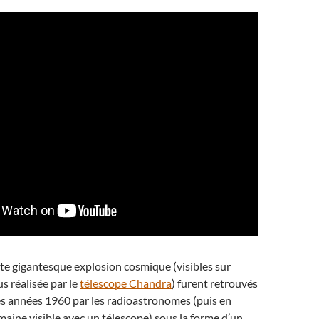
tte gigantesque explosion cosmique (visibles sur
s réalisée par le
télescope Chandra
) furent retrouvés
es années 1960 par les radioastronomes (puis en
aine visible avec un télescope) sous la forme d’un