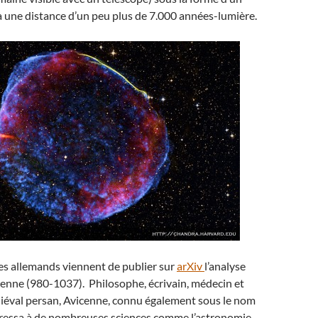
 une distance d’un peu plus de 7.000 années-lumière.
ues allemands viennent de publier sur
arXiv
l’analyse
cenne (980-1037). Philosophe, écrivain, médecin et
diéval persan, Avicenne, connu également sous le nom
téressa à de nombreuses sciences comme l’astronomie,