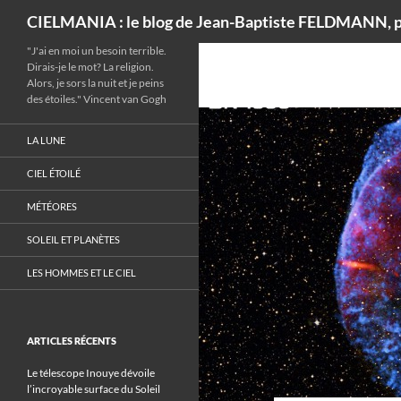
Recherche
CIELMANIA : le blog de Jean-Baptiste FELDMANN, p
"J'ai en moi un besoin terrible.
Dirais-je le mot? La religion.
Alors, je sors la nuit et je peins
des étoiles." Vincent van Gogh
LA LUNE
CIEL ÉTOILÉ
MÉTÉORES
SOLEIL ET PLANÈTES
LES HOMMES ET LE CIEL
ARTICLES RÉCENTS
Le télescope Inouye dévoile
l’incroyable surface du Soleil