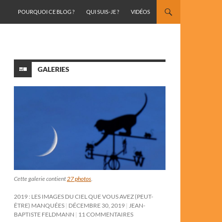
ALLER AU CONTENU
POURQUOI CE BLOG ?
QUI SUIS-JE ?
VIDÉOS
GALERIES
Cette galerie contient
27 photos
.
2019 : LES IMAGES DU CIEL QUE VOUS AVEZ (PEUT-
ÊTRE) MANQUÉES
DÉCEMBRE 30, 2019
JEAN-
BAPTISTE FELDMANN
11 COMMENTAIRES