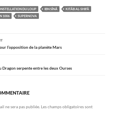
NSTELLATION DU LOUP
IBN SĪNĀ
KITÂB AL-SHIFÂ
N 1006
SUPERNOVA
on
NT
our l’opposition de la planète Mars
du Dragon serpente entre les deux Ourses
COMMENTAIRE
il ne sera pas publiée.
Les champs obligatoires sont