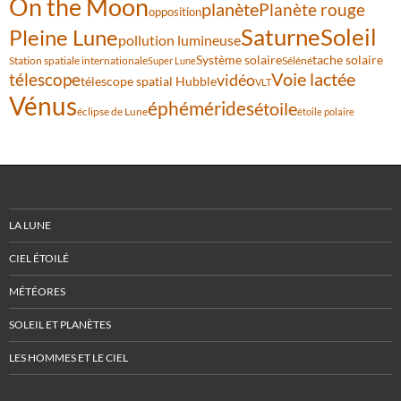
On the Moon
planète
Planète rouge
opposition
Saturne
Soleil
Pleine Lune
pollution lumineuse
Système solaire
tache solaire
Station spatiale internationale
Séléné
Super Lune
Voie lactée
télescope
vidéo
télescope spatial Hubble
VLT
Vénus
éphémérides
étoile
éclipse de Lune
étoile polaire
LA LUNE
CIEL ÉTOILÉ
MÉTÉORES
SOLEIL ET PLANÈTES
LES HOMMES ET LE CIEL