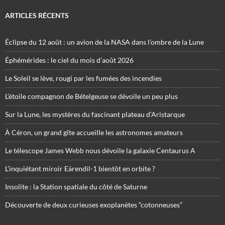
ARTICLES RÉCENTS
Éclipse du 12 août : un avion de la NASA dans l’ombre de la Lune
Éphémérides : le ciel du mois d’août 2026
Le Soleil se lève, rougi par les fumées des incendies
L’étoile compagnon de Bételgeuse se dévoile un peu plus
Sur la Lune, les mystères du fascinant plateau d’Aristarque
À Céron, un grand gîte accueille les astronomes amateurs
Le télescope James Webb nous dévoile la galaxie Centaurus A
L’inquiétant miroir Eärendil-1 bientôt en orbite ?
Insolite : la Station spatiale du côté de Saturne
Découverte de deux curieuses exoplanètes “cotonneuses”