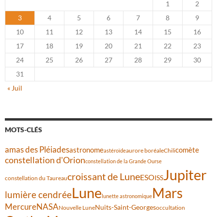
1
2
3
4
5
6
7
8
9
10
11
12
13
14
15
16
17
18
19
20
21
22
23
24
25
26
27
28
29
30
31
« Juil
MOTS-CLÉS
amas des Pléiades
comète
astronome
aurore boréale
astéroïde
Chili
constellation d'Orion
constellation de la Grande Ourse
Jupiter
croissant de Lune
ESO
ISS
constellation du Taureau
Lune
Mars
lumière cendrée
lunette astronomique
Mercure
NASA
Nuits-Saint-Georges
Nouvelle Lune
occultation