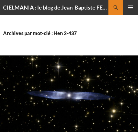
Recherche
CIELMANIA : le blog de Jean-Baptiste FELDMANN, photographe du ciel
ALLER
MENU
AU
PRINCI
CONTENU
Archives par mot-clé : Hen 2-437