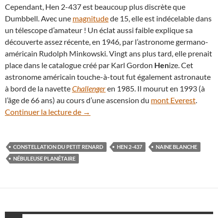
Cependant, Hen 2-437 est beaucoup plus discrète que
Dumbbell. Avec une
magnitude
de 15, elle est indécelable dans
un télescope d’amateur ! Un éclat aussi faible explique sa
découverte assez récente, en 1946, par l’astronome germano-
américain Rudolph Minkowski. Vingt ans plus tard, elle prenait
place dans le catalogue créé par Karl Gordon
Hen
ize. Cet
astronome américain touche-à-tout fut également astronaute
à bord de la navette
Challenger
en 1985. Il mourut en 1993 (à
l’âge de 66 ans) au cours d’une ascension du
mont Everest
.
Hen 2-437, une libellule cosmique au mili
Continuer la lecture de
→
CONSTELLATION DU PETIT RENARD
HEN 2-437
NAINE BLANCHE
NÉBULEUSE PLANÉTAIRE