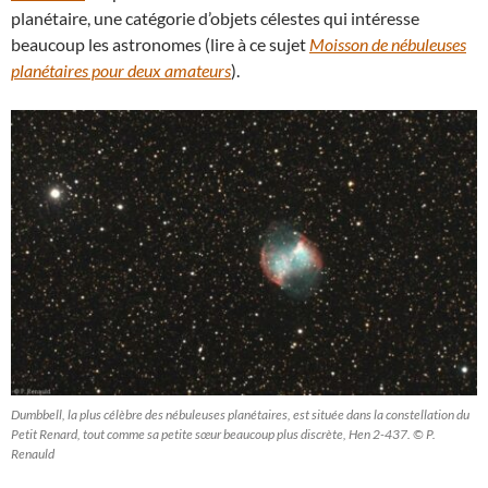
planétaire, une catégorie d’objets célestes qui intéresse
beaucoup les astronomes (lire à ce sujet
Moisson de nébuleuses
planétaires pour deux amateurs
).
Dumbbell, la plus célèbre des nébuleuses planétaires, est située dans la constellation du
Petit Renard, tout comme sa petite sœur beaucoup plus discrète, Hen 2-437. © P.
Renauld