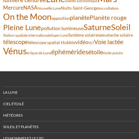
lunette astronomique
Mercure
NASA
Nuits-Saint-Georges
Nouvelle Lune
occultation
On the Moon
planète
Planète rouge
opposition
Saturne
Soleil
Pleine Lune
pollution lumineuse
Système solaire
tache solaire
Station spatiale internationale
Séléné
Super Lune
Voie lactée
télescope
vidéo
télescope spatial Hubble
VLT
Vénus
éphémérides
étoile
éclipse de Lune
étoile polaire
LA LUNE
CIEL ÉTOILÉ
MÉTÉORES
SOLEIL ET PLANÈTES
LES HOMMES ET LE CIEL