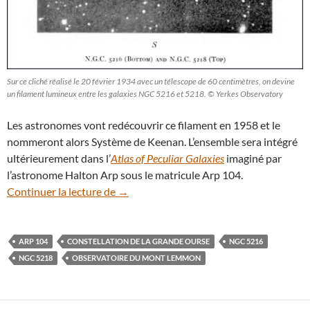
Sur ce cliché réalisé le 20 février 1934 avec un télescope de 60 centimètres, on devine
un filament lumineux entre les galaxies NGC 5216 et 5218. © Yerkes Observatory
Les astronomes vont redécouvrir ce filament en 1958 et le
nommeront alors Système de Keenan. L’ensemble sera intégré
ultérieurement dans l’
Atlas of Peculiar Galaxies
imaginé par
l’astronome Halton Arp sous le matricule Arp 104.
Grande Ourse : un immense pont de matiè
Continuer la lecture de
→
ARP 104
CONSTELLATION DE LA GRANDE OURSE
NGC 5216
NGC 5218
OBSERVATOIRE DU MONT LEMMON