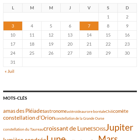
L
M
M
J
V
S
D
1
2
3
4
5
6
7
8
9
10
11
12
13
14
15
16
17
18
19
20
21
22
23
24
25
26
27
28
29
30
31
« Juil
MOTS-CLÉS
amas des Pléiades
comète
astronome
aurore boréale
astéroïde
Chili
constellation d'Orion
constellation de la Grande Ourse
Jupiter
croissant de Lune
ESO
ISS
constellation du Taureau
Lune
Mars
lumière cendrée