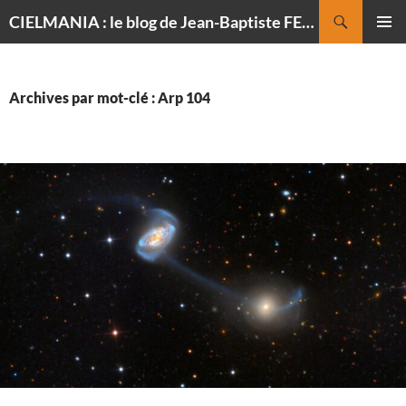
Recherche
CIELMANIA : le blog de Jean-Baptiste FELDMANN, photographe du ciel
ALLER
MENU
AU
PRINCI
CONTENU
Archives par mot-clé : Arp 104