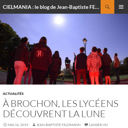
Recherche
CIELMANIA : le blog de Jean-Baptiste FELDMANN, photographe du ciel
ALLER
MENU
AU
PRINCI
CONTENU
ACTUALITÉS
À BROCHON, LES LYCÉENS
DÉCOUVRENT LA LUNE
MAI 16, 2019
JEAN-BAPTISTE FELDMANN
LAISSER UN