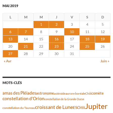
MAI 2019
L
M
M
J
V
S
D
1
2
3
4
5
6
7
8
9
10
11
12
13
14
15
16
17
18
19
20
21
22
23
24
25
26
27
28
29
30
31
« Avr
Juin »
MOTS-CLÉS
amas des Pléiades
comète
astronome
aurore boréale
astéroïde
Chili
constellation d'Orion
constellation de la Grande Ourse
Jupiter
croissant de Lune
ESO
ISS
constellation du Taureau