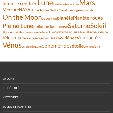
Lune
Mars
lumière cendrée
lunette astronomique
Mercure
NASA
Nuits-Saint-Georges
Nouvelle Lune
occultation
On the Moon
planète
Planète rouge
opposition
Saturne
Soleil
Pleine Lune
pollution lumineuse
Système solaire
tache solaire
Station spatiale internationale
Séléné
Super Lune
Voie lactée
télescope
vidéo
télescope spatial Hubble
VLT
Vénus
éphémérides
étoile
éclipse de Lune
étoile polaire
LA LUNE
CIEL ÉTOILÉ
MÉTÉORES
SOLEIL ET PLANÈTES