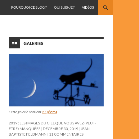
ALLER AU CONTENU
POURQUOI CE BLOG ?
QUI SUIS-JE ?
VIDÉOS
GALERIES
Cette galerie contient
27 photos
.
2019 : LES IMAGES DU CIEL QUE VOUS AVEZ (PEUT-
ÊTRE) MANQUÉES
DÉCEMBRE 30, 2019
JEAN-
BAPTISTE FELDMANN
11 COMMENTAIRES