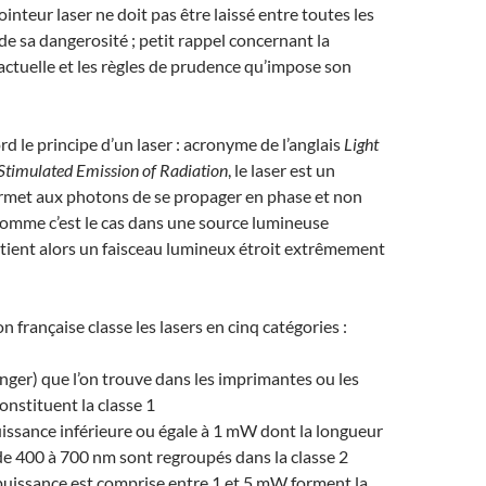
inteur laser ne doit pas être laissé entre toutes les
de sa dangerosité ; petit rappel concernant la
ctuelle et les règles de prudence qu’impose son
d le principe d’un laser : acronyme de l’anglais
Light
Stimulated Emission of Radiation
, le laser est un
ermet aux photons de se propager en phase et non
comme c’est le cas dans une source lumineuse
tient alors un faisceau lumineux étroit extrêmement
 française classe les lasers en cinq catégories :
nger) que l’on trouve dans les imprimantes ou les
onstituent la classe 1
issance inférieure ou égale à 1 mW dont la longueur
de 400 à 700 nm sont regroupés dans la classe 2
puissance est comprise entre 1 et 5 mW forment la