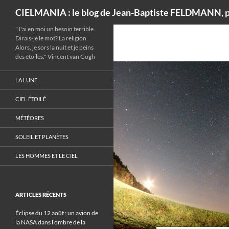
Recherche
CIELMANIA : le blog de Jean-Baptiste FELDMANN, p
"J'ai en moi un besoin terrible.
Dirais-je le mot? La religion.
Alors, je sors la nuit et je peins
des étoiles." Vincent van Gogh
LA LUNE
CIEL ÉTOILÉ
MÉTÉORES
SOLEIL ET PLANÈTES
LES HOMMES ET LE CIEL
ARTICLES RÉCENTS
Éclipse du 12 août : un avion de
la NASA dans l’ombre de la