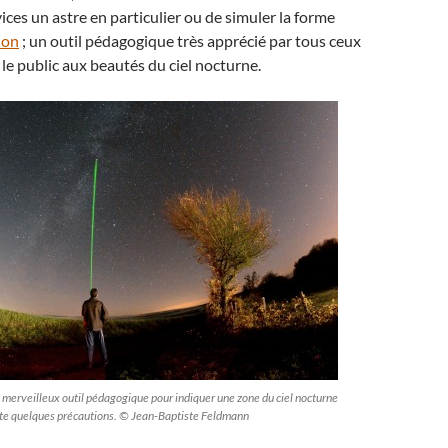
ces un astre en particulier ou de simuler la forme
ion
; un outil pédagogique très apprécié par tous ceux
 le public aux beautés du ciel nocturne.
n merveilleux outil pédagogique pour indiquer une zone du ciel nocturne
te quelques précautions. © Jean-Baptiste Feldmann