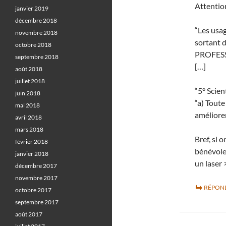
Attention
janvier 2019
décembre 2018
“Les usag
novembre 2018
sortant d
octobre 2018
PROFESS
septembre 2018
[…]
août 2018
juillet 2018
“5° Scien
juin 2018
“a) Toute
mai 2018
améliorer
avril 2018
mars 2018
Bref, si 
février 2018
bénévole 
janvier 2018
un laser
décembre 2017
novembre 2017
RÉPON
octobre 2017
septembre 2017
août 2017