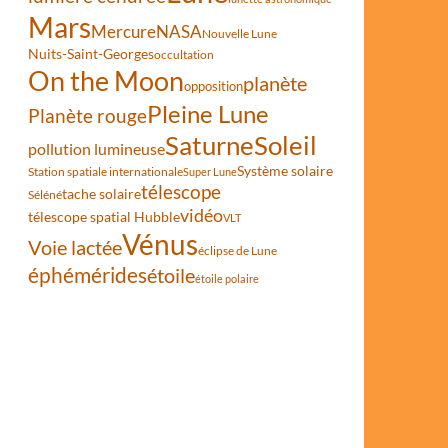
Mars
Mercure
NASA
Nouvelle Lune
Nuits-Saint-Georges
occultation
On the Moon
planète
opposition
Pleine Lune
Planète rouge
Saturne
Soleil
pollution lumineuse
Système solaire
Station spatiale internationale
Super Lune
télescope
tache solaire
Séléné
vidéo
télescope spatial Hubble
VLT
Vénus
Voie lactée
éclipse de Lune
éphémérides
étoile
étoile polaire