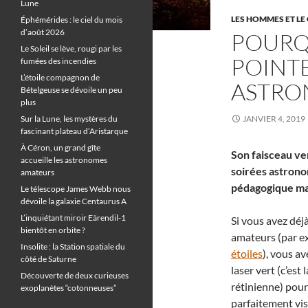
Lune
LES HOMMES ET LE 
Éphémérides : le ciel du mois
d’août 2026
POURQ
Le Soleil se lève, rougi par les
POINT
fumées des incendies
L’étoile compagnon de
ASTRO
Bételgeuse se dévoile un peu
plus
Sur la Lune, les mystères du
JANVIER 4, 2019
fascinant plateau d’Aristarque
À Céron, un grand gîte
Son faisceau ve
accueille les astronomes
soirées astronom
amateurs
pédagogique ma
Le télescope James Webb nous
dévoile la galaxie Centaurus A
L’inquiétant miroir Eärendil-1
Si vous avez déj
bientôt en orbite ?
amateurs (par ex
Insolite : la Station spatiale du
étoiles
), vous a
côté de Saturne
laser vert (c’est
Découverte de deux curieuses
rétinienne) pour
exoplanètes “cotonneuses”
parfaitement visi