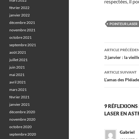
mars 2022
respectées, il p
février 2022
janvier 2022
décembre 2021
POINTEUR LASER
novembre 2021
octobre 2021
septembre 2021
Navigati
ARTICLE PRÉCÉDE
août 2021
des
3 janvier : la viei
juillet 2021
articles
juin 2021
ARTICLE SUIVANT
mai 2021
L’amas des Pléiade
avril 2021
mars 2021
février 2021
janvier 2021
9 RÉFLEXIONS
décembre 2020
LASER EN AST
novembre 2020
octobre 2020
Gabriel
septembre 2020