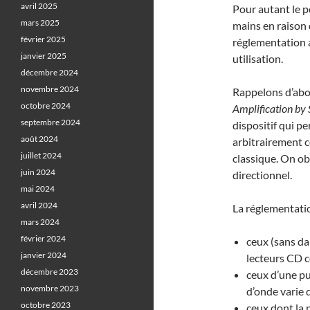
avril 2025
Pour autant le po
mars 2025
mains en raison 
février 2025
réglementation a
janvier 2025
utilisation.
décembre 2024
novembre 2024
Rappelons d’abor
octobre 2024
Amplification by 
septembre 2024
dispositif qui p
août 2024
arbitrairement 
juillet 2024
classique. On ob
juin 2024
directionnel.
mai 2024
avril 2024
La réglementation
mars 2024
février 2024
ceux (sans da
janvier 2024
lecteurs CD c
décembre 2023
ceux d’une pu
novembre 2023
d’onde varie 
octobre 2023
ceux dont la 