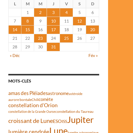
L
M
M
J
V
S
D
1
2
3
4
5
6
7
8
9
10
11
12
13
14
15
16
17
18
19
20
21
22
23
24
25
26
27
28
29
30
31
« Déc
Fév »
MOTS-CLÉS
amas des Pléiades
astronome
astéroïde
comète
aurore boréale
Chili
constellation d'Orion
constellation du Taureau
constellation de la Grande Ourse
Jupiter
croissant de Lune
ESO
ISS
Lune
lumière cendrée
lunette astronomique