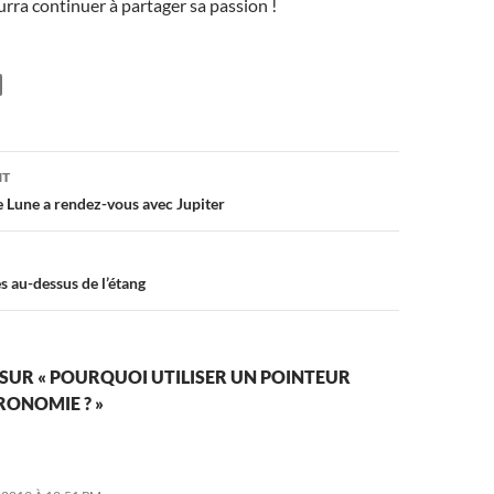
ourra continuer à partager sa passion !
on
NT
lle Lune a rendez-vous avec Jupiter
s au-dessus de l’étang
 SUR « POURQUOI UTILISER UN POINTEUR
RONOMIE ? »