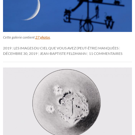
Cette galerie contient
27 photos
.
2019 : LES IMAGES DU CIEL QUE VOUS AVEZ (PEUT-ÊTRE) MANQUÉES
DÉCEMBRE 30, 2019
JEAN-BAPTISTE FELDMANN
11 COMMENTAIRES