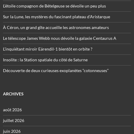
L’étoile compagnon de Bételgeuse se dévoile un peu plus
Sur la Lune, les mystères du fascinant plateau d’Aristarque
À Céron, un grand gîte accueille les astronomes amateurs
Le télescope James Webb nous dévoile la galaxie Centaurus A
L’inquiétant miroir Eärendil-1 bientôt en orbite ?
Insolite : la Station spatiale du côté de Saturne
Découverte de deux curieuses exoplanètes “cotonneuses”
ARCHIVES
août 2026
juillet 2026
juin 2026