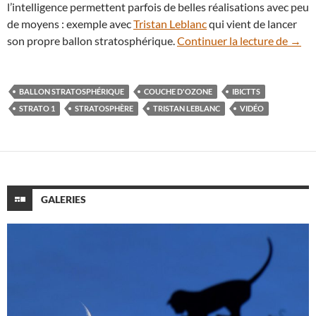
l’intelligence permettent parfois de belles réalisations avec peu
de moyens : exemple avec
Tristan Leblanc
qui vient de lancer
Le ba
son propre ballon stratosphérique.
Continuer la lecture de
→
BALLON STRATOSPHÉRIQUE
COUCHE D'OZONE
IBICTTS
STRATO 1
STRATOSPHÈRE
TRISTAN LEBLANC
VIDÉO
GALERIES