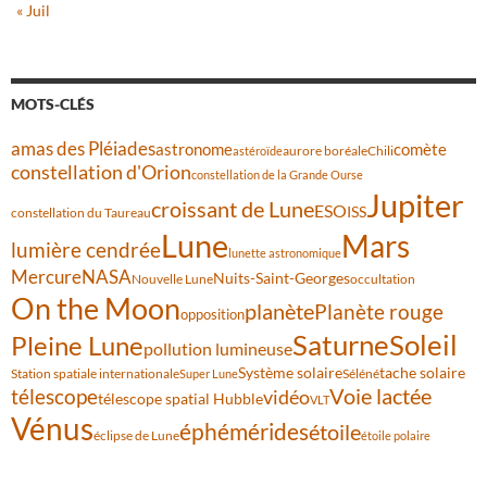
« Juil
MOTS-CLÉS
amas des Pléiades
comète
astronome
aurore boréale
astéroïde
Chili
constellation d'Orion
constellation de la Grande Ourse
Jupiter
croissant de Lune
ESO
ISS
constellation du Taureau
Lune
Mars
lumière cendrée
lunette astronomique
Mercure
NASA
Nuits-Saint-Georges
Nouvelle Lune
occultation
On the Moon
planète
Planète rouge
opposition
Saturne
Soleil
Pleine Lune
pollution lumineuse
Système solaire
tache solaire
Station spatiale internationale
Séléné
Super Lune
Voie lactée
télescope
vidéo
télescope spatial Hubble
VLT
Vénus
éphémérides
étoile
éclipse de Lune
étoile polaire