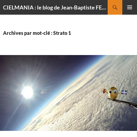
Recherche
CIELMANIA : le blog de Jean-Baptiste FELDMANN, photographe du ciel
ALLER
MENU
AU
PRINCI
CONTENU
Archives par mot-clé : Strato 1