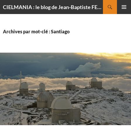
Recherche
CIELMANIA : le blog de Jean-Baptiste FELDMANN, photographe du ciel
ALLER
MENU
AU
PRINCI
CONTENU
Archives par mot-clé : Santiago