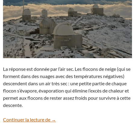
La réponse est donnée par l’air sec. Les flocons de neige (qui se
forment dans des nuages avec des températures négatives)
descendent dans un air très sec : une petite partie de chaque
flocon s’évapore, évaporation qui élimine l’excès de chaleur et
permet aux flocons de rester assez froids pour survivre à cette
descente.
Insolite : il a neigé à l’Observatoire de La 
Continuer la lecture de
→