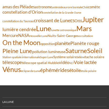
amas des Pléiades
comète
astronome
aurore boréale
astéroïde
Chili
constellation d'Orion
constellation de la Grande Ourse
Jupiter
croissant de Lune
ESO
ISS
constellation du Taureau
Lune
Mars
lumière cendrée
lunette astronomique
Mercure
NASA
Nuits-Saint-Georges
Nouvelle Lune
occultation
On the Moon
planète
Planète rouge
opposition
Saturne
Soleil
Pleine Lune
pollution lumineuse
Système solaire
tache solaire
Station spatiale internationale
Séléné
Super Lune
Voie lactée
télescope
vidéo
télescope spatial Hubble
VLT
Vénus
éphémérides
étoile
éclipse de Lune
étoile polaire
LA LUNE