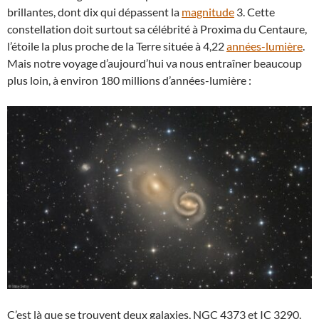
brillantes, dont dix qui dépassent la
magnitude
3. Cette
constellation doit surtout sa célébrité à Proxima du Centaure,
l’étoile la plus proche de la Terre située à 4,22
années-lumière
.
Mais notre voyage d’aujourd’hui va nous entraîner beaucoup
plus loin, à environ 180 millions d’années-lumière :
C’est là que se trouvent deux galaxies, NGC 4373 et IC 3290.