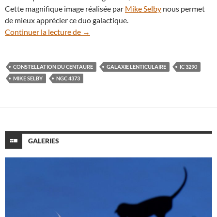
Cette magnifique image réalisée par
Mike Selby
nous permet
de mieux apprécier ce duo galactique.
Galaxies enlacées dans la constellation 
Continuer la lecture de
→
CONSTELLATION DU CENTAURE
GALAXIE LENTICULAIRE
IC 3290
MIKE SELBY
NGC 4373
GALERIES