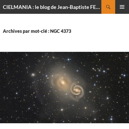
Recherche
CIELMANIA : le blog de Jean-Baptiste FELDMANN, photographe du ciel
ALLER
MENU
AU
PRINCI
CONTENU
Archives par mot-clé : NGC 4373