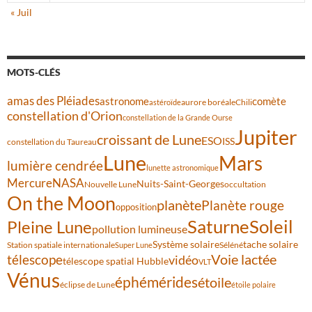
« Juil
MOTS-CLÉS
amas des Pléiades
comète
astronome
aurore boréale
astéroïde
Chili
constellation d'Orion
constellation de la Grande Ourse
Jupiter
croissant de Lune
ESO
ISS
constellation du Taureau
Lune
Mars
lumière cendrée
lunette astronomique
Mercure
NASA
Nuits-Saint-Georges
Nouvelle Lune
occultation
On the Moon
planète
Planète rouge
opposition
Saturne
Soleil
Pleine Lune
pollution lumineuse
Système solaire
tache solaire
Station spatiale internationale
Séléné
Super Lune
Voie lactée
télescope
vidéo
télescope spatial Hubble
VLT
Vénus
éphémérides
étoile
éclipse de Lune
étoile polaire