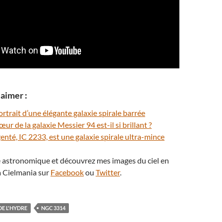
aimer :
trait d’une élégante galaxie spirale barrée
ur de la galaxie Messier 94 est-il si brillant ?
enté, IC 2233, est une galaxie spirale ultra-mince
té astronomique et découvrez mes images du ciel en
 Cielmania sur
Facebook
ou
Twitter
.
E L'HYDRE
NGC 3314