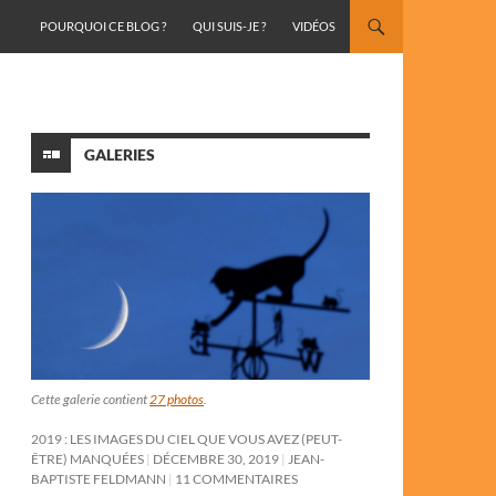
ALLER AU CONTENU
POURQUOI CE BLOG ?
QUI SUIS-JE ?
VIDÉOS
GALERIES
Cette galerie contient
27 photos
.
2019 : LES IMAGES DU CIEL QUE VOUS AVEZ (PEUT-
ÊTRE) MANQUÉES
DÉCEMBRE 30, 2019
JEAN-
BAPTISTE FELDMANN
11 COMMENTAIRES