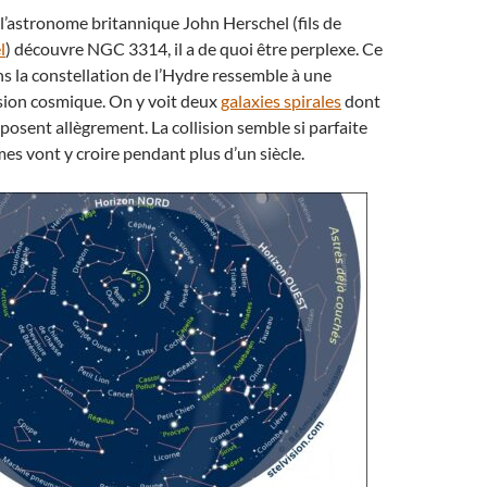
l’astronome britannique John Herschel (fils de
l
) découvre NGC 3314, il a de quoi être perplexe. Ce
ns la constellation de l’Hydre ressemble à une
sion cosmique. On y voit deux
galaxies spirales
dont
rposent allègrement. La collision semble si parfaite
es vont y croire pendant plus d’un siècle.