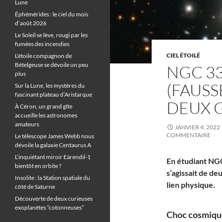
Lune
Éphémérides : le ciel du mois
d’août 2026
Le Soleil se lève, rougi par les
fumées des incendies
CIEL ÉTOILÉ
L’étoile compagnon de
Bételgeuse se dévoile un peu
NGC 33
plus
(FAUSS
Sur la Lune, les mystères du
fascinant plateau d’Aristarque
DEUX 
À Céron, un grand gîte
accueille les astronomes
amateurs
JANVIER 4, 2022
COMMENTAIRE
Le télescope James Webb nous
dévoile la galaxie Centaurus A
L’inquiétant miroir Eärendil-1
En étudiant NGC
bientôt en orbite ?
s’agissait de de
Insolite : la Station spatiale du
lien physique.
côté de Saturne
Découverte de deux curieuses
exoplanètes “cotonneuses”
Choc cosmique