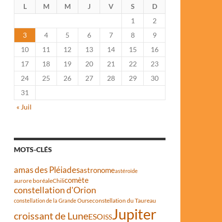
L
M
M
J
V
S
D
1
2
3
4
5
6
7
8
9
10
11
12
13
14
15
16
17
18
19
20
21
22
23
24
25
26
27
28
29
30
31
« Juil
MOTS-CLÉS
amas des Pléiades
astronome
astéroïde
comète
aurore boréale
Chili
constellation d'Orion
constellation du Taureau
constellation de la Grande Ourse
Jupiter
croissant de Lune
ESO
ISS