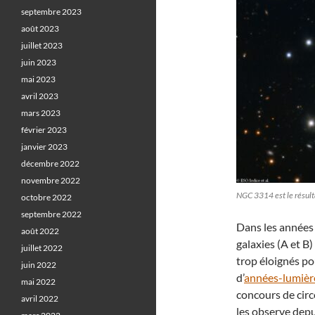
septembre 2023
août 2023
juillet 2023
juin 2023
mai 2023
avril 2023
mars 2023
février 2023
janvier 2023
décembre 2022
novembre 2022
NGC 3314 est le résulta
octobre 2022
septembre 2022
Dans les années
août 2022
galaxies (A et 
juillet 2022
trop éloignés pou
juin 2022
d’
années-lumièr
mai 2022
concours de circ
avril 2022
les observe depui