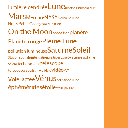
Lune
lumière cendrée
lunette astronomique
Mars
Mercure
NASA
Nouvelle Lune
Nuits-Saint-Georges
occultation
On the Moon
planète
opposition
Pleine Lune
Planète rouge
Saturne
Soleil
pollution lumineuse
Système solaire
Station spatiale internationale
Super Lune
télescope
tache solaire
Séléné
vidéo
télescope spatial Hubble
VLT
Vénus
Voie lactée
éclipse de Lune
éphémérides
étoile
étoile polaire