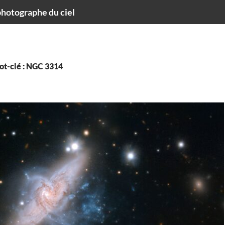
hotographe du ciel
ot-clé : NGC 3314