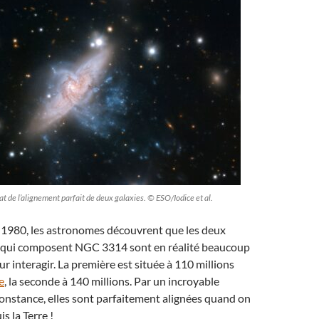
t de l’alignement parfait de deux galaxies. © ESO/Iodice et al.
 1980, les astronomes découvrent que les deux
B) qui composent NGC 3314 sont en réalité beaucoup
r interagir. La première est située à 110 millions
e
, la seconde à 140 millions. Par un incroyable
onstance, elles sont parfaitement alignées quand on
s la Terre !