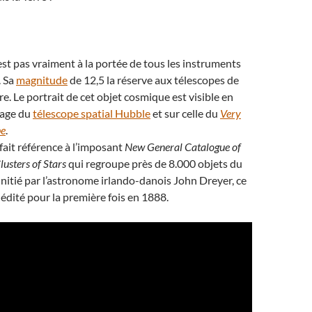
t pas vraiment à la portée de tous les instruments
. Sa
magnitude
de 12,5 la réserve aux télescopes de
e. Le portrait de cet objet cosmique est visible en
 page du
télescope spatial Hubble
et sur celle du
Very
pe
.
fait référence à l’imposant
New General Catalogue of
usters of Stars
qui regroupe près de 8.000 objets du
 Initié par l’astronome irlando-danois John Dreyer, ce
 édité pour la première fois en 1888.