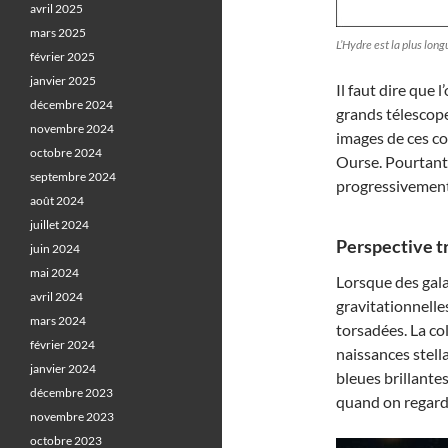
avril 2025
mars 2025
L’Hydre est la plus lon
février 2025
janvier 2025
Il faut dire que
décembre 2024
grands télescope
novembre 2024
images de ces col
octobre 2024
Ourse. Pourtant,
septembre 2024
progressivemen
août 2024
juillet 2024
Perspective t
juin 2024
mai 2024
Lorsque des gala
avril 2024
gravitationnelle
mars 2024
torsadées. La co
février 2024
naissances stell
janvier 2024
bleues brillantes
décembre 2023
quand on regar
novembre 2023
octobre 2023