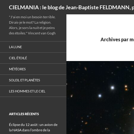
Recherche
CIELMANIA : le blog de Jean-Baptiste FELDMANN, p
"J'ai en moi un besoin terrible.
Dirais-je le mot? La religion.
Alors, je sors la nuit et je peins
des étoiles." Vincent van Gogh
Archives par m
LA LUNE
CIEL ÉTOILÉ
MÉTÉORES
SOLEIL ET PLANÈTES
LES HOMMES ET LE CIEL
ARTICLES RÉCENTS
Éclipse du 12 août : un avion de
la NASA dans l’ombre de la