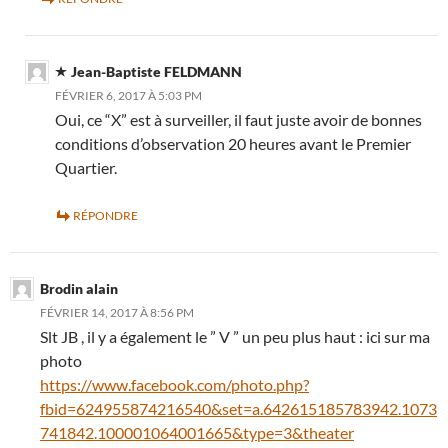
Jean-Baptiste FELDMANN
FÉVRIER 6, 2017 À 5:03 PM
Oui, ce “X” est à surveiller, il faut juste avoir de bonnes
conditions d’observation 20 heures avant le Premier
Quartier.
RÉPONDRE
Brodin alain
FÉVRIER 14, 2017 À 8:56 PM
Slt JB , il y a également le ” V ” un peu plus haut : ici sur ma
photo
https://www.facebook.com/photo.php?
fbid=624955874216540&set=a.642615185783942.1073
741842.100001064001665&type=3&theater