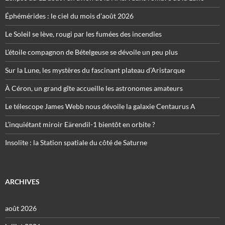
Éphémérides : le ciel du mois d’août 2026
Le Soleil se lève, rougi par les fumées des incendies
L’étoile compagnon de Bételgeuse se dévoile un peu plus
Sur la Lune, les mystères du fascinant plateau d’Aristarque
À Céron, un grand gîte accueille les astronomes amateurs
Le télescope James Webb nous dévoile la galaxie Centaurus A
L’inquiétant miroir Eärendil-1 bientôt en orbite ?
Insolite : la Station spatiale du côté de Saturne
ARCHIVES
août 2026