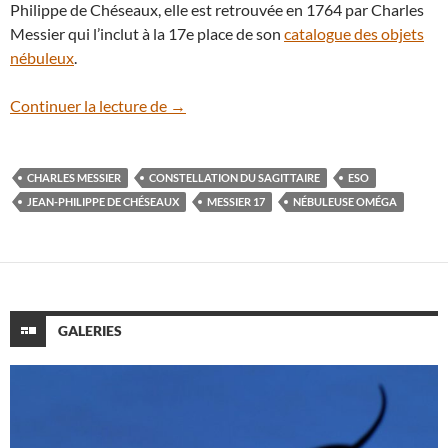
Philippe de Chéseaux, elle est retrouvée en 1764 par Charles
Messier qui l’inclut à la 17e place de son
catalogue des objets
nébuleux
.
En vidéo : zoom sur Messier 17, la nébu
Continuer la lecture de
→
CHARLES MESSIER
CONSTELLATION DU SAGITTAIRE
ESO
JEAN-PHILIPPE DE CHÉSEAUX
MESSIER 17
NÉBULEUSE OMÉGA
GALERIES