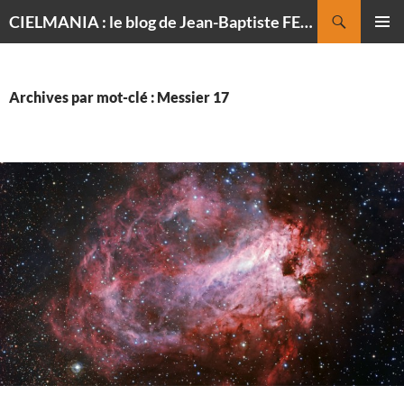
Recherche
CIELMANIA : le blog de Jean-Baptiste FELDMANN, photographe du ciel
ALLER
MENU
AU
PRINCI
CONTENU
Archives par mot-clé : Messier 17