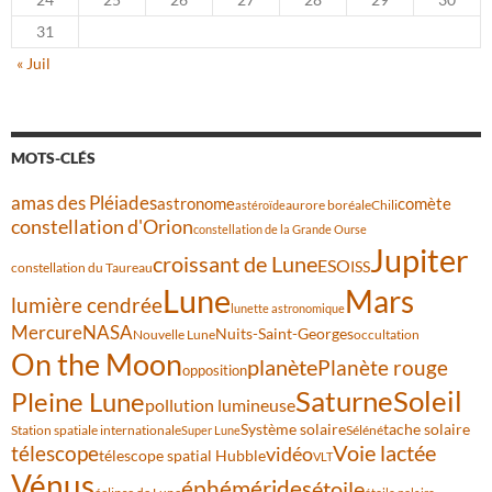
31
« Juil
MOTS-CLÉS
amas des Pléiades
comète
astronome
aurore boréale
astéroïde
Chili
constellation d'Orion
constellation de la Grande Ourse
Jupiter
croissant de Lune
ESO
ISS
constellation du Taureau
Lune
Mars
lumière cendrée
lunette astronomique
Mercure
NASA
Nuits-Saint-Georges
Nouvelle Lune
occultation
On the Moon
planète
Planète rouge
opposition
Saturne
Soleil
Pleine Lune
pollution lumineuse
Système solaire
tache solaire
Station spatiale internationale
Séléné
Super Lune
Voie lactée
télescope
vidéo
télescope spatial Hubble
VLT
Vénus
éphémérides
étoile