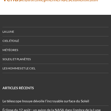
éclipse de Lune
étoile polaire
LA LUNE
CIEL ÉTOILÉ
MÉTÉORES
SOLEIL ET PLANÈTES
LES HOMMES ET LE CIEL
ARTICLES RÉCENTS
Le télescope Inouye dévoile l’incroyable surface du Soleil
Éclipse du 12 août : un avion de la NASA dans l’ombre de la Lune