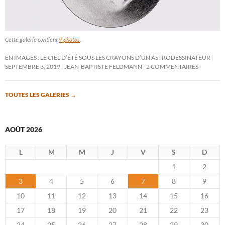
Cette galerie contient
9 photos
.
EN IMAGES : LE CIEL D’ÉTÉ SOUS LES CRAYONS D’UN ASTRODESSINATEUR
SEPTEMBRE 3, 2019
JEAN-BAPTISTE FELDMANN
2 COMMENTAIRES
TOUTES LES GALERIES
→
AOÛT 2026
L
M
M
J
V
S
D
1
2
3
4
5
6
7
8
9
10
11
12
13
14
15
16
17
18
19
20
21
22
23
24
25
26
27
28
29
30