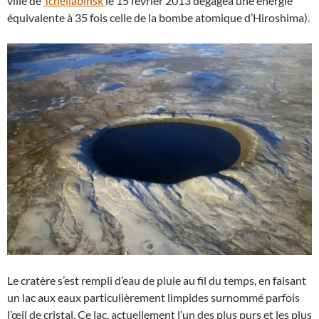
ville de
Tcheliabinsk
le 15 février 2013 dégagea une énergie
équivalente à 35 fois celle de la bombe atomique d’Hiroshima).
Le cratère s’est rempli d’eau de pluie au fil du temps, en faisant
un lac aux eaux particulièrement limpides surnommé parfois
l’œil de cristal. Ce lac, actuellement l’un des plus purs et les plus