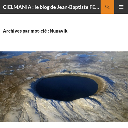
Recherche
CIELMANIA : le blog de Jean-Baptiste FELDMANN, photographe du ciel
ALLER
MENU
AU
PRINCI
CONTENU
Archives par mot-clé : Nunavik