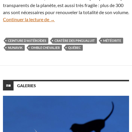
transparents de la planète, est aussi très fragile : plus de 300
ans sont nécessaires pour renouveler la totalité de son volume.
Zoom sur le cratère d’impact des Pingual
Continuer la lecture de
→
CEINTURE D'ASTÉROÏDES
CRATÈRE DES PINGUALUIT
MÉTÉORITE
NUNAVIK
OMBLE CHEVALIER
QUÉBEC
GALERIES