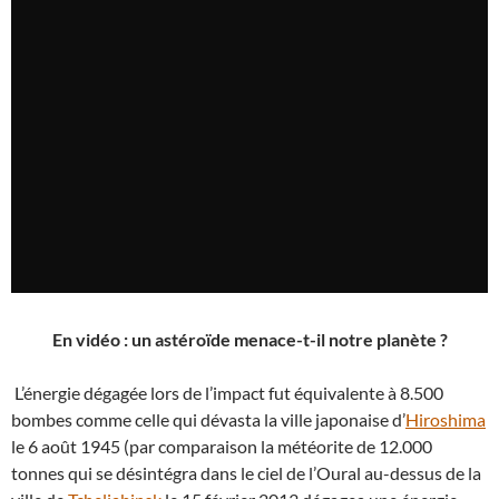
En vidéo : un astéroïde menace-t-il notre planète ?
L’énergie dégagée lors de l’impact fut équivalente à 8.500
bombes comme celle qui dévasta la ville japonaise d’
Hiroshima
le 6 août 1945 (par comparaison la météorite de 12.000
tonnes qui se désintégra dans le ciel de l’Oural au-dessus de la