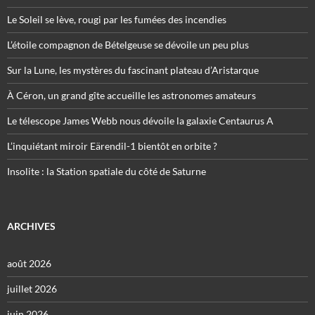
Le Soleil se lève, rougi par les fumées des incendies
L’étoile compagnon de Bételgeuse se dévoile un peu plus
Sur la Lune, les mystères du fascinant plateau d’Aristarque
À Céron, un grand gîte accueille les astronomes amateurs
Le télescope James Webb nous dévoile la galaxie Centaurus A
L’inquiétant miroir Eärendil-1 bientôt en orbite ?
Insolite : la Station spatiale du côté de Saturne
ARCHIVES
août 2026
juillet 2026
juin 2026