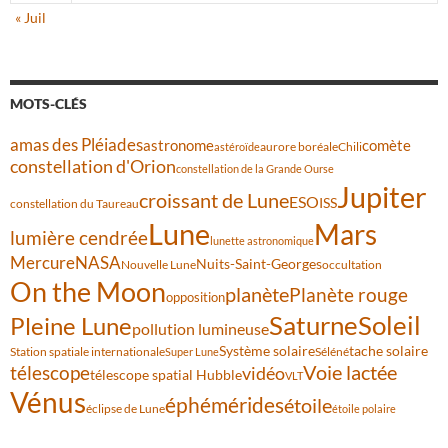
« Juil
MOTS-CLÉS
amas des Pléiades
comète
astronome
aurore boréale
astéroïde
Chili
constellation d'Orion
constellation de la Grande Ourse
Jupiter
croissant de Lune
ESO
ISS
constellation du Taureau
Lune
Mars
lumière cendrée
lunette astronomique
Mercure
NASA
Nuits-Saint-Georges
Nouvelle Lune
occultation
On the Moon
planète
Planète rouge
opposition
Saturne
Soleil
Pleine Lune
pollution lumineuse
Système solaire
tache solaire
Station spatiale internationale
Séléné
Super Lune
Voie lactée
télescope
vidéo
télescope spatial Hubble
VLT
Vénus
éphémérides
étoile
éclipse de Lune
étoile polaire