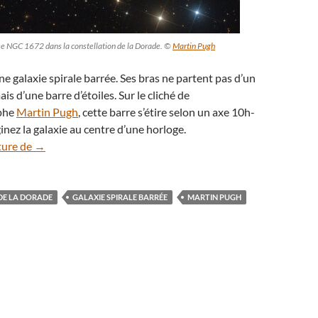
rée NGC 1672 dans la constellation de la Dorade. ©
Martin Pugh
 galaxie spirale barrée. Ses bras ne partent pas d’un
is d’une barre d’étoiles. Sur le cliché de
aphe
Martin Pugh
, cette barre s’étire selon un axe 10h-
inez la galaxie au centre d’une horloge.
Flambée de jeunes étoiles dans la splendide galaxie NGC 
ture de
→
DE LA DORADE
GALAXIE SPIRALE BARRÉE
MARTIN PUGH