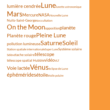
Lune
lumière cendrée
lunette astronomique
Mars
Mercure
NASA
Nouvelle Lune
Nuits-Saint-Georges
occultation
On the Moon
planète
opposition
Pleine Lune
Planète rouge
Saturne
Soleil
pollution lumineuse
Système solaire
Station spatiale internationale
Super Lune
1672
télescope
tache solaire
Séléné
vidéo
télescope spatial Hubble
VLT
Vénus
Voie lactée
éclipse de Lune
éphémérides
étoile
étoile polaire