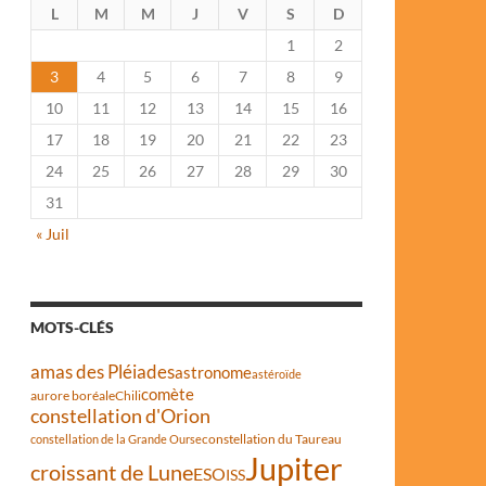
L
M
M
J
V
S
D
1
2
3
4
5
6
7
8
9
10
11
12
13
14
15
16
17
18
19
20
21
22
23
24
25
26
27
28
29
30
31
« Juil
MOTS-CLÉS
amas des Pléiades
astronome
astéroïde
comète
aurore boréale
Chili
constellation d'Orion
constellation du Taureau
constellation de la Grande Ourse
Jupiter
croissant de Lune
ESO
ISS