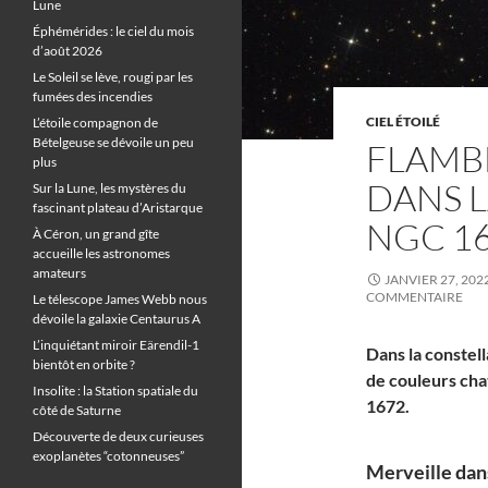
Lune
Éphémérides : le ciel du mois
d’août 2026
Le Soleil se lève, rougi par les
fumées des incendies
CIEL ÉTOILÉ
L’étoile compagnon de
Bételgeuse se dévoile un peu
FLAMBÉ
plus
DANS L
Sur la Lune, les mystères du
fascinant plateau d’Aristarque
NGC 1
À Céron, un grand gîte
accueille les astronomes
amateurs
JANVIER 27, 202
COMMENTAIRE
Le télescope James Webb nous
dévoile la galaxie Centaurus A
L’inquiétant miroir Eärendil-1
Dans la constell
bientôt en orbite ?
de couleurs cha
Insolite : la Station spatiale du
1672.
côté de Saturne
Découverte de deux curieuses
exoplanètes “cotonneuses”
Merveille dans