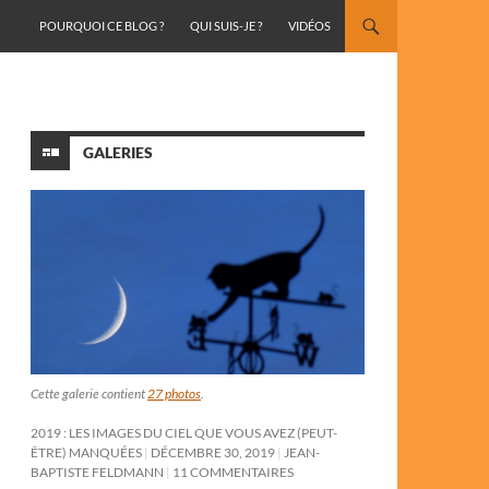
ALLER AU CONTENU
POURQUOI CE BLOG ?
QUI SUIS-JE ?
VIDÉOS
GALERIES
Cette galerie contient
27 photos
.
2019 : LES IMAGES DU CIEL QUE VOUS AVEZ (PEUT-
ÊTRE) MANQUÉES
DÉCEMBRE 30, 2019
JEAN-
BAPTISTE FELDMANN
11 COMMENTAIRES