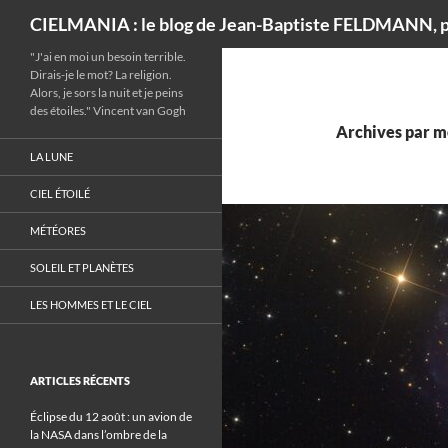
Recherche
CIELMANIA : le blog de Jean-Baptiste FELDMANN, p
"J'ai en moi un besoin terrible.
Dirais-je le mot? La religion.
Alors, je sors la nuit et je peins
des étoiles." Vincent van Gogh
Archives par m
LA LUNE
CIEL ÉTOILÉ
MÉTÉORES
SOLEIL ET PLANÈTES
LES HOMMES ET LE CIEL
ARTICLES RÉCENTS
Éclipse du 12 août : un avion de
la NASA dans l’ombre de la