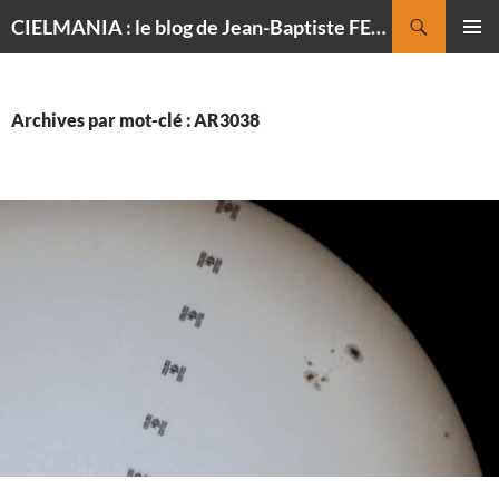
Recherche
CIELMANIA : le blog de Jean-Baptiste FELDMANN, photographe du ciel
ALLER
MENU
AU
PRINCI
CONTENU
Archives par mot-clé : AR3038