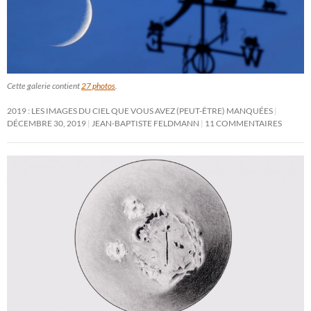
Cette galerie contient
27 photos
.
2019 : LES IMAGES DU CIEL QUE VOUS AVEZ (PEUT-ÊTRE) MANQUÉES
DÉCEMBRE 30, 2019
JEAN-BAPTISTE FELDMANN
11 COMMENTAIRES