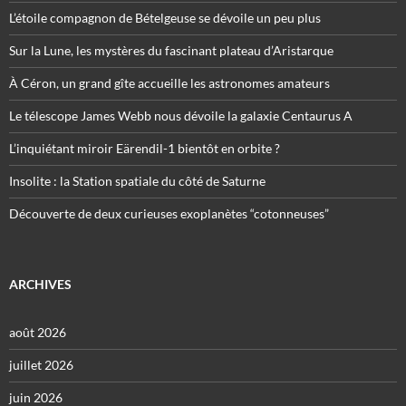
L’étoile compagnon de Bételgeuse se dévoile un peu plus
Sur la Lune, les mystères du fascinant plateau d’Aristarque
À Céron, un grand gîte accueille les astronomes amateurs
Le télescope James Webb nous dévoile la galaxie Centaurus A
L’inquiétant miroir Eärendil-1 bientôt en orbite ?
Insolite : la Station spatiale du côté de Saturne
Découverte de deux curieuses exoplanètes “cotonneuses”
ARCHIVES
août 2026
juillet 2026
juin 2026