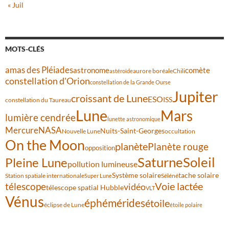
« Juil
MOTS-CLÉS
amas des Pléiades
comète
astronome
aurore boréale
astéroïde
Chili
constellation d'Orion
constellation de la Grande Ourse
Jupiter
croissant de Lune
ESO
ISS
constellation du Taureau
Lune
Mars
lumière cendrée
lunette astronomique
Mercure
NASA
Nuits-Saint-Georges
Nouvelle Lune
occultation
On the Moon
planète
Planète rouge
opposition
Saturne
Soleil
Pleine Lune
pollution lumineuse
Système solaire
tache solaire
Station spatiale internationale
Séléné
Super Lune
Voie lactée
télescope
vidéo
télescope spatial Hubble
VLT
Vénus
éphémérides
étoile
éclipse de Lune
étoile polaire