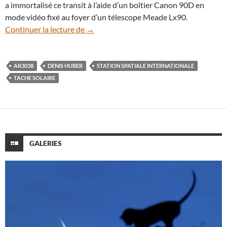
a immortalisé ce transit à l’aide d’un boîtier Canon 90D en
mode vidéo fixé au foyer d’un télescope Meade Lx90.
En vidéo : la Station spatiale et la grand
Continuer la lecture de
→
AR3038
DENIS HUBER
STATION SPATIALE INTERNATIONALE
TACHE SOLAIRE
GALERIES