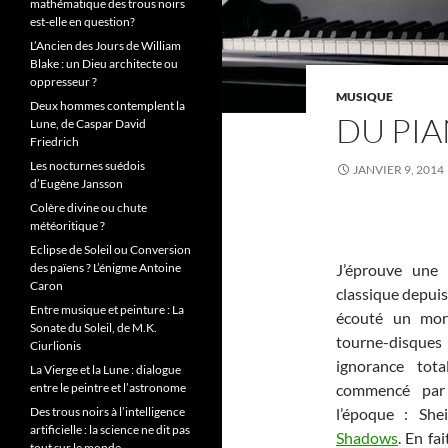
mathématique des trous noirs
est-elle en question?
L’Ancien des Jours de William
Blake : un Dieu architecte ou
oppresseur ?
MUSIQUE
Deux hommes contemplent la
DU PIA
Lune, de Caspar David
Friedrich
Les nocturnes suédois
JANVIER 9, 2014
d’Eugène Jansson
Colère divine ou chute
météoritique ?
Eclipse de Soleil ou Conversion
des païens ? L’énigme Antoine
J’éprouve une
Caron
classique depuis 
Entre musique et peinture : La
écouté un morc
Sonate du Soleil, de M.K.
tourne-disqu
Ciurlionis
ignorance tot
La Vierge et la Lune : dialogue
entre le peintre et l’astronome
commencé par 
Des trous noirs à l’intelligence
l’époque : She
artificielle : la science ne dit pas
Shadows
. En fa
tout sur le monde