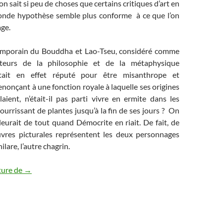
n sait si peu de choses que certains critiques d’art en
conde hypothèse semble plus conforme à ce que l’on
ge.
emporain du Bouddha et Lao-Tseu, considéré comme
ateurs de la philosophie et de la métaphysique
était en effet réputé pour être misanthrope et
nonçant à une fonction royale à laquelle ses origines
elaient, n’était-il pas parti vivre en ermite dans les
urrissant de plantes jusqu’à la fin de ses jours ? On
 pleurait de tout quand Démocrite en riait. De fait, de
res picturales représentent les deux personnages
hilare, l’autre chagrin.
Héraclite, ou la lumière de l’obscur
ture de
→