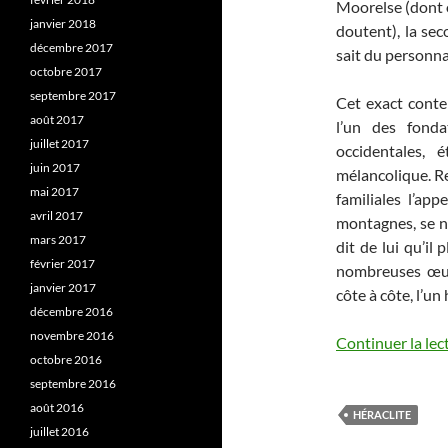
Moorelse (dont o
janvier 2018
doutent), la se
décembre 2017
sait du personna
octobre 2017
septembre 2017
Cet exact cont
août 2017
l’un des fond
juillet 2017
occidentales, 
juin 2017
mélancolique. Re
mai 2017
familiales l’app
avril 2017
montagnes, se no
mars 2017
dit de lui qu’il
février 2017
nombreuses œuv
janvier 2017
côte à côte, l’un 
décembre 2016
novembre 2016
Continuer la lec
octobre 2016
septembre 2016
août 2016
HÉRACLITE
juillet 2016