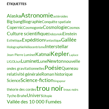
ÉTIQUETTES
Astronomie
Alaska
astéroïdes
Big bang
Biographie
Conquête spatiale
Cosmologie
Copernic
Cosmogonie
Cosmos
Culture scientifique
Einstein
Dobzynski
Galilée
Expédition
Esthétique
Fantastique
Interstellar
Holographie
Héliocentrisme
Kepler
Katmai
Jean-Pierre Luminet
Laplace
Luminet
Newton
Lune
nouvelle
LIGO
Liszt
Poésie
Queneau
ondes gravitationnelles
relativité générale
Roman historique
Science-fiction
Science
Singapour
trou noir
théorie des cordes
trous noirs
Univers
Tycho Brahe
Utopie
Vallée des 10 000 Fumées