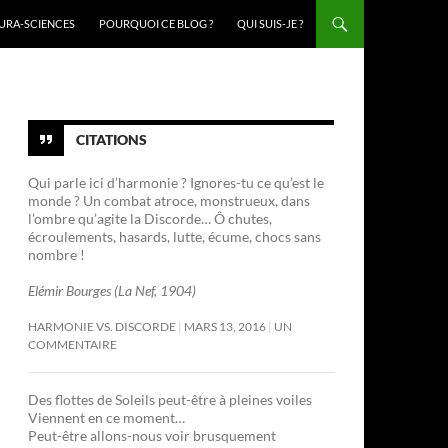
URA-SCIENCES
POURQUOI CE BLOG ?
QUI SUIS-JE ?
CITATIONS
Qui parle ici d’harmonie ? Ignores-tu ce qu’est le
monde ? Un combat atroce, monstrueux, dans
l’ombre qu’agite la Discorde… Ô chutes,
écroulements, hasards, lutte, écume, chocs sans
nombre !
Elémir Bourges (La Nef, 1904)
HARMONIE VS. DISCORDE
MARS 13, 2016
UN
COMMENTAIRE
Des flottes de Soleils peut-être à pleines voiles
Viennent en ce moment…
Peut-être allons-nous voir brusquement