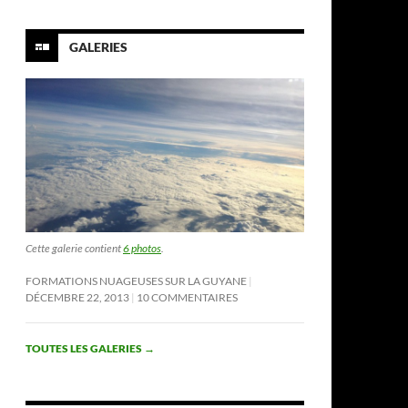
GALERIES
Cette galerie contient
6 photos
.
FORMATIONS NUAGEUSES SUR LA GUYANE
DÉCEMBRE 22, 2013
10 COMMENTAIRES
TOUTES LES GALERIES
→