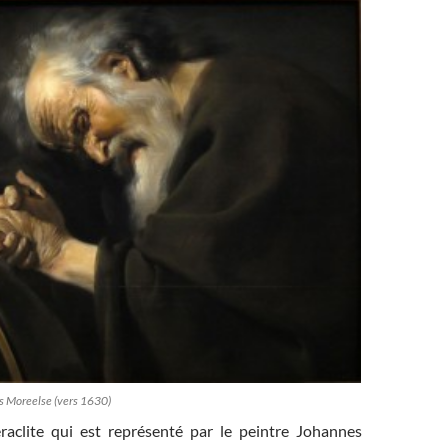
s Moreelse (vers 1630)
éraclite qui est représenté par le peintre Johannes