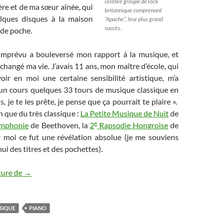
célèbre groupe de rock
re et de ma sœur aînée, qui
britannique comprenant
lques disques à la maison
“Apache”, leur plus grand
succès.
 de poche.
mprévu a bouleversé mon rapport à la musique, et
 changé ma vie. J’avais 11 ans, mon maître d’école, qui
oir en moi une certaine sensibilité artistique, m’a
d’un cours quelques 33 tours de musique classique en
, je te les prête, je pense que ça pourrait te plaire ».
en que du très classique :
La Petite Musique de Nuit
de
e
mphonie
de Beethoven, la
2
Rapsodie Hongroise
de
r moi ce fut une révélation absolue (je me souviens
ui des titres et des pochettes).
Du piano aux étoiles (1/3)
ture de
→
SIQUE
PIANO