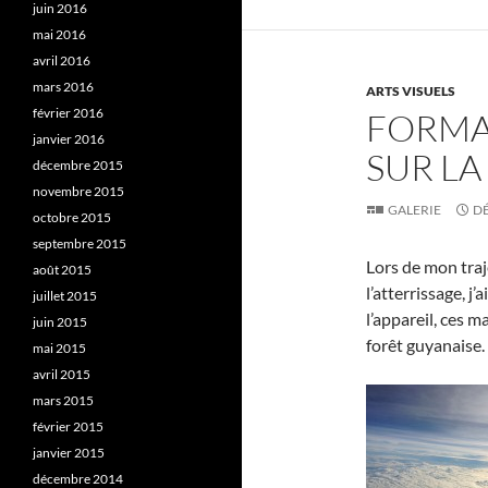
juin 2016
mai 2016
avril 2016
mars 2016
ARTS VISUELS
février 2016
FORMA
janvier 2016
SUR L
décembre 2015
novembre 2015
GALERIE
DÉ
octobre 2015
septembre 2015
Lors de mon traj
août 2015
l’atterrissage, 
juillet 2015
l’appareil, ces 
juin 2015
forêt guyanaise.
mai 2015
avril 2015
mars 2015
février 2015
janvier 2015
décembre 2014