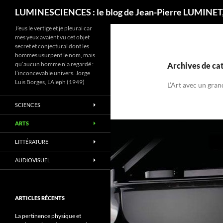
Recherche
LUMINESCIENCES : le blog de Jean-Pierre LUMINET,
J’eus le vertige et je pleurai car
mes yeux avaient vu cet objet
secret et conjectural dont les
hommes usurpent le nom, mais
qu’aucun homme n’a regardé :
Archives de cat
l’inconcevable univers. Jorge
Luis Borges, L’Aleph (1949)
L’Art avec un gran
SCIENCES
ARTS
LITTÉRATURE
AUDIOVISUEL
ARTICLES RÉCENTS
La pertinence physique et