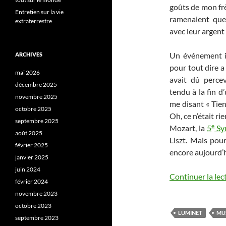
goûts de mon frè
Entretien sur la vie
ramenaient que
extraterrestre
avec leur argent
Un événement i
ARCHIVES
pour tout dire a
mai 2026
avait dû percev
décembre 2025
tendu à la fin 
novembre 2025
me disant « Tiens
octobre 2025
Oh, ce n’était ri
septembre 2025
e
Mozart, la
5
Sy
août 2025
Liszt. Mais pou
février 2025
encore aujourd’h
janvier 2025
juin 2024
Continuer la lec
février 2024
novembre 2023
octobre 2023
LUMINET
MU
septembre 2023