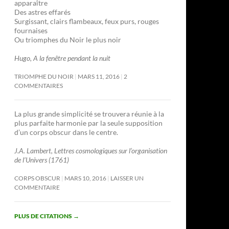
apparaître
Des astres effarés
Surgissant, clairs flambeaux, feux purs, rouges
fournaises
Ou triomphes du Noir le plus noir
Hugo, A la fenêtre pendant la nuit
TRIOMPHE DU NOIR
MARS 11, 2016
2
COMMENTAIRES
La plus grande simplicité se trouvera réunie à la
plus parfaite harmonie par la seule supposition
d’un corps obscur dans le centre.
J.A. Lambert, Lettres cosmologiques sur l’organisation
de l’Univers (1761)
CORPS OBSCUR
MARS 10, 2016
LAISSER UN
COMMENTAIRE
PLUS DE CITATIONS
→