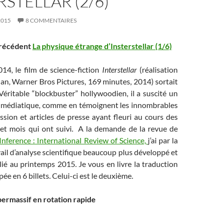
RSTELLAR (2/6)
2015
8 COMMENTAIRES
 précédent
La physique étrange d’Insterstellar (1/6)
4, le film de science-fiction
Interstellar
(réalisation
an, Warner Bros Pictures, 169 minutes, 2014) sortait
Véritable “blockbuster” hollywoodien, il a suscité un
 médiatique, comme en témoignent les innombrables
sion et articles de presse ayant fleuri au cours des
 et mois qui ont suivi. A la demande de la revue de
Inference : International Review of Science,
j’ai par la
avail d’analyse scientifique beaucoup plus développé et
ié au printemps 2015. Je vous en livre la traduction
ée en 6 billets. Celui-ci est le deuxième.
permassif en rotation rapide