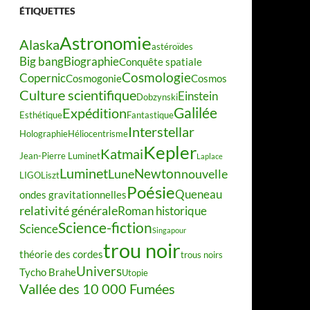
ÉTIQUETTES
Astronomie
Alaska
astéroïdes
Big bang
Biographie
Conquête spatiale
Cosmologie
Copernic
Cosmogonie
Cosmos
Culture scientifique
Einstein
Dobzynski
Galilée
Expédition
Esthétique
Fantastique
Interstellar
Holographie
Héliocentrisme
Kepler
Katmai
Jean-Pierre Luminet
Laplace
Luminet
Newton
Lune
nouvelle
LIGO
Liszt
Poésie
Queneau
ondes gravitationnelles
relativité générale
Roman historique
Science-fiction
Science
Singapour
trou noir
théorie des cordes
trous noirs
Univers
Tycho Brahe
Utopie
Vallée des 10 000 Fumées