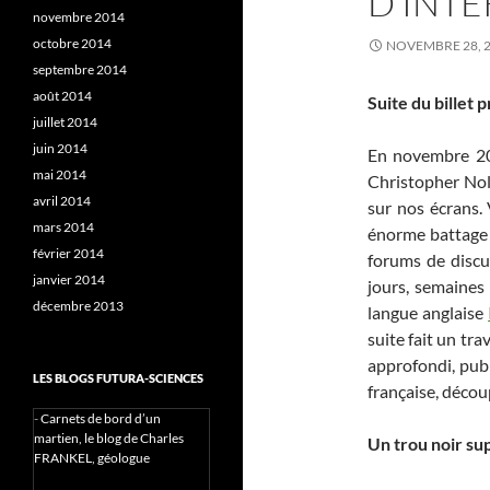
D’INTE
novembre 2014
octobre 2014
NOVEMBRE 28, 
septembre 2014
août 2014
Suite du billet
juillet 2014
juin 2014
En novembre 201
mai 2014
Christopher Nol
avril 2014
sur nos écrans. 
mars 2014
énorme battage
février 2014
forums de discus
janvier 2014
jours, semaines
décembre 2013
langue anglaise
suite fait un tr
approfondi, publ
LES BLOGS FUTURA-SCIENCES
française, découp
-
Carnets de bord d’un
martien, le blog de Charles
Un trou noir su
FRANKEL, géologue