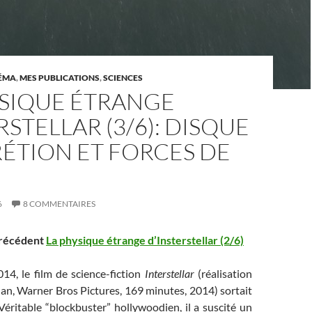
ÉMA
,
MES PUBLICATIONS
,
SCIENCES
YSIQUE ÉTRANGE
RSTELLAR (3/6): DISQUE
ÉTION ET FORCES DE
6
8 COMMENTAIRES
 précédent
La physique étrange d’Insterstellar (2/6)
4, le film de science-fiction
Interstellar
(réalisation
an, Warner Bros Pictures, 169 minutes, 2014) sortait
Véritable “blockbuster” hollywoodien, il a suscité un