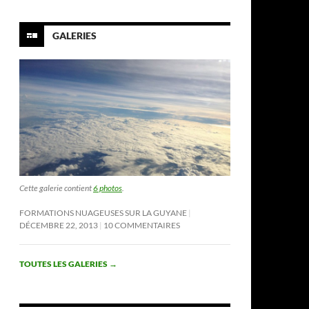
GALERIES
Cette galerie contient
6 photos
.
FORMATIONS NUAGEUSES SUR LA GUYANE
DÉCEMBRE 22, 2013
10 COMMENTAIRES
TOUTES LES GALERIES
→