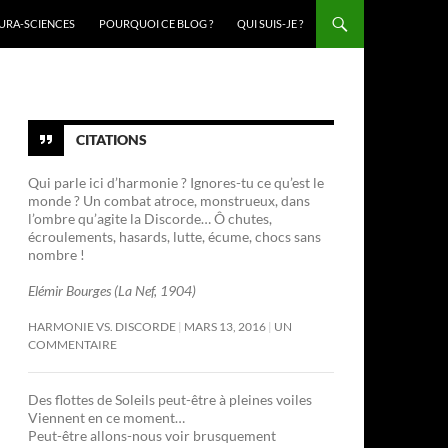
URA-SCIENCES
POURQUOI CE BLOG ?
QUI SUIS-JE ?
CITATIONS
Qui parle ici d’harmonie ? Ignores-tu ce qu’est le
monde ? Un combat atroce, monstrueux, dans
l’ombre qu’agite la Discorde… Ô chutes,
écroulements, hasards, lutte, écume, chocs sans
nombre !
Elémir Bourges (La Nef, 1904)
HARMONIE VS. DISCORDE
MARS 13, 2016
UN
COMMENTAIRE
Des flottes de Soleils peut-être à pleines voiles
Viennent en ce moment…
Peut-être allons-nous voir brusquement