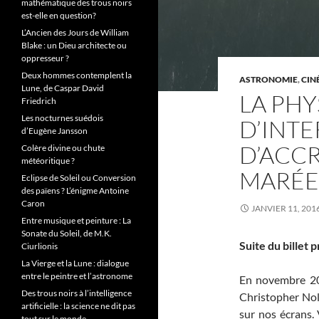
mathématique des trous noirs
est-elle en question?
L’Ancien des Jours de William
Blake : un Dieu architecte ou
oppresseur ?
Deux hommes contemplent la
ASTRONOMIE
,
CIN
Lune, de Caspar David
LA PH
Friedrich
Les nocturnes suédois
D’INTE
d’Eugène Jansson
D’ACCR
Colère divine ou chute
météoritique ?
MARÉE
Eclipse de Soleil ou Conversion
des païens ? L’énigme Antoine
Caron
JANVIER 11, 201
Entre musique et peinture : La
Sonate du Soleil, de M.K.
Suite du billet
Ciurlionis
La Vierge et la Lune : dialogue
entre le peintre et l’astronome
En novembre 201
Des trous noirs à l’intelligence
Christopher Nol
artificielle : la science ne dit pas
sur nos écrans. 
tout sur le monde