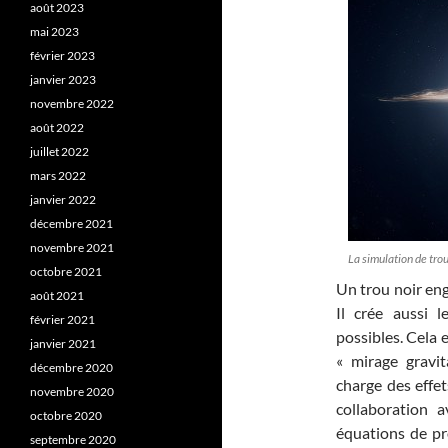
août 2023
mai 2023
février 2023
janvier 2023
novembre 2022
août 2022
juillet 2022
mars 2022
janvier 2022
décembre 2021
novembre 2021
La simulation de trou
octobre 2021
Un trou noir en
août 2021
Il crée aussi 
février 2021
possibles. Cela 
janvier 2021
« mirage gravit
décembre 2020
charge des effet
novembre 2020
collaboration a
octobre 2020
équations de pr
septembre 2020