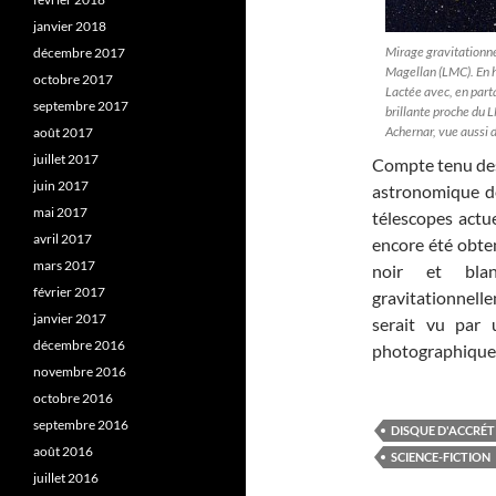
janvier 2018
Mirage gravitationnel
décembre 2017
Magellan (LMC). En h
octobre 2017
Lactée avec, en parta
septembre 2017
brillante proche du L
Achernar, vue aussi 
août 2017
juillet 2017
Compte tenu des
juin 2017
astronomique de
mai 2017
télescopes actue
avril 2017
encore été obt
mars 2017
noir et blan
février 2017
gravitationnell
janvier 2017
serait vu par 
décembre 2016
photographique
novembre 2016
octobre 2016
septembre 2016
DISQUE D'ACCRÉT
août 2016
SCIENCE-FICTION
juillet 2016