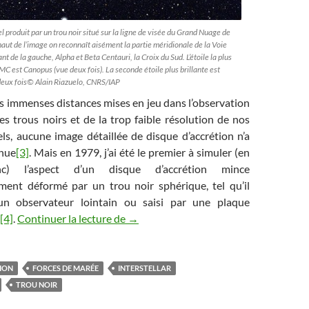
 produit par un trou noir situé sur la ligne de visée du Grand Nuage de
aut de l’image on reconnaît aisément la partie méridionale de la Voie
nt de la gauche, Alpha et Beta Centauri, la Croix du Sud. L’étoile la plus
MC est Canopus (vue deux fois). La seconde étoile plus brillante est
deux fois© Alain Riazuelo, CNRS/IAP
 immenses distances mises en jeu dans l’observation
s trous noirs et de la trop faible résolution de nos
ls, aucune image détaillée de disque d’accrétion n’a
enue
[3]
. Mais en 1979, j’ai été le premier à simuler (en
c) l’aspect d’un disque d’accrétion mince
ement déformé par un trou noir sphérique, tel qu’il
un observateur lointain ou saisi par une plaque
La physique étrange d’Interstellar (3/6
[4]
.
Continuer la lecture de
→
ION
FORCES DE MARÉE
INTERSTELLAR
TROU NOIR