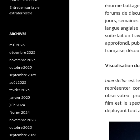
énorme battage
Entretien sur la vie
forums de discus
extraterrestre
jours, semaines
langue anglaise
ARCHIVES
suite fait un tr
approfondi, publ
mai 2026
française, découp
décembre 2025
novembre 2025
Visualisation du
octobre 2025
septembre 2025
Interstellar
est l
août 2025
représenter cor
février 2025
observateur pro
janvier 2025
film est le spe
juin 2024
déployant tout a
février 2024
novembre 2023
octobre 2023
septembre 2023