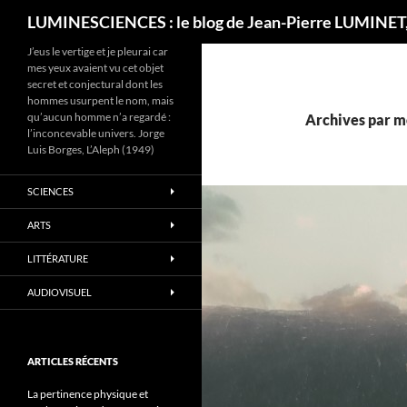
Recherche
LUMINESCIENCES : le blog de Jean-Pierre LUMINET,
J’eus le vertige et je pleurai car
mes yeux avaient vu cet objet
secret et conjectural dont les
hommes usurpent le nom, mais
qu’aucun homme n’a regardé :
Archives par mo
l’inconcevable univers. Jorge
Luis Borges, L’Aleph (1949)
SCIENCES
ARTS
LITTÉRATURE
AUDIOVISUEL
ARTICLES RÉCENTS
La pertinence physique et