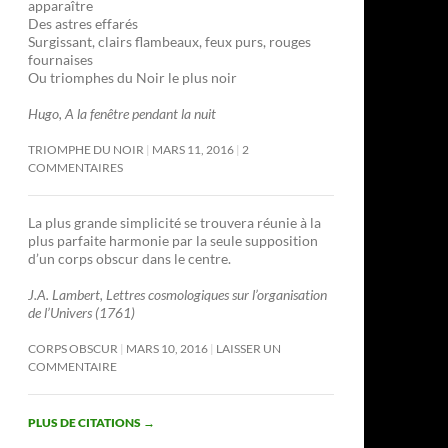
apparaître
Des astres effarés
Surgissant, clairs flambeaux, feux purs, rouges
fournaises
Ou triomphes du Noir le plus noir
Hugo, A la fenêtre pendant la nuit
TRIOMPHE DU NOIR
MARS 11, 2016
2
COMMENTAIRES
La plus grande simplicité se trouvera réunie à la
plus parfaite harmonie par la seule supposition
d’un corps obscur dans le centre.
J.A. Lambert, Lettres cosmologiques sur l’organisation
de l’Univers (1761)
CORPS OBSCUR
MARS 10, 2016
LAISSER UN
COMMENTAIRE
PLUS DE CITATIONS
→