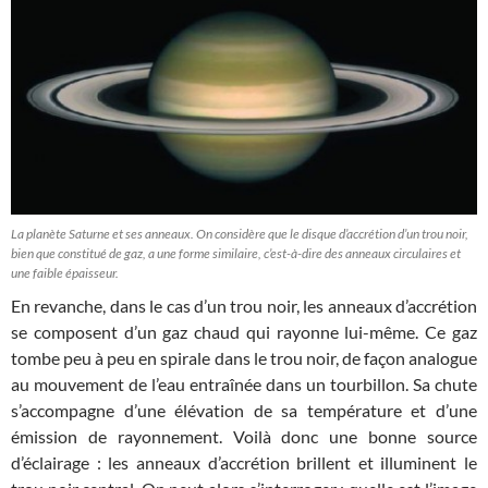
La planète Saturne et ses anneaux. On considère que le disque d’accrétion d’un trou noir,
bien que constitué de gaz, a une forme similaire, c’est-à-dire des anneaux circulaires et
une faible épaisseur.
En revanche, dans le cas d’un trou noir, les anneaux d’accrétion
se composent d’un gaz chaud qui rayonne lui-même. Ce gaz
tombe peu à peu en spirale dans le trou noir, de façon analogue
au mouvement de l’eau entraînée dans un tourbillon. Sa chute
s’accompagne d’une élévation de sa température et d’une
émission de rayonnement. Voilà donc une bonne source
d’éclairage : les anneaux d’accrétion brillent et illuminent le