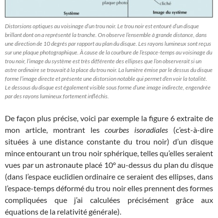
Distorsions optiques au voisinage d’un trou noir. Le trou noir est entouré d’un disque
brillant dont on a représenté la tranche. On observe l’ensemble à grande distance, dans
une direction de 10 degrés par rapport au plan du disque. Les rayons lumineux sont reçus
sur une plaque photographique. À cause de la courbure de l’espace-temps au voisinage du
trou noir, l’image du système est très différente des ellipses que l’on observerait si un
astre ordinaire se trouvait à la place du trou noir. La lumière émise par le dessus du disque
forme l’image directe et présente une distorsion notable qui permet d’en voir la totalité.
Le dessous du disque est également visible sous forme d’une image indirecte, engendrée
par des rayons lumineux fortement infléchis.
De façon plus précise, voici par exemple la figure 6 extraite de
mon article, montrant les
courbes isoradiales
(c’est-à-dire
situées à une distance constante du trou noir) d’un disque
mince entourant un trou noir sphérique, telles qu’elles seraient
vues par un astronaute placé 10° au-dessus du plan du disque
(dans l’espace euclidien ordinaire ce seraient des ellipses, dans
l’espace-temps déformé du trou noir elles prennent des formes
compliquées que j’ai calculées précisément grâce aux
équations de la relativité générale).