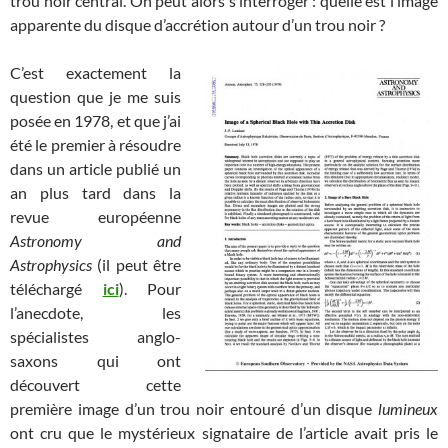
trou noir central. On peut alors s’interroger : quelle est l’image
apparente du disque d’accrétion autour d’un trou noir ?
C’est exactement la
question que je me suis
posée en 1978, et que j’ai
été le premier à résoudre
dans un article publié un
an plus tard dans la
revue européenne
Astronomy and
Astrophysics
(il peut être
téléchargé
ici
). Pour
l’anecdote, les
spécialistes anglo-
saxons qui ont
découvert cette
première image d’un trou noir entouré d’un disque
lumineux
ont cru que le mystérieux signataire de l’article avait pris le