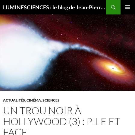
Recherche
LUMINESCIENCES : le blog de Jean-Pierre LUMINET, astrophysicien
ALLER
MENU
AU
PRINCI
CONTENU
ACTUALITÉS
,
CINÉMA
,
SCIENCES
UN TROU NOIR À
HOLLYWOOD (3) : PILE ET
FACE