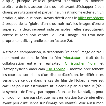
disque, puisque ceux-ci peuvent s’enrouler un nombre
arbitraire de fois autour du trou noir avant d’échapper à son
champ gravitationnel et parvenir à un astronome extérieur. En
pratique, ainsi que nous l’avons décrit dans le
billet précédent
à propos de la “gloire d’un trou noir nu”, les images d’ordre
supérieur à deux seraient indiscernables : elles s’agglutinent
contre le rond noir central, qui est l’image du trou noir
proprement dit, agrandie par un facteur 2,6.
A titre de comparaison, la désormais “célèbre” image de trou
noir montrée dans le film du film
Interstellar
– fruit de la
collaboration entre le réalisateur
Christopher Nolan
et
l’astrophysicien américain
Kip Thorne
– montre précisément
les courbes isoradiales d’un disque d’acrétion, les différences
venant de ce que dans le cas du film de Nolan, la vue est
calculée pour un astronaute situé
dans
le plan du disque (d’où
la symétrie de l’image par rapport à un axe horizontal), et pour
un trou noir non pas statique mais en rotation (ce dernier effet
ayant peu d’influence sur l’image résultante). Voir aussi mon