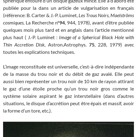
sphérique entouré d’un disque gazeux mince. Elle a d’abord été
publiée pour la dans un article de vulgarisation en français
(référence: B. Carter & J.-P. Luminet,
Les Trous Noirs, Maelströms
cosmiques,
La Recherche n°
94
, 944, 1978), avant d’être publiée
quelques mois plus tard et en anglais dans l’article mentionné
plus haut ( J.-P. Luminet :
Image of a Spherical Black Hole with
Thin Accretion Disk,
Astron.Astrophys.
75
, 228, 1979) avec
toutes les explications techniques.
L’image reconstituée est universelle, c’est-à-dire indépendante
de la masse du trou noir et du débit de gaz avalé. Elle peut
aussi bien représenter un trou noir de 10 km de rayon attirant
le gaz d’une étoile proche qu’un trou noir gros comme le
système solaire aspirant le gaz interstellaire (dans d’autres
situations, le disque d’accrétion peut être épais et massif, avoir
la forme d’un tore, etc.).