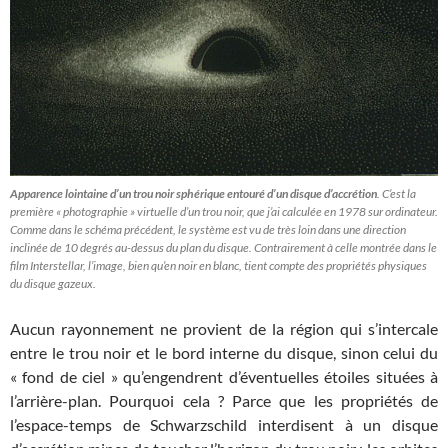
Apparence lointaine d’un trou noir sphérique entouré d’un disque d’accrétion
. C’est la
première « photographie » virtuelle d’un trou noir, que j’ai calculée en 1978 sur ordinateur.
Comme dans le schéma précédent, le système est vu de très loin dans une direction
inclinée de 10 degrés au-dessus du plan du disque. Contrairement à celle montrée dans le
film Interstellar, l’image, bien qu’en noir en blanc, tient compte des propriétés physiques
du disque gazeux.
Aucun rayonnement ne provient de la région qui s’intercale
entre le trou noir et le bord interne du disque, sinon celui du
« fond de ciel » qu’engendrent d’éventuelles étoiles situées à
l’arrière-plan. Pourquoi cela ? Parce que les propriétés de
l’espace-temps de Schwarzschild interdisent à un disque