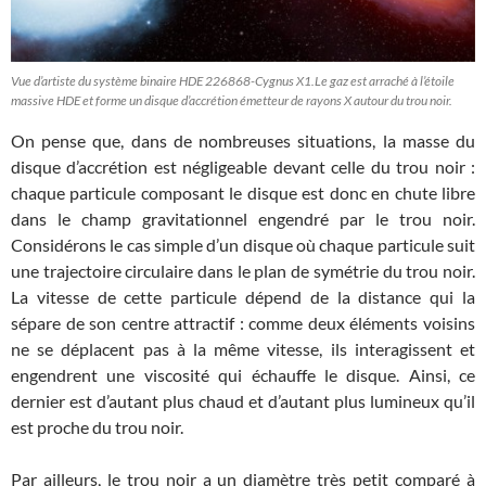
Vue d’artiste du système binaire HDE 226868-Cygnus X1.Le gaz est arraché à l’étoile
massive HDE et forme un disque d’accrétion émetteur de rayons X autour du trou noir.
On pense que, dans de nombreuses situations, la masse du
disque d’accrétion est négligeable devant celle du trou noir :
chaque particule composant le disque est donc en chute libre
dans le champ gravitationnel engendré par le trou noir.
Considérons le cas simple d’un disque où chaque particule suit
une trajectoire circulaire dans le plan de symétrie du trou noir.
La vitesse de cette particule dépend de la distance qui la
sépare de son centre attractif : comme deux éléments voisins
ne se déplacent pas à la même vitesse, ils interagissent et
engendrent une viscosité qui échauffe le disque. Ainsi, ce
dernier est d’autant plus chaud et d’autant plus lumineux qu’il
est proche du trou noir.
Par ailleurs, le trou noir a un diamètre très petit comparé à