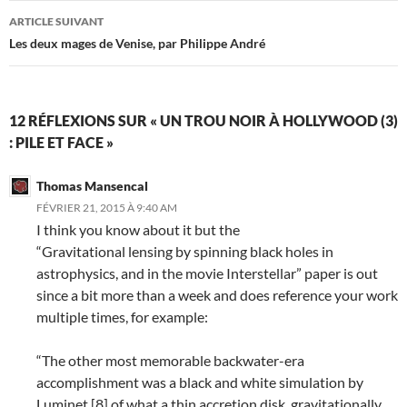
articles
ARTICLE SUIVANT
Les deux mages de Venise, par Philippe André
12 RÉFLEXIONS SUR « UN TROU NOIR À HOLLYWOOD (3)
: PILE ET FACE »
Thomas Mansencal
FÉVRIER 21, 2015 À 9:40 AM
I think you know about it but the
“Gravitational lensing by spinning black holes in
astrophysics, and in the movie Interstellar” paper is out
since a bit more than a week and does reference your work
multiple times, for example:
“The other most memorable backwater-era
accomplishment was a black and white simulation by
Luminet [8] of what a thin accretion disk, gravitationally