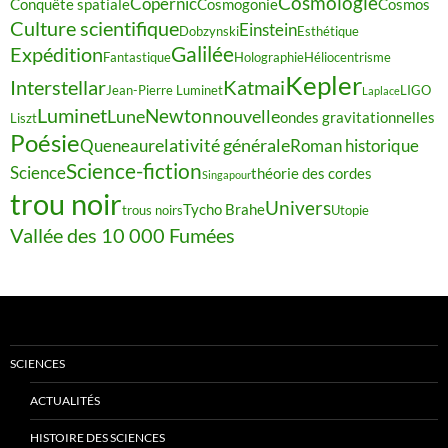
Cosmologie
Copernic
Conquête spatiale
Cosmogonie
Cosmos
Culture scientifique
Einstein
Dobzynski
Esthétique
Galilée
Expédition
Fantastique
Holographie
Héliocentrisme
Kepler
Interstellar
Katmai
Jean-Pierre Luminet
LIGO
Laplace
Luminet
Newton
Lune
nouvelle
ondes gravitationnelles
Liszt
Poésie
relativité générale
Queneau
Roman historique
Science-fiction
Science
théorie des cordes
Singapour
trou noir
Univers
Tycho Brahe
trous noirs
Utopie
Vallée des 10 000 Fumées
SCIENCES
ACTUALITÉS
HISTOIRE DES SCIENCES