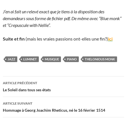
J’en ai fait un relevé exact que je tiens à la disposition des
demandeurs sous forme de fichier pdf. De même avec “Blue monk”
et “Crepuscule with Nellie”.
Suite et fin
(mais les vraies passions ont-elles une fin?)
ici
JAZZ
LUMINET
MUSIQUE
PIANO
THELONIOUS MONK
Navigation
ARTICLE PRÉCÉDENT
des
Le Soleil dans tous ses états
articles
ARTICLE SUIVANT
Hommage à Georg Joachim Rheticus, né le 16 février 1514