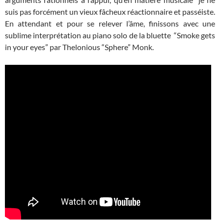
suis pas forcément un vieux fâcheux réactionnaire et passéiste.
En attendant et pour se relever l’âme, finissons avec une
sublime interprétation au piano solo de la bluette “Smoke gets
in your eyes” par Thelonious “Sphere” Monk.