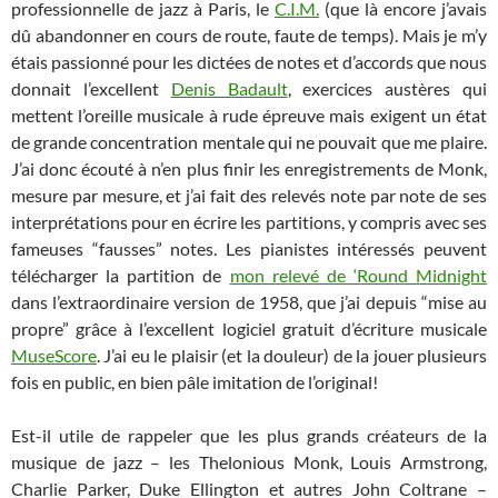
professionnelle de jazz à Paris, le
C.I.M.
(que là encore j’avais
dû abandonner en cours de route, faute de temps). Mais je m’y
étais passionné pour les dictées de notes et d’accords que nous
donnait l’excellent
Denis Badault
, exercices austères qui
mettent l’oreille musicale à rude épreuve mais exigent un état
de grande concentration mentale qui ne pouvait que me plaire.
J’ai donc écouté à n’en plus finir les enregistrements de Monk,
mesure par mesure, et j’ai fait des relevés note par note de ses
interprétations pour en écrire les partitions, y compris avec ses
fameuses “fausses” notes. Les pianistes intéressés peuvent
télécharger la partition de
mon relevé de ‘Round Midnight
dans l’extraordinaire version de 1958, que j’ai depuis “mise au
propre” grâce à l’excellent logiciel gratuit d’écriture musicale
MuseScore
. J’ai eu le plaisir (et la douleur) de la jouer plusieurs
fois en public, en bien pâle imitation de l’original!
Est-il utile de rappeler que les plus grands créateurs de la
musique de jazz – les Thelonious Monk, Louis Armstrong,
Charlie Parker, Duke Ellington et autres John Coltrane –