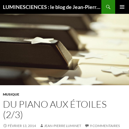
Recherche
LUMINESCIENCES : le blog de Jean-Pierre LUMINET, astrophysicien
ALLER
MENU
AU
PRINCI
CONTENU
MUSIQUE
DU PIANO AUX ÉTOILES
(2/3)
FÉVRIER 13, 2014
JEAN-PIERRE LUMINET
9 COMMENTAIRES