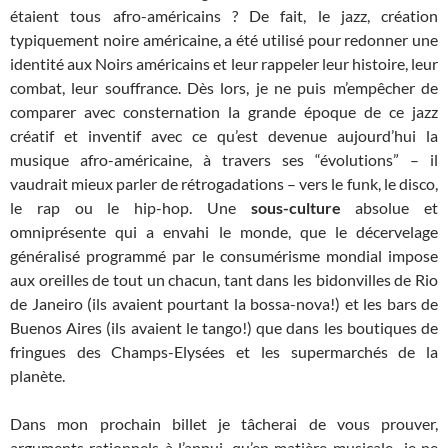
étaient tous afro-américains ? De fait, le jazz, création
typiquement noire américaine, a été utilisé pour redonner une
identité aux Noirs américains et leur rappeler leur histoire, leur
combat, leur souffrance. Dès lors, je ne puis m’empêcher de
comparer avec consternation la grande époque de ce jazz
créatif et inventif avec ce qu’est devenue aujourd’hui la
musique afro-américaine, à travers ses “évolutions” – il
vaudrait mieux parler de rétrogadations – vers le funk, le disco,
le rap ou le hip-hop. Une
sous-culture
absolue et
omniprésente qui a envahi le monde, que le décervelage
généralisé programmé par le consumérisme mondial impose
aux oreilles de tout un chacun, tant dans les bidonvilles de Rio
de Janeiro (ils avaient pourtant la bossa-nova!) et les bars de
Buenos Aires (ils avaient le tango!) que dans les boutiques de
fringues des Champs-Elysées et les supermarchés de la
planète.
Dans mon prochain billet je tâcherai de vous prouver,
arguments rationnels à l’appui, qu’en matière musicale je ne