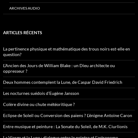
ARCHIVES AUDIO
ARTICLES RÉCENTS
La pertinence physique et mathématique des trous noirs est-elle en
question?
L’Ancien des Jours de William Blake : un Dieu architecte ou
oppresseur ?
Deux hommes contemplent la Lune, de Caspar David Friedrich
Les nocturnes suédois d’Eugène Jansson
Colère divine ou chute météoritique ?
Eclipse de Soleil ou Conversion des païens ? L’énigme Antoine Caron
Entre musique et peinture : La Sonate du Soleil, de M.K. Ciurlionis
La Vierge et la Lune : dialogue entre le peintre et l’astronome