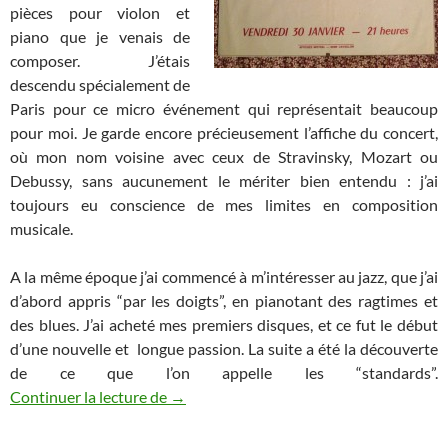
pièces pour violon et
piano que je venais de
composer. J’étais
descendu spécialement de
Paris pour ce micro événement qui représentait beaucoup
pour moi. Je garde encore précieusement l’affiche du concert,
où mon nom voisine avec ceux de Stravinsky, Mozart ou
Debussy, sans aucunement le mériter bien entendu : j’ai
toujours eu conscience de mes limites en composition
musicale.
A la même époque j’ai commencé à m’intéresser au jazz, que j’ai
d’abord appris “par les doigts”, en pianotant des ragtimes et
des blues. J’ai acheté mes premiers disques, et ce fut le début
d’une nouvelle et longue passion. La suite a été la découverte
de ce que l’on appelle les “standards”.
Du piano aux étoiles (2/3)
Continuer la lecture de
→