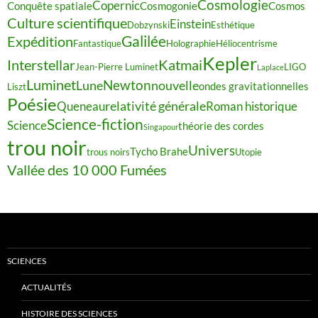
Cosmologie
Copernic
Conquête spatiale
Cosmogonie
Cosmos
Culture scientifique
Einstein
Dobzynski
Esthétique
Galilée
Expédition
Fantastique
Holographie
Héliocentrisme
Kepler
Interstellar
Katmai
Jean-Pierre Luminet
LIGO
Laplace
Luminet
Newton
Lune
nouvelle
ondes gravitationnelles
Liszt
Poésie
relativité générale
Queneau
Roman historique
Science-fiction
Science
théorie des cordes
Singapour
trou noir
Univers
Tycho Brahe
trous noirs
Utopie
Vallée des 10 000 Fumées
SCIENCES
ACTUALITÉS
HISTOIRE DES SCIENCES