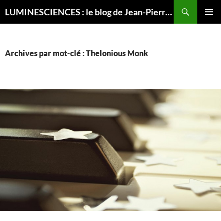
Recherche
LUMINESCIENCES : le blog de Jean-Pierre LUMINET, astrophysicien
ALLER
MENU
AU
PRINCI
CONTENU
Archives par mot-clé : Thelonious Monk