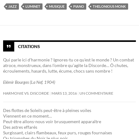
JAZZ
LUMINET
MUSIQUE
PIANO
THELONIOUS MONK
CITATIONS
Qui parle ici d’harmonie ? Ignores-tu ce qu’est le monde ? Un combat
atroce, monstrueux, dans l’ombre qu’agite la Discorde… Ô chutes,
écroulements, hasards, lutte, écume, chocs sans nombre !
Elémir Bourges (La Nef, 1904)
HARMONIE VS. DISCORDE
MARS 13, 2016
UN COMMENTAIRE
Des flottes de Soleils peut-être à pleines voiles
Viennent en ce moment…
Peut-être allons-nous voir brusquement apparaître
Des astres effarés
Surgissant, clairs flambeaux, feux purs, rouges fournaises
Ou triomphes du Noir le plus noir