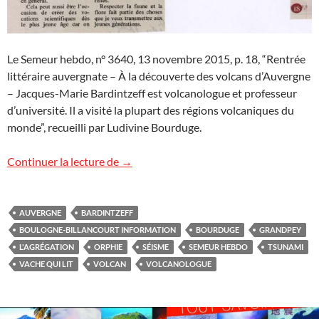
Le Semeur hebdo, n° 3640, 13 novembre 2015, p. 18, “Rentrée
littéraire auvergnate – À la découverte des volcans d’Auvergne
– Jacques-Marie Bardintzeff est volcanologue et professeur
d’université. Il a visité la plupart des régions volcaniques du
monde”, recueilli par Ludivine Bourduge.
Analyses d’ouvrages
Continuer la lecture de
→
AUVERGNE
BARDINTZEFF
BOULOGNE-BILLANCOURT INFORMATION
BOURDUGE
GRANDPEY
L'AGRÉGATION
ORPHIE
SÉISME
SEMEUR HEBDO
TSUNAMI
VACHE QUI LIT
VOLCAN
VOLCANOLOGUE