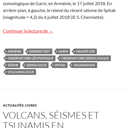
sismologique de Garni, en Arménie, le 17 juillet 2018. En
arrière-plan, à gauche, le relevé du récent séisme de Spitak
(magnitude = 4,3) du 6 juillet 2018 (© S. Chermette).
Observatoire sismologique de Garni, Ar
Continuer la lecture de
→
ARMÉNIE
BARDINTZEFF
GARNI
MAGNITUDE
OBSERVATOIRE GÉOPHYSIQUE
OBSERVATOIRE SISMOLOGIQUE
SÉISME
SISMOLOGUE
SPITAK
VAGHARSHAK
VOLCANOLOGUE
ACTUALITÉS
,
LIVRES
VOLCANS, SÉISMES ET
TSUNAMIS EN