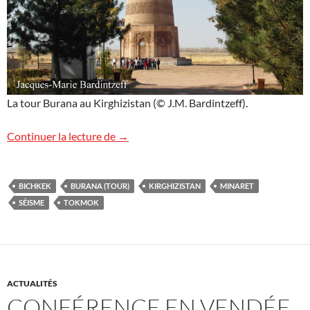
La tour Burana au Kirghizistan (© J.M. Bardintzeff).
Tour Burana
Continuer la lecture de
→
BICHKEK
BURANA (TOUR)
KIRGHIZISTAN
MINARET
SÉISME
TOKMOK
ACTUALITÉS
CONFÉRENCE EN VENDÉE