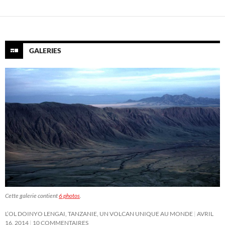
articles
GALERIES
Cette galerie contient
6 photos
.
L’OL DOINYO LENGAI, TANZANIE, UN VOLCAN UNIQUE AU MONDE
AVRIL
16, 2014
10 COMMENTAIRES