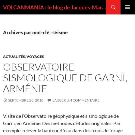
Recherche
VOLCANMANIA : le blog de Jacques-Marie BARDINTZEFF, volcanologue
ALLER
MENU
AU
PRINCI
CONTENU
Archives par mot-clé : séisme
ACTUALITÉS
,
VOYAGES
OBSERVATOIRE
SISMOLOGIQUE DE GARNI,
ARMÉNIE
SEPTEMBRE 28, 2018
LAISSER UN COMMENTAIRE
Visite de l’Observatoire géophysique et sismologique de
Garni, en Arménie. Des méthodes d’études originales. Par
exemple, relever la hauteur d ‘eau dans des trous de forage