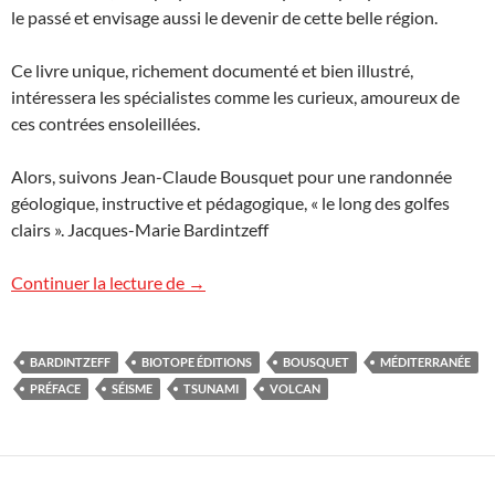
le passé et envisage aussi le devenir de cette belle région.
Ce livre unique, richement documenté et bien illustré,
intéressera les spécialistes comme les curieux, amoureux de
ces contrées ensoleillées.
Alors, suivons Jean-Claude Bousquet pour une randonnée
géologique, instructive et pédagogique, « le long des golfes
clairs ». Jacques-Marie Bardintzeff
Volcans, séismes et tsunamis en Médite
Continuer la lecture de
→
BARDINTZEFF
BIOTOPE ÉDITIONS
BOUSQUET
MÉDITERRANÉE
PRÉFACE
SÉISME
TSUNAMI
VOLCAN