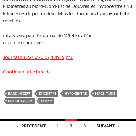
kilomètres au Nord-Nord-Est de Douvres, et l’hypocentre à 13
kilomètres de profondeur. Mais les dormeurs français ont été
réveillés…
interviewé pour le journal de 12h45 de M6
revoir le reportage :
Journal du 22/5/2015, 12h45, M6
Séisme ressenti dans le Pas-de-Calais
Continuer la lecture de
→
BARDINTZEFF
ÉPICENTRE
HYPOCENTRE
MAGNITUDE
PAS-DE-CALAIS
SÉISME
Navigation
← PRÉCÉDENT
1
2
3
SUIVANT →
des