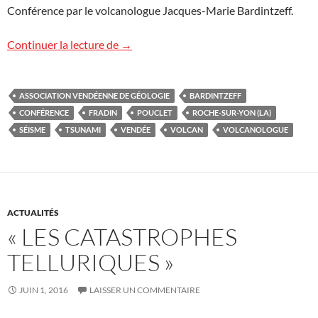
Conférence par le volcanologue Jacques-Marie Bardintzeff.
Conférence en Vendée
Continuer la lecture de
→
ASSOCIATION VENDÉENNE DE GÉOLOGIE
BARDINTZEFF
CONFÉRENCE
FRADIN
POUCLET
ROCHE-SUR-YON (LA)
SÉISME
TSUNAMI
VENDÉE
VOLCAN
VOLCANOLOGUE
ACTUALITÉS
« LES CATASTROPHES
TELLURIQUES »
JUIN 1, 2016
LAISSER UN COMMENTAIRE