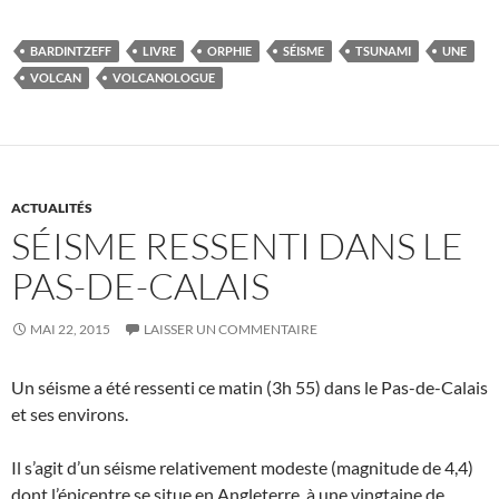
BARDINTZEFF
LIVRE
ORPHIE
SÉISME
TSUNAMI
UNE
VOLCAN
VOLCANOLOGUE
ACTUALITÉS
SÉISME RESSENTI DANS LE
PAS-DE-CALAIS
MAI 22, 2015
LAISSER UN COMMENTAIRE
Un séisme a été ressenti ce matin (3h 55) dans le Pas-de-Calais
et ses environs.
Il s’agit d’un séisme relativement modeste (magnitude de 4,4)
dont l’épicentre se situe en Angleterre, à une vingtaine de