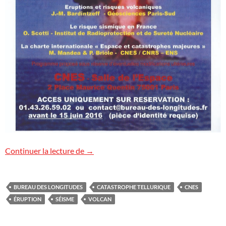
« Les catastrophes telluriques »
Continuer la lecture de
→
BUREAU DES LONGITUDES
CATASTROPHE TELLURIQUE
CNES
ÉRUPTION
SÉISME
VOLCAN