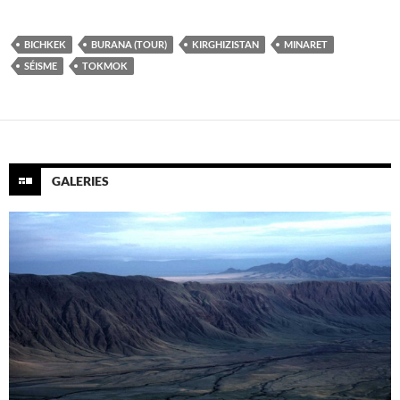
BICHKEK
BURANA (TOUR)
KIRGHIZISTAN
MINARET
SÉISME
TOKMOK
GALERIES