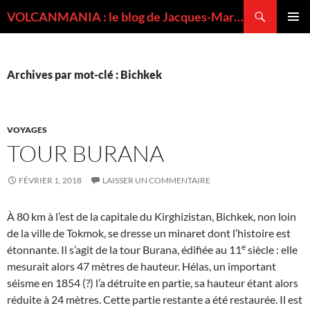
Recherche
VOLCANMANIA : le blog de Jacques-Marie BARDINTZEFF, volcanologue
ALLER
MENU
AU
PRINCI
CONTENU
Archives par mot-clé : Bichkek
VOYAGES
TOUR BURANA
FÉVRIER 1, 2018
LAISSER UN COMMENTAIRE
À 80 km à l’est de la capitale du Kirghizistan, Bichkek, non loin
de la ville de Tokmok, se dresse un minaret dont l’histoire est
e
étonnante. Il s’agit de la tour Burana, édifiée au 11
siècle : elle
mesurait alors 47 mètres de hauteur. Hélas, un important
séisme en 1854 (?) l’a détruite en partie, sa hauteur étant alors
réduite à 24 mètres. Cette partie restante a été restaurée. Il est